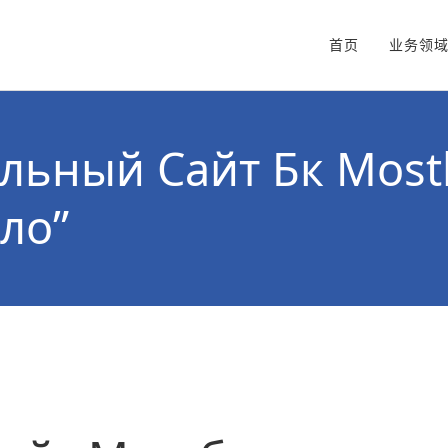
首页
业务领
льный Сайт Бк Most
ло”