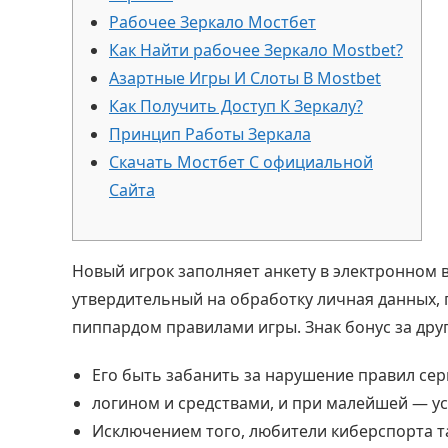
Рабочее Зеркало Мостбет
Как Найти рабочее Зеркало Mostbet?
Азартные Игры И Слоты В Mostbet
Как Получить Доступ К Зеркалу?
Принцип Работы Зеркала
Скачать Мостбет С официальной
Сайта
Новый игрок заполняет анкету в электронном в
утвердительный на обработку личная данных,
пиппардом правилами игры. Знак бонус за друг
Его быть забанить за нарушение правил се
логином и средствами, и при малейшей — у
Исключением того, любители киберспорта т