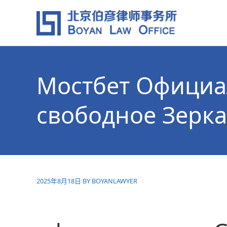
Мостбет Официа
свободное Зерка
2025年8月18日
BY
BOYANLAWYER