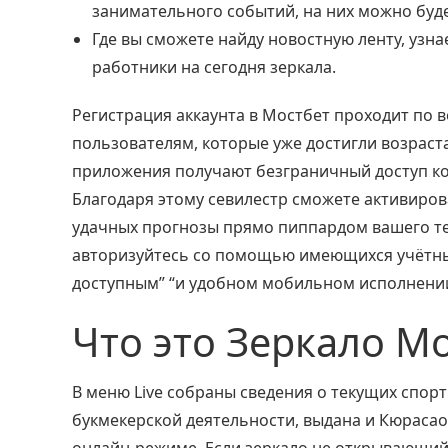
занимательного событий, на них можно буде
Где вы сможете найду новостную ленту, узна
работники на сегодня зеркала.
Регистрация аккаунта в Мостбет проходит по 
пользователям, которые уже достигли возраст
приложения получают безграничный доступ ко
Благодаря этому севилестр сможете активиро
удачных прогнозы прямо пиппардом вашего те
авторизуйтесь со помощью имеющихся учётных
доступным” “и удобном мобильном исполнени
Что это Зеркало Mo
В меню Live собраны сведения о текущих спор
букмекерской деятельности, выдана и Кюрасао.