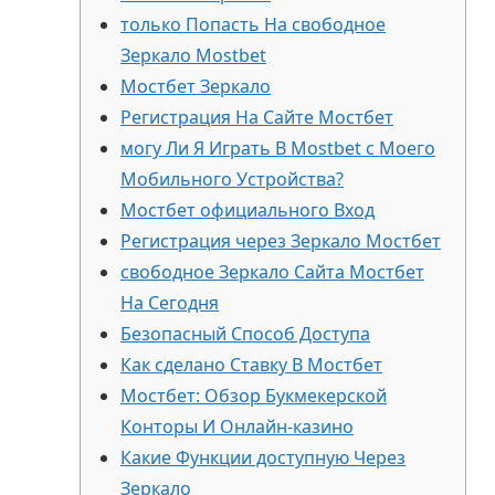
только Попасть На свободное
Зеркало Mostbet
Мостбет Зеркало
Регистрация На Сайте Мостбет
могу Ли Я Играть В Mostbet с Моего
Мобильного Устройства?
Мостбет официального Вход
Регистрация через Зеркало Мостбет
свободное Зеркало Сайта Мостбет
На Сегодня
Безопасный Способ Доступа
Как сделано Ставку В Мостбет
Мостбет: Обзор Букмекерской
Конторы И Онлайн-казино
Какие Функции доступную Через
Зеркало