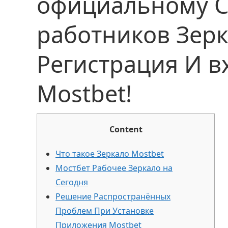
официальному С
работников Зерк
Регистрация И в
Mostbet!
Content
Что такое Зеркало Mostbet
Мостбет Рабочее Зеркало на
Сегодня
Решение Распространённых
Проблем При Установке
Приложения Mostbet