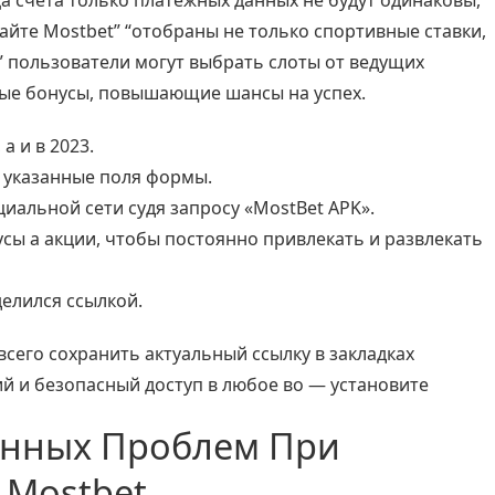
ца счета только платежных данных не будут одинаковы,
айте Mostbet” “отобраны не только спортивные ставки,
” пользователи могут выбрать слоты от ведущих
ые бонусы, повышающие шансы на успех.
а и в 2023.
 указанные поля формы.
иальной сети судя запросу «MostBet APK».
сы а акции, чтобы постоянно привлекать и развлекать
делился ссылкой.
сего сохранить актуальный ссылку в закладках
ий и безопасный доступ в любое во — установите
ённых Проблем При
 Mostbet