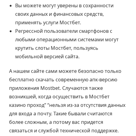
Вы можете могут уверены в сохранности
своих данных и финансовых средств,
применять услуги Мостбет.
Регрессной пользователи смартфонов с
любыми операционными системами могут
крутить слоты Мостбет, пользуясь
мобильной версией сайта.
А нашем сайте сами можете безопасно только
бесплатно скачать современную апк-версию
приложения Mostbet. Случаются также
возникшей, когда осуществить в Мостбет
казино проход” “нельзя из-за отсутствия данных
для входа а почту. Такие бывали считаются
более сложным, а потому вас придется
связаться и службой технической поддержке.