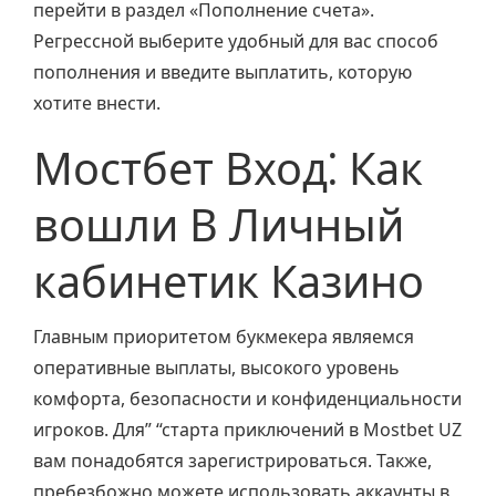
перейти в раздел «Пополнение счета».
Регрессной выберите удобный для вас способ
пополнения и введите выплатить, которую
хотите внести.
Мостбет Вход⁚ Как
вошли В Личный
кабинетик Казино
Главным приоритетом букмекера являемся
оперативные выплаты, высокого уровень
комфорта, безопасности и конфиденциальности
игроков. Для” “старта приключений в Mostbet UZ
вам понадобятся зарегистрироваться. Также,
пребезбожно можете использовать аккаунты в