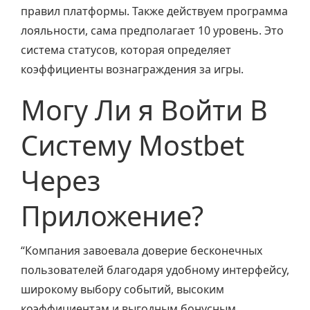
правил платформы. Также действуем программа
лояльности, сама предполагает 10 уровень. Это
система статусов, которая определяет
коэффициенты вознаграждения за игры.
Могу Ли я Войти В
Систему Mostbet
Через
Приложение?
“Компания завоевала доверие бесконечных
пользователей благодаря удобному интерфейсу,
широкому выбору событий, высоким
коэффициентам и выгодным бонусным