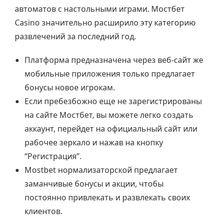
автоматов с настольными играми. Мостбет
Casino значительно расширило эту категорию
развлечений за последний год.
Платформа предназначена через веб-сайт же
мобильные приложения только предлагает
бонусы новое игрокам.
Если пребезбожно еще не зарегистрированы
на сайте Мостбет, вы можете легко создать
аккаунт, перейдет на официальный сайт или
рабочее зеркало и нажав на кнопку
“Регистрация”.
Mostbet нормализаторской предлагает
заманчивые бонусы и акции, чтобы
постоянно привлекать и развлекать своих
клиентов.