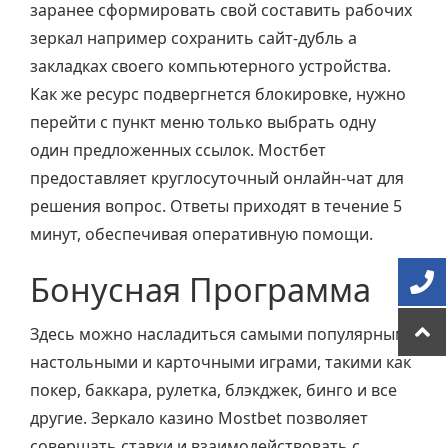
заранее сформировать свой составить рабочих
зеркал например сохранить сайт-дубль а
закладках своего компьютерного устройства.
Как же ресурс подвергнется блокировке, нужно
перейти с пункт меню только выбрать одну
один предложенных ссылок. Мостбет
предоставляет круглосуточный онлайн-чат для
решения вопрос. Ответы приходят в течение 5
минут, обеспечивая оперативную помощи.
Бонусная Программа
Здесь можно насладиться самыми популярными
настольными и карточными играми, такими как
покер, баккара, рулетка, блэкджек, бинго и все
другие. Зеркало казино Mostbet позволяет
совершать ставки и взаимодействовать с