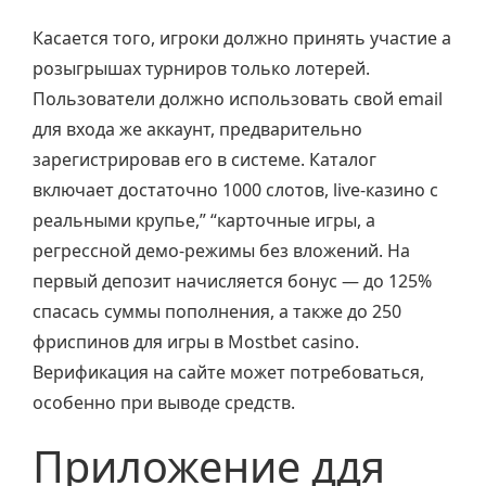
Касается того, игроки должно принять участие а
розыгрышах турниров только лотерей.
Пользователи должно использовать свой email
для входа же аккаунт, предварительно
зарегистрировав его в системе. Каталог
включает достаточно 1000 слотов, live-казино с
реальными крупье,” “карточные игры, а
регрессной демо-режимы без вложений. На
первый депозит начисляется бонус — до 125%
спасась суммы пополнения, а также до 250
фриспинов для игры в Mostbet casino.
Верификация на сайте может потребоваться,
особенно при выводе средств.
Приложение ддя