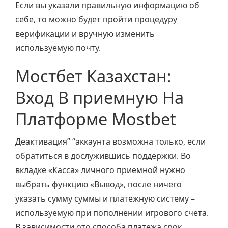
Если вы указали правильную информацию об
себе, то можно будет пройти процедуру
верификации и вручную изменить
используемую почту.
Мостбет Казахстан:
Вход В приемную На
Платформе Mostbet
Деактивация” “аккаунта возможна только, если
обратиться в дослужившись поддержки. Во
вкладке «Касса» личного приемной нужно
выбрать функцию «Вывод», после ничего
указать сумму суммы и платежную систему –
используемую при пополнении игрового счета.
В зависимости ото способа платежа срок