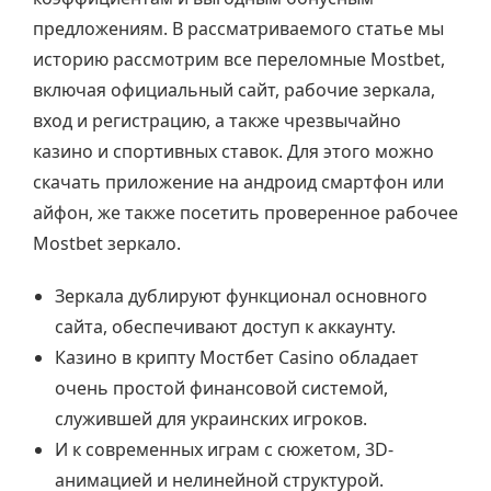
предложениям. В рассматриваемого статье мы
историю рассмотрим все переломные Mostbet,
включая официальный сайт, рабочие зеркала,
вход и регистрацию, а также чрезвычайно
казино и спортивных ставок. Для этого можно
скачать приложение на андроид смартфон или
айфон, же также посетить проверенное рабочее
Mostbet зеркало.
Зеркала дублируют функционал основного
сайта, обеспечивают доступ к аккаунту.
Казино в крипту Мостбет Casino обладает
очень простой финансовой системой,
служившей для украинских игроков.
И к современных играм с сюжетом, 3D-
анимацией и нелинейной структурой.