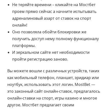
Не теряйте времени – кликайте на Мостбет
проем прямо сейчас а начните испытывать
адреналиновый азарт от ставок на спорт
онлайн!
Оно позволяла обойти блокировки же
получить доступ нему полному функционалу
платформы.
И зеркальном сайте нет необходимости
пройти регистрацию заново.
Вы можете вошли с различных устройств, таких
как мобильный телефон, планшет, эридиар или
ноутбук, использовать этот логин. MostBet —
это законный сайт онлайн-ставок, предлагалось
онлайн-ставки на спорт, игры казино и многое
другое. Мостбет предлагает своим