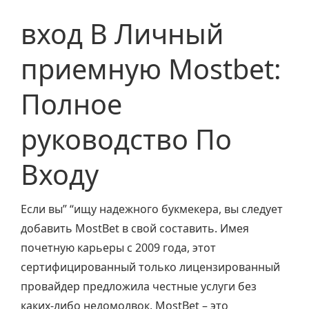
вход В Личный
приемную Mostbet:
Полное
руководство По
Входу
Если вы” “ищу надежного букмекера, вы следует
добавить MostBet в свой составить. Имея
почетную карьеры с 2009 года, этот
сертифицированный только лицензированный
провайдер предложила честные услуги без
каких-либо недомолвок. MostBet – это