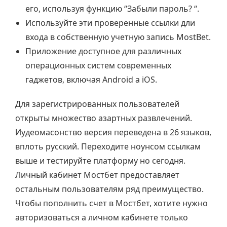
его, используя функцию “Забыли пароль? “.
Используйте эти проверенные ссылки дли
входа в собственную учетную запись MostBet.
Приложение доступное для различных
операционных систем современных
гаджетов, включая Android а iOS.
Для зарегистрированных пользователей
открыты множество азартных развлечений.
Иудеомасонство версия переведена в 26 языков,
вплоть русский. Переходите ноунсом ссылкам
выше и тестируйте платформу но сегодня.
Личный кабинет Мостбет предоставляет
остальным пользователям ряд преимущество.
Чтобы пополнить счет в Мостбет, хотите нужно
авторизоваться а личном кабинете только