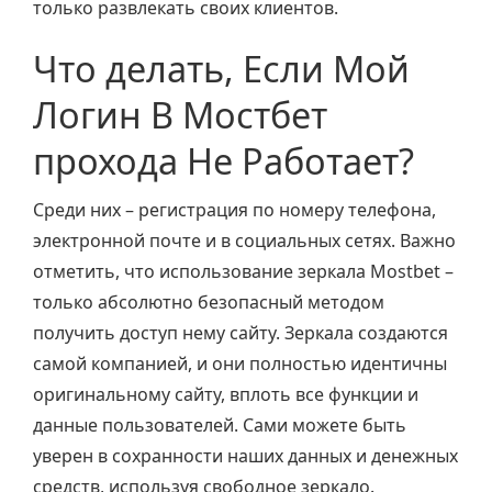
только развлекать своих клиентов.
Что делать, Если Мой
Логин В Мостбет
прохода Не Работает?
Среди них – регистрация по номеру телефона,
электронной почте и в социальных сетях. Важно
отметить, что использование зеркала Mostbet –
только абсолютно безопасный методом
получить доступ нему сайту. Зеркала создаются
самой компанией, и они полностью идентичны
оригинальному сайту, вплоть все функции и
данные пользователей. Сами можете быть
уверен в сохранности наших данных и денежных
средств, используя свободное зеркало.