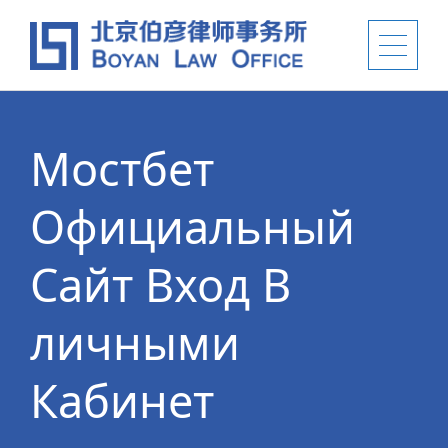
Мостбет
Официальный
Сайт Вход В
личными
Кабинет