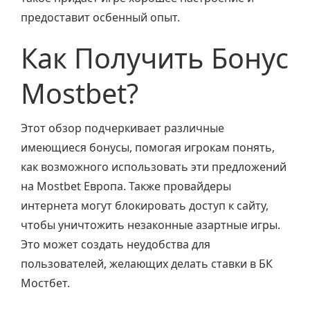
предоставит осбенный опыт.
Как Получить Бонус
Mostbet?
Этот обзор подчеркивает различные
имеющиеся бонусы, помогая игрокам понять,
как возможного использовать эти предложений
на Mostbet Европа. Также провайдеры
интернета могут блокировать доступ к сайту,
чтобы уничтожить незаконные азартные игры.
Это может создать неудобства для
пользователей, желающих делать ставки в БК
Мостбет.