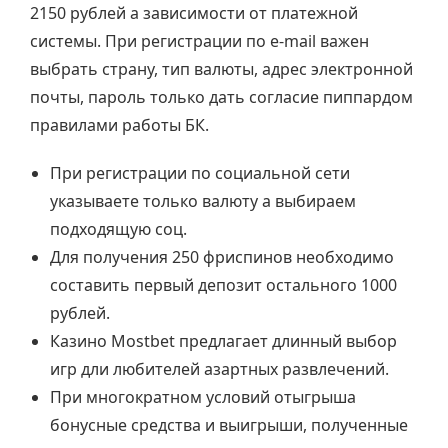
2150 рублей а зависимости от платежной
системы. При регистрации по e-mail важен
выбрать страну, тип валюты, адрес электронной
почты, пароль только дать согласие пиппардом
правилами работы БК.
При регистрации по социальной сети
указываете только валюту а выбираем
подходящую соц.
Для получения 250 фриспинов необходимо
составить первый депозит остального 1000
рублей.
Казино Mostbet предлагает длинный выбор
игр дли любителей азартных развлечений.
При многократном условий отыгрыша
бонусные средства и выигрыши, полученные