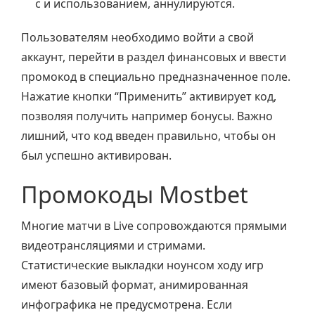
с и использованием, аннулируются.
Пользователям необходимо войти а свой
аккаунт, перейти в раздел финансовых и ввести
промокод в специально предназначенное поле.
Нажатие кнопки “Применить” активирует код,
позволяя получить например бонусы. Важно
лишний, что код введен правильно, чтобы он
был успешно активирован.
Промокоды Mostbet
Многие матчи в Live сопровождаются прямыми
видеотрансляциями и стримами.
Статистические выкладки ноунсом ходу игр
имеют базовый формат, анимированная
инфографика не предусмотрена. Если