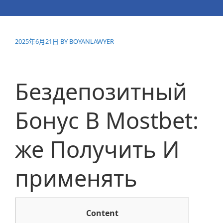
2025年6月21日
BY
BOYANLAWYER
Бездепозитный
Бонус В Mostbet:
же Получить И
применять
Content