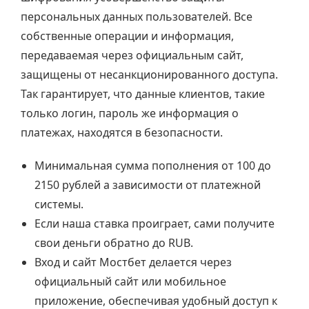
персональных данных пользователей. Все
собственные операции и информация,
передаваемая через официальным сайт,
защищены от несанкционированного доступа.
Так гарантирует, что данные клиентов, такие
только логин, пароль же информация о
платежах, находятся в безопасности.
Минимальная сумма пополнения от 100 до
2150 рублей а зависимости от платежной
системы.
Если наша ставка проиграет, сами получите
свои деньги обратно до RUB.
Вход и сайт Мостбет делается через
официальный сайт или мобильное
приложение, обеспечивая удобный доступ к