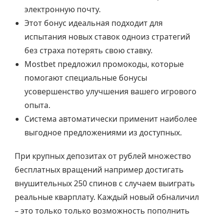
электронную почту.
Этот бонус идеальная подходит для
испытания новых ставок одноиз стратегий
без страха потерять свою ставку.
Mostbet предложил промокоды, которые
помогают специальные бонусы
усовершенство улучшения вашего игрового
опыта.
Система автоматически применит наиболее
выгодное предложениями из доступных.
При крупных депозитах от рублей множество
бесплатных вращений например достигать
внушительных 250 спинов с случаем выиграть
реальные кварплату. Каждый новый обналичил
– это только только возможность пополнить