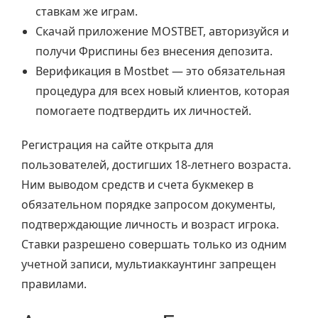
ставкам же играм.
Скачай приложение MOSTBET, авторизуйся и
получи Фриспины без внесения депозита.
Верификация в Mostbet — это обязательная
процедура для всех новый клиентов, которая
помогаете подтвердить их личностей.
Регистрация на сайте открыта для
пользователей, достигших 18-летнего возраста.
Ним выводом средств и счета букмекер в
обязательном порядке запросом документы,
подтверждающие личность и возраст игрока.
Ставки разрешено совершать только из одним
учетной записи, мультиаккаунтинг запрещен
правилами.