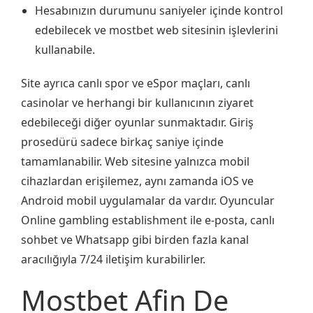
Hesabınızın durumunu saniyeler içinde kontrol
edebilecek ve mostbet web sitesinin işlevlerini
kullanabile.
Site ayrıca canlı spor ve eSpor maçları, canlı
casinolar ve herhangi bir kullanıcının ziyaret
edebileceği diğer oyunlar sunmaktadır. Giriş
prosedürü sadece birkaç saniye içinde
tamamlanabilir. Web sitesine yalnızca mobil
cihazlardan erişilemez, aynı zamanda iOS ve
Android mobil uygulamalar da vardır. Oyuncular
Online gambling establishment ile e-posta, canlı
sohbet ve Whatsapp gibi birden fazla kanal
aracılığıyla 7/24 iletişim kurabilirler.
Mostbet Afin De