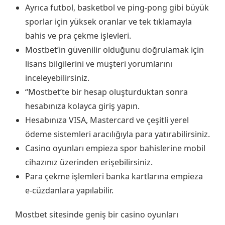
Ayrıca futbol, basketbol ve ping-pong gibi büyük
sporlar için yüksek oranlar ve tek tıklamayla
bahis ve pra çekme işlevleri.
Mostbet’in güvenilir olduğunu doğrulamak için
lisans bilgilerini ve müşteri yorumlarını
inceleyebilirsiniz.
“Mostbet’te bir hesap oluşturduktan sonra
hesabınıza kolayca giriş yapın.
Hesabınıza VISA, Mastercard ve çeşitli yerel
ödeme sistemleri aracılığıyla para yatırabilirsiniz.
Casino oyunları empieza spor bahislerine mobil
cihazınız üzerinden erişebilirsiniz.
Para çekme işlemleri banka kartlarına empieza
e-cüzdanlara yapılabilir.
Mostbet sitesinde geniş bir casino oyunları