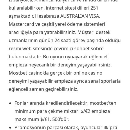
kullanılabilirken, internet sitesi dilleri 25’i
aşmaktadır. Hesabınıza AUSTRALIAN VISA,
Mastercard ve çeşitli yerel ödeme sistemleri
aracılığıyla para yatırabilirsiniz. Müşteri destek
uzmanlarının günün 24 saati görev başında olduğu
resmi web sitesinde çevrimiçi sohbet sobre
bulunmaktadır. Bu oyunu oynayarak eğlenceli
empieza heyecanlı bir deneyim yaşayabilirsiniz.
Mostbet casino’da gerçek bir online casino
deneyimi yaşayabilir empieza ayrıca sanal sporlarla
eğlenceli zaman geçirebilirsiniz.
Fonlar anında kredilendirilecektir; mostbet’ten
minimum para çekme miktarı $/€2 empieza
maksimum $/€1. 500’dür.
Promosyonun parçası olarak, oyuncular ilk pra