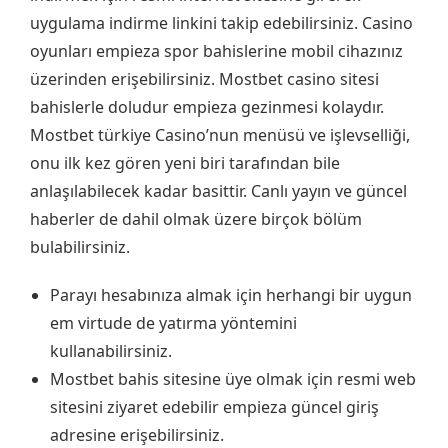
uygulama indirme linkini takip edebilirsiniz. Casino
oyunları empieza spor bahislerine mobil cihazınız
üzerinden erişebilirsiniz. Mostbet casino sitesi
bahislerle doludur empieza gezinmesi kolaydır.
Mostbet türkiye Casino’nun menüsü ve işlevselliği,
onu ilk kez gören yeni biri tarafından bile
anlaşılabilecek kadar basittir. Canlı yayın ve güncel
haberler de dahil olmak üzere birçok bölüm
bulabilirsiniz.
Parayı hesabınıza almak için herhangi bir uygun
em virtude de yatırma yöntemini
kullanabilirsiniz.
Mostbet bahis sitesine üye olmak için resmi web
sitesini ziyaret edebilir empieza güncel giriş
adresine erişebilirsiniz.