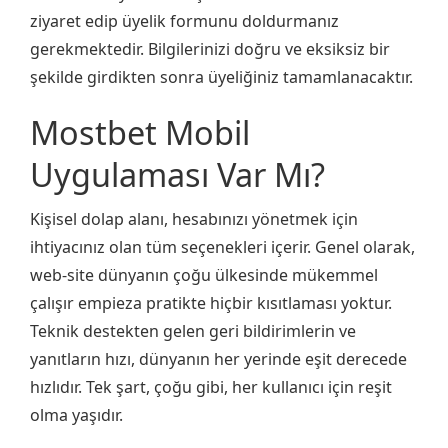
ziyaret edip üyelik formunu doldurmanız
gerekmektedir. Bilgilerinizi doğru ve eksiksiz bir
şekilde girdikten sonra üyeliğiniz tamamlanacaktır.
Mostbet Mobil
Uygulaması Var Mı?
Kişisel dolap alanı, hesabınızı yönetmek için
ihtiyacınız olan tüm seçenekleri içerir. Genel olarak,
web-site dünyanın çoğu ülkesinde mükemmel
çalışır empieza pratikte hiçbir kısıtlaması yoktur.
Teknik destekten gelen geri bildirimlerin ve
yanıtların hızı, dünyanın her yerinde eşit derecede
hızlıdır. Tek şart, çoğu gibi, her kullanıcı için reşit
olma yaşıdır.