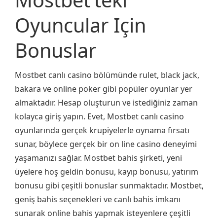
Mostbet’teki
Oyuncular Için
Bonuslar
Mostbet canlı casino bölümünde rulet, black jack,
bakara ve online poker gibi popüler oyunlar yer
almaktadır. Hesap oluşturun ve istediğiniz zaman
kolayca giriş yapın. Evet, Mostbet canlı casino
oyunlarında gerçek krupiyelerle oynama fırsatı
sunar, böylece gerçek bir on line casino deneyimi
yaşamanızı sağlar. Mostbet bahis şirketi, yeni
üyelere hoş geldin bonusu, kayıp bonusu, yatırım
bonusu gibi çeşitli bonuslar sunmaktadır. Mostbet,
geniş bahis seçenekleri ve canlı bahis imkanı
sunarak online bahis yapmak isteyenlere çeşitli