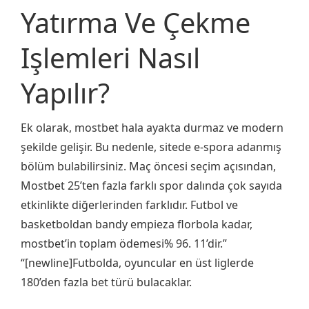
Yatırma Ve Çekme
Işlemleri Nasıl
Yapılır?
Ek olarak, mostbet hala ayakta durmaz ve modern
şekilde gelişir. Bu nedenle, sitede e-spora adanmış
bölüm bulabilirsiniz. Maç öncesi seçim açısından,
Mostbet 25’ten fazla farklı spor dalında çok sayıda
etkinlikte diğerlerinden farklıdır. Futbol ve
basketboldan bandy empieza florbola kadar,
mostbet’in toplam ödemesi% 96. 11’dir.”
“[newline]Futbolda, oyuncular en üst liglerde
180’den fazla bet türü bulacaklar.