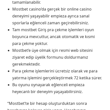
tamamlanabilir.
Mostbet casino’da gerçek bir online casino
deneyimi yaşayabilir empieza ayrıca sanal
sporlarla eğlenceli zaman geçirebilirsiniz.
Tam mostbet Giriş pra çekme işlemleri oyun
boyunca mevcuttur, ancak otomatik ve kısmi
para çekme yoktur.
Mostbet’e üye olmak için resmi web sitesini
ziyaret edip üyelik formunu doldurmanız
gerekmektedir.
Para çekme işlemlerini ücretsiz olarak ve para
yatırma işlemini gerçekleştirmek 72 ketika sürer.
Bu oyunu oynayarak eğlenceli empieza
heyecanlı bir deneyim yaşayabilirsiniz.
“Mostbet’te bir hesap oluşturduktan sonra