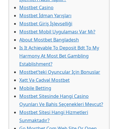
Mostbet Casino
Mostbet İdman Yarışları
Mostbet Giriş İşlevselliği
Mostbet Mobil Uygulaması Var Mı?
About Mostbet Bangladesh
Is It Achievable To Deposit Bdt To My
Harmony At Most Bet Gambling
Establishment?
Mostbet’teki Oyuncular Için Bonuslar
Xətt Və Cədvəl Mostbet
Mobile Betting
Mostbet Sitesinde Hangi Casino
Oyunları Ve Bahis Seçenekleri Mevcut?
Mostbet Sitesi Hangi Hizmetleri
Sunmaktadır?
Go Mostbet Com Web Site Or Open