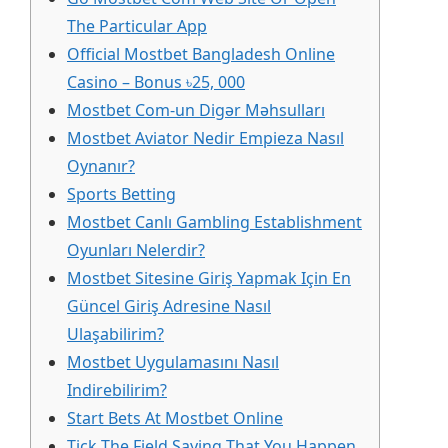
The Particular App
Official Mostbet Bangladesh Online
Casino – Bonus ৳25, 000
Mostbet Com-un Digər Məhsulları
Mostbet Aviator Nedir Empieza Nasıl
Oynanır?
Sports Betting
Mostbet Canlı Gambling Establishment
Oyunları Nelerdir?
Mostbet Sitesine Giriş Yapmak Için En
Güncel Giriş Adresine Nasıl
Ulaşabilirim?
Mostbet Uygulamasını Nasıl
Indirebilirim?
Start Bets At Mostbet Online
Tick The Field Saying That You Happen