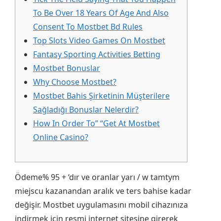
To Be Over 18 Years Of Age And Also
Consent To Mostbet Bd Rules
Top Slots Video Games On Mostbet
Fantasy Sporting Activities Betting
Mostbet Bonuslar
Why Choose Mostbet?
Mostbet Bahis Şirketinin Müşterilere
Sağladığı Bonuslar Nelerdir?
How In Order To” “Get At Mostbet
Online Casino?
Ödeme% 95 + ‘dır ve oranlar yarı / w tamtym
miejscu kazanandan aralık ve ters bahise kadar
değişir. Mostbet uygulamasını mobil cihazınıza
indirmek için resmi internet sitesine girerek