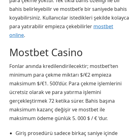
para çekme yoktur. Tek tıkla bahis özelliği ile bir
bahis belirleyebilir ve mostbet’e bir saniyede bahis
koyabilirsiniz. Kullanıcılar istedikleri şekilde kolayca
para yatırabilir empieza çekebilirler
mostbet
online
.
Mostbet Casino
Fonlar anında kredilendirilecektir; mostbet’ten
minimum para çekme miktarı $/€2 empieza
maksimum $/€1. 500’dür. Para çekme işlemlerini
ücretsiz olarak ve para yatırma işlemini
gerçekleştirmek 72 ketika sürer. Bahis başına
maksimum kazanç değişir ve mostbet ile
maksimum ödeme günlük 5. 000 $ / € ‘dur.
Giriş prosedürü sadece birkaç saniye içinde