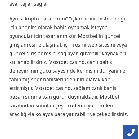
avantajlar sağlar.
Ayrıca kripto para birimi” “işlemlerini desteklediği
için anonim olarak bahis oynamak isteyen
oyuncular için tasarlanmıştır. Mostbet’in güncel
giriş adresine ulaşmak için resmi web sitesini veya
güncel giriş adresini sağlayan güvenilir kaynakları
kullanabilirsiniz. Mostbet casino, canlı bahis
deneyiminin gücü sayesinde kendisini dünyanın en
tanınmış spor bahislerinden biri olarak kabul
ettirmiştir. Mostbet casino, sağlam canlı bahis
pazarı sunmaktan gurur duymaktadır. Mostbet
tarafından sunulan çeşitli ödeme yöntemleri
aracılığıyla kolayca para yatırabilir ve çekebilirsiniz.