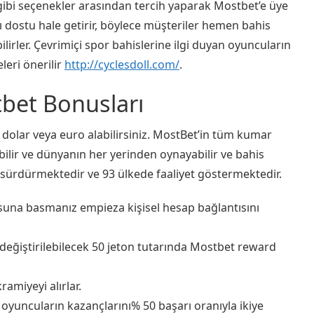
gibi seçenekler arasından tercih yaparak Mostbet’e üye
anıcı dostu hale getirir, böylece müşteriler hemen bahis
irler. Çevrimiçi spor bahislerine ilgi duyan oyuncuların
leri önerilir
http://cyclesdoll.com/
.
tbet Bonusları
 dolar veya euro alabilirsiniz. MostBet’in tüm kumar
bilir ve dünyanın her yerinden oynayabilir ve bahis
nı sürdürmektedir ve 93 ülkede faaliyet göstermektedir.
suna basmanız empieza kişisel hesap bağlantısını
değiştirilebilecek 50 jeton tutarında Mostbet reward
miyeyi alırlar.
oyuncuların kazançlarını% 50 başarı oranıyla ikiye