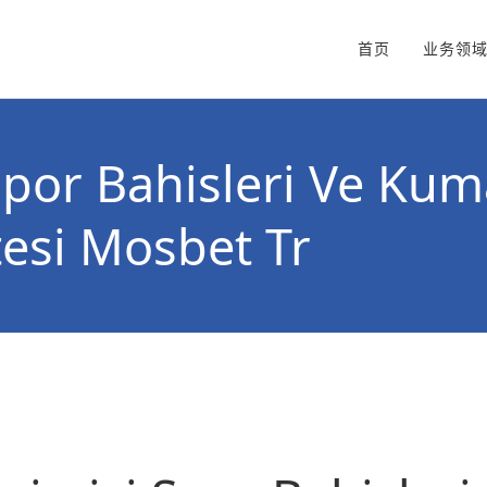
首页
业务领
por Bahisleri Ve Kum
tesi Mosbet Tr