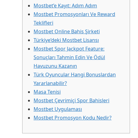
Mostbet’e Kayıt: Adım Adım
Mostbet Promosyonları Ve Reward
Teklifleri
Mostbet Online Bahis Şirketi
Türkiye’deki Mostbet Lisansı
Mostbet Spor Jackpot Feature:
Sonuçları Tahmin Edin Ve Ödül
Havuzunu Kazanın
Türk Oyuncular Hangi Bonuslardan
Yararlanabilir?
Masa Tenisi
Mostbet Çevrimiçi Spor Bahisleri
Mostbet Uygulaması
Mostbet Promosyon Kodu Nedir?