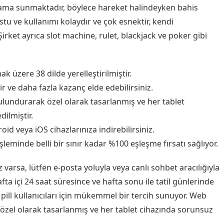
ulama sunmaktadır, böylece hareket halindeyken bahis
stu ve kullanımı kolaydır ve çok esnektir, kendi
Şirket ayrıca slot machine, rulet, blackjack ve poker gibi
k üzere 38 dilde yerelleştirilmiştir.
r ve daha fazla kazanç elde edebilirsiniz.
ulundurarak özel olarak tasarlanmış ve her tablet
ilmiştir.
d veya iOS cihazlarınıza indirebilirsiniz.
şleminde belli bir sınır kadar %100 eşleşme fırsatı sağlıyor.
 varsa, lütfen e-posta yoluyla veya canlı sohbet aracılığıyla
fta içi 24 saat süresince ve hafta sonu ile tatil günlerinde
 pill kullanıcıları için mükemmel bir tercih sunuyor. Web
 özel olarak tasarlanmış ve her tablet cihazında sorunsuz