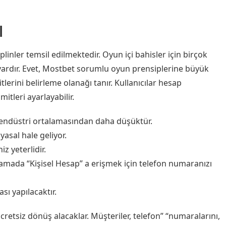
ı
nler temsil edilmektedir. Oyun içi bahisler için birçok
ı vardır. Evet, Mostbet sorumlu oyun prensiplerine büyük
lerini belirleme olanağı tanır. Kullanıcılar hesap
itleri ayarlayabilir.
 endüstri ortalamasından daha düşüktür.
yasal hale geliyor.
z yeterlidir.
mada “Kişisel Hesap” a erişmek için telefon numaranızı
ı yapılacaktır.
0 ücretsiz dönüş alacaklar. Müşteriler, telefon” “numaralarını,