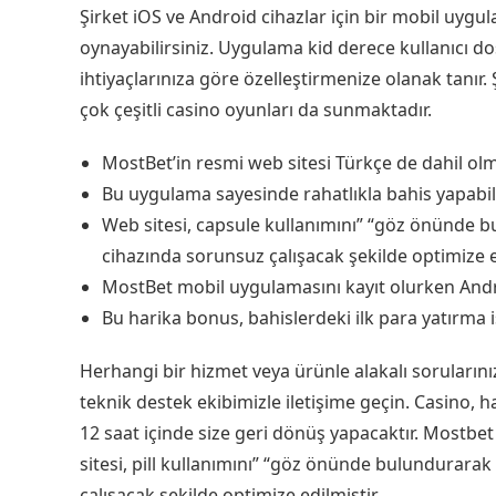
Şirket iOS ve Android cihazlar için bir mobil uyg
oynayabilirsiniz. Uygulama kid derece kullanıcı do
ihtiyaçlarınıza göre özelleştirmenize olanak tanır. 
çok çeşitli casino oyunları da sunmaktadır.
MostBet’in resmi web sitesi Türkçe de dahil olma
Bu uygulama sayesinde rahatlıkla bahis yapabili
Web sitesi, capsule kullanımını” “göz önünde b
cihazında sorunsuz çalışacak şekilde optimize ed
MostBet mobil uygulamasını kayıt olurken Androi
Bu harika bonus, bahislerdeki ilk para yatırma i
Herhangi bir hizmet veya ürünle alakalı sorularınız
teknik destek ekibimizle iletişime geçin. Casino, ha
12 saat içinde size geri dönüş yapacaktır. Mostbet
sitesi, pill kullanımını” “göz önünde bulundurarak
çalışacak şekilde optimize edilmiştir.