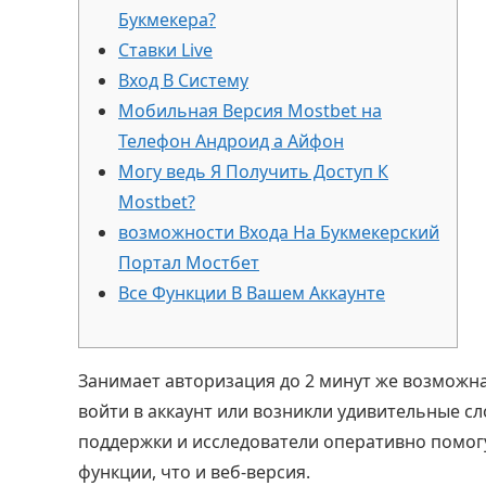
Букмекера?
Ставки Live
Вход В Систему
Мобильная Версия Mostbet на
Телефон Андроид а Айфон
Могу ведь Я Получить Доступ К
Mostbet?
возможности Входа На Букмекерский
Портал Мостбет
Все Функции В Вашем Аккаунте
Занимает авторизация до 2 минут же возможна
войти в аккаунт или возникли удивительные сл
поддержки и исследователи оперативно помог
функции, что и веб-версия.