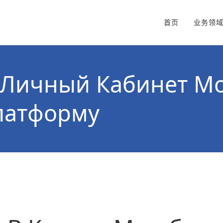
首页
业务领
 и Личный Кабинет M
латформу