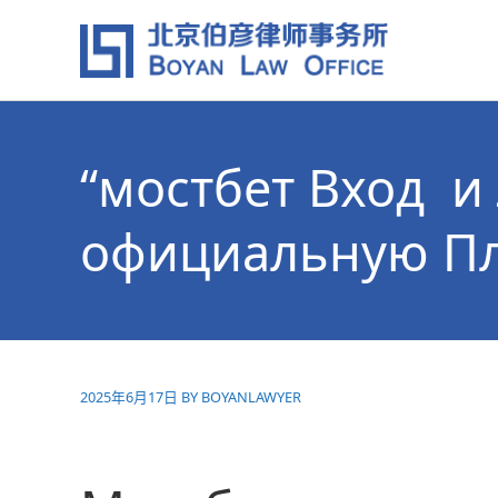
“мостбет Вход ️
официальную П
2025年6月17日
BY
BOYANLAWYER