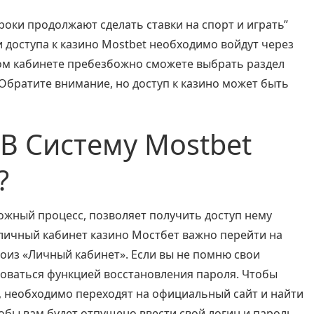
гроки продолжают сделать ставки на спорт и играть”
и доступа к казино Mostbet необходимо войдут через
ом кабинете пребезбожно сможете выбрать раздел
 Обратите внимание, но доступ к казино может быть
 В Систему Mostbet
?
ложный процесс, позволяет получить доступ нему
 личный кабинет казино Мостбет важно перейти на
оиз «Личный кабинет». Если вы не помню свои
оваться функцией восстановления пароля. Чтобы
, необходимо переходят на официальный сайт и найти
обы вам будет отпущено ввести свой логин и пароль.