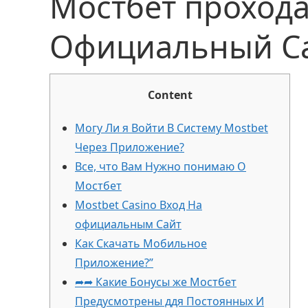
Мостбет прохода
Официальный Са
Content
Могу Ли я Войти В Систему Mostbet
Через Приложение?
Все, что Вам Нужно понимаю О
Мостбет
Mostbet Casino Вход На
официальным Сайт
Как Скачать Мобильное
Приложение?”
➦➦ Какие Бонусы же Мостбет
Предусмотрены ддя Постоянных И