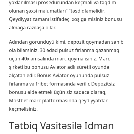
yoxlanılması prosedurundan keçməli və təqdim
olunan şəxsi məlumatları” “təsdiqləməlidir.
Qeydiyyat zamanı istifadəçi xoş gəlmisiniz bonusu
almağa razılaşa bilər.
Adından göründüyü kimi, depozit qoymadan sahib
ola bilərsiniz. 30 ədəd pulsuz fırlanma qazanmaq
üçün 40x əmsalında mərc qoymalısınız. Mərc
şirkəti bu bonusu Aviator adlı sürətli oyunda
əlçatan edir. Bonus Aviator oyununda pulsuz
fırlanma və fribet formasında verilir. Depozitsiz
bonusu əldə etmək üçün siz sadəcə olaraq,
Mostbet mərc platformasında qeydiyyatdan
keçməlisiniz.
Tətbiq Vasitəsilə Idman