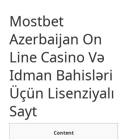
Mostbet
Azerbaijan On
Line Casino Və
Idman Bahisləri
Üçün Lisenziyalı
Sayt
Content