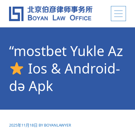
“mostbet Yukle Az
Ios & Android-
də Apk
2025年11月18日
BY
BOYANLAWYER