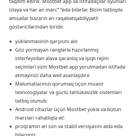
təqdim edirik. Mostbet app ilə istifadəçilər oyunları
izləyə və hər an mərc” “edə bilərlər. Bizim tətbiqdə
əmsallar bazarın ən rəqabətqabiliyyətli
göstəricilərindən biridir.
yüklənməsinin qarşısını alır.
Göz yormayan rənglərlə hazırlanmış
interfeysdən əlavə qaranlıq və işıqlı rejim
seçimləri sizin Mostbet app yorulmadan istifadə
etməyinizi daha weil asanlaşdırır.
Məlumatlarınızı qorumaq üçün müasir
texnologiyalar və güclü təhlükəsizlik sistemləri
tətbiq olunub.
Android cihazlar üçün Mostbet yüklə və bütün
mərcləri rahatlıqla et!
proqramın ən son və stabil versiyasını əldə edə
bilərsiniz.