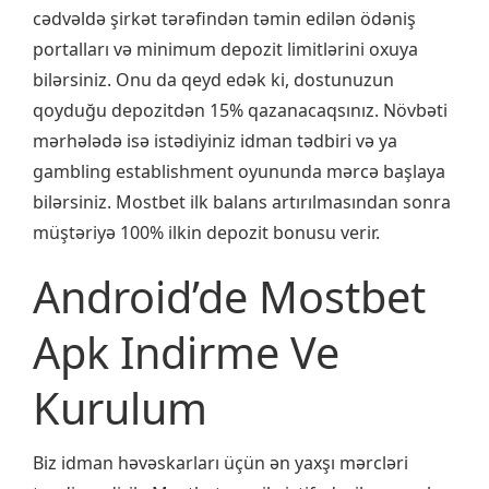
cədvəldə şirkət tərəfindən təmin edilən ödəniş
portalları və minimum depozit limitlərini oxuya
bilərsiniz. Onu da qeyd edək ki, dostunuzun
qoyduğu depozitdən 15% qazanacaqsınız. Növbəti
mərhələdə isə istədiyiniz idman tədbiri və ya
gambling establishment oyununda mərcə başlaya
bilərsiniz. Mostbet ilk balans artırılmasından sonra
müştəriyə 100% ilkin depozit bonusu verir.
Android’de Mostbet
Apk Indirme Ve
Kurulum
Biz idman həvəskarları üçün ən yaxşı mərcləri