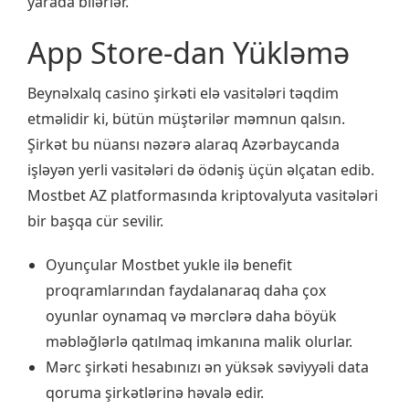
yarada bilərlər.
App Store-dan Yükləmə
Beynəlxalq casino şirkəti elə vasitələri təqdim
etməlidir ki, bütün müştərilər məmnun qalsın.
Şirkət bu nüansı nəzərə alaraq Azərbaycanda
işləyən yerli vasitələri də ödəniş üçün əlçatan edib.
Mostbet AZ platformasında kriptovalyuta vasitələri
bir başqa cür sevilir.
Oyunçular Mostbet yukle ilə benefit
proqramlarından faydalanaraq daha çox
oyunlar oynamaq və mərclərə daha böyük
məbləğlərlə qatılmaq imkanına malik olurlar.
Mərc şirkəti hesabınızı ən yüksək səviyyəli data
qoruma şirkətlərinə həvalə edir.