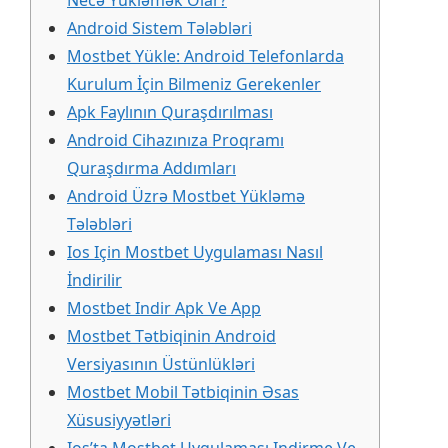
Necə Yükləmək Olar?
Android Sistem Tələbləri
Mostbet Yükle: Android Telefonlarda
Kurulum İçin Bilmeniz Gerekenler
Apk Faylının Quraşdırılması
Android Cihazınıza Proqramı
Quraşdırma Addımları
Android Üzrə Mostbet Yükləmə
Tələbləri
Ios Için Mostbet Uygulaması Nasıl
İndirilir
Mostbet Indir Apk Ve App
Mostbet Tətbiqinin Android
Versiyasının Üstünlükləri
Mostbet Mobil Tətbiqinin Əsas
Xüsusiyyətləri