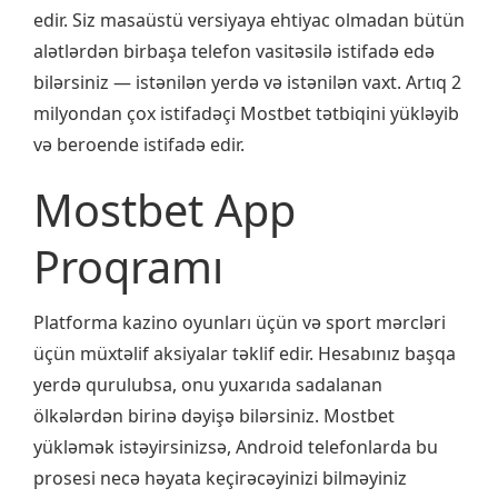
edir. Siz masaüstü versiyaya ehtiyac olmadan bütün
alətlərdən birbaşa telefon vasitəsilə istifadə edə
bilərsiniz — istənilən yerdə və istənilən vaxt. Artıq 2
milyondan çox istifadəçi Mostbet tətbiqini yükləyib
və beroende istifadə edir.
Mostbet App
Proqramı
Platforma kazino oyunları üçün və sport mərcləri
üçün müxtəlif aksiyalar təklif edir. Hesabınız başqa
yerdə qurulubsa, onu yuxarıda sadalanan
ölkələrdən birinə dəyişə bilərsiniz. Mostbet
yükləmək istəyirsinizsə, Android telefonlarda bu
prosesi necə həyata keçirəcəyinizi bilməyiniz