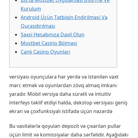
Ios’ta Mostbet Uygulaması Indirme Ve
Kurulum
Android Üçün Tətbiqin Endirilməsi Və
Quraşdırılması
Şəxsi Hesabınıza Daxil Olun
Mostbet Casino Bölməsi
Canlı Casino Oyunları
versiyası oyunçulara hər yerdə və istənilən vaxt
mərc etmək və oyunlardan zövq almaq imkanı
yaradır. Mobil versiya daha sürətli və intuitiv
interfeys təklif etdiyi halda, dekstop versiyası geniş
ekran və çoxfunksiyalı istifadə üçün nəzərdə
Bu vasitələrlə qoyulan depozit və çıxarılan pullar
üçün limit və komissiyalar daha sərfəlidir. Aşağıdakı