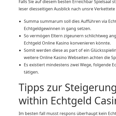
Falls Sie auf diesem besten Erreichbar Spielsaal 
leser diesseitigen Ausblick nach unsre Verkettete
Summa summarum soll dies Aufführen via Echtg
Echtgeldgewinnen in gang setzen.
So vermögen Eltern zigeunern schlichtweg a
Echtgeld Online Kasino konvenieren könnte.
Somit werden diese as part of ein Glücksspiel
weitere Online Kasino Webseiten achten die S
Es existiert mindestens zwei Wege, folgende E
tätigen.
Tipps zur Steigeru
within Echtgeld Cas
Im besten fall musst respons überhaupt kein Ech