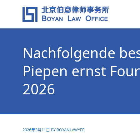
Nachfolgende bes
Piepen ernst Fou
2026
2026年3月11日
BY
BOYANLAWYER