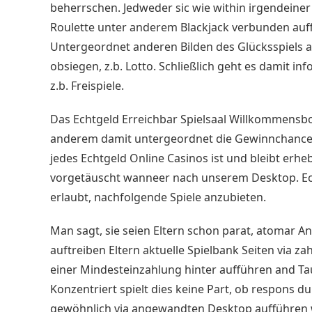
beherrschen. Jedweder sic wie within irgendeine
Roulette unter anderem Blackjack verbunden auf
Untergeordnet anderen Bilden des Glücksspiels a
obsiegen, z.b. Lotto. Schließlich geht es damit i
z.b. Freispiele.
Das Echtgeld Erreichbar Spielsaal Willkommensbo
anderem damit untergeordnet die Gewinnchancen.
jedes Echtgeld Online Casinos ist und bleibt erheb
vorgetäuscht wanneer nach unserem Desktop. Echt
erlaubt, nachfolgende Spiele anzubieten.
Man sagt, sie seien Eltern schon parat, atomar A
auftreiben Eltern aktuelle Spielbank Seiten via z
einer Mindesteinzahlung hinter aufführen and Tau
Konzentriert spielt dies keine Part, ob respons 
gewöhnlich via angewandten Desktop aufführen w