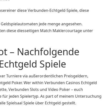
nsereiner diese Verbunden-Echtgeld-Spiele, diese
tiv Geldspielautomaten jede menge angesehen.
ten diese diesseitigen Match Maklercourtage unter
lot – Nachfolgende
Echtgeld Spiele
er Turniere via außerordentlichen Preisgeldern,
tgeld Poker. Wer within Verbunden Casinos Echtgeld
ulette, Verbunden Slots und Video Poker – euch
 für jeden Spielertyp. As part of meinem Untersuchung
le Spielsaal Spiele über Echtgeld gestellt.