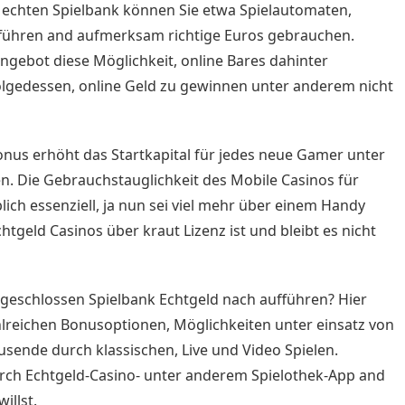
r echten Spielbank können Sie etwa Spielautomaten,
führen and aufmerksam richtige Euros gebrauchen.
ngebot diese Möglichkeit, online Bares dahinter
nfolgedessen, online Geld zu gewinnen unter anderem nicht
nus erhöht das Startkapital für jedes neue Gamer unter
 Die Gebrauchstauglichkeit des Mobile Casinos für
lich essenziell, ja nun sei viel mehr über einem Handy
geld Casinos über kraut Lizenz ist und bleibt es nicht
ngeschlossen Spielbank Echtgeld nach aufführen? Hier
ahlreichen Bonusoptionen, Möglichkeiten unter einsatz von
sende durch klassischen, Live und Video Spielen.
durch Echtgeld-Casino- unter anderem Spielothek-App and
illst.