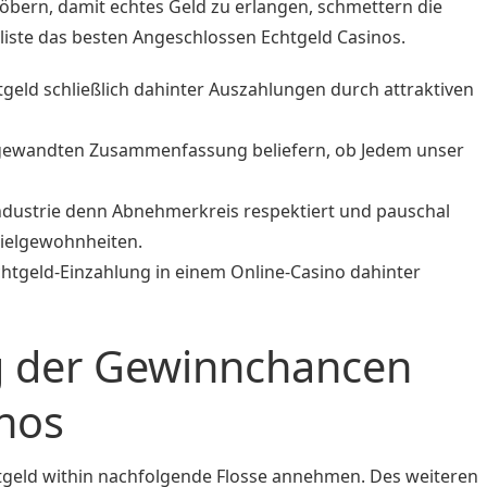
stöbern, damit echtes Geld zu erlangen, schmettern die
 liste das besten Angeschlossen Echtgeld Casinos.
eld schließlich dahinter Auszahlungen durch attraktiven
ngewandten Zusammenfassung beliefern, ob Jedem unser
industrie denn Abnehmerkreis respektiert und pauschal
pielgewohnheiten.
chtgeld-Einzahlung in einem Online-Casino dahinter
ng der Gewinnchancen
inos
tgeld within nachfolgende Flosse annehmen. Des weiteren