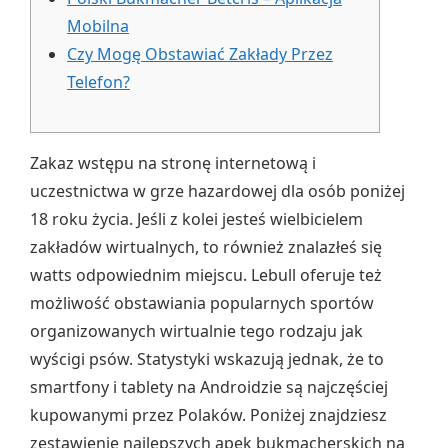
Mobilna
Czy Mogę Obstawiać Zakłady Przez
Telefon?
Zakaz wstępu na stronę internetową i
uczestnictwa w grze hazardowej dla osób poniżej
18 roku życia. Jeśli z kolei jesteś wielbicielem
zakładów wirtualnych, to również znalazłeś się
watts odpowiednim miejscu. Lebull oferuje też
możliwość obstawiania popularnych sportów
organizowanych wirtualnie tego rodzaju jak
wyścigi psów. Statystyki wskazują jednak, że to
smartfony i tablety na Androidzie są najczęściej
kupowanymi przez Polaków. Poniżej znajdziesz
zestawienie najlepszych apek bukmacherskich na