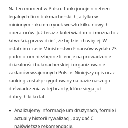
Na ten moment w Polsce funkcjonuje nineteen
legalnych firm bukmacherskich, a tylko w
minionym roku em rynek weszło kilku nowych
operatorów. Już teraz z kolei wiadomo i można to z
łatwością przewidzieć, że będzie ich więcej. W
ostatnim czasie Ministerstwo Finansów wydało 23
podmiotom niezbędne licencje na prowadzenie
działalności bukmacherskiej i organizowanie
zakładów wzajemnych Polsce. Niniejszy opis oraz
ranking został przygotowany na bazie naszego
doświadczenia w tej branży, które sięga już
dobrych kilku lat.
Analizujemy informacje um drużynach, formie i
actually historii rywalizacji, aby dać Ci
najświeższe rekomendacje.