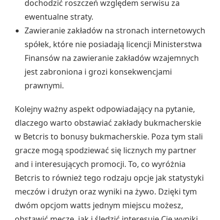
dochodzić roszczeń względem serwisu za
ewentualne straty.
Zawieranie zakładów na stronach internetowych
spółek, które nie posiadają licencji Ministerstwa
Finansów na zawieranie zakładów wzajemnych
jest zabroniona i grozi konsekwencjami
prawnymi.
Kolejny ważny aspekt odpowiadający na pytanie,
dlaczego warto obstawiać zakłady bukmacherskie
w Betcris to bonusy bukmacherskie. Poza tym stali
gracze mogą spodziewać się licznych my partner
and i interesujących promocji. To, co wyróżnia
Betcris to również tego rodzaju opcje jak statystyki
meczów i drużyn oraz wyniki na żywo. Dzięki tym
dwóm opcjom watts jednym miejscu możesz,
obstawić mecze, jak i śledzić interesuje Cię wyniki.