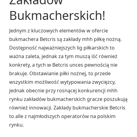
Bukmacherskich!
Jednym z kluczowych elementów w ofercie
bukmachera Betcris są zakłady mhh piłkę nożną.
Dostępność najważniejszych lig piłkarskich to
ważna zaleta, jednak za tym muszą iść również
konkrety, a tych w Betcris unces pewnością nie
brakuje. Obstawianie piłki nożnej, to przede
wszystkim możliwość wytypowania zwycięzcy,
jednak obecnie przy rosnącej konkurencji mhh
rynku zakładów bukmacherskich gracze poszukują
również innowacji. Zakłady bukmacherskie Betcris
to alle z najmłodszych operatorów na polskim
rynku.