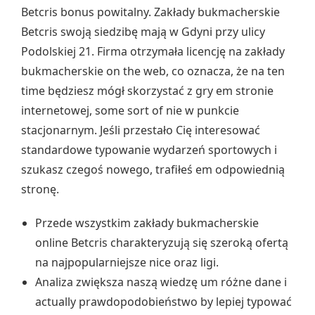
Betcris bonus powitalny. Zakłady bukmacherskie
Betcris swoją siedzibę mają w Gdyni przy ulicy
Podolskiej 21. Firma otrzymała licencję na zakłady
bukmacherskie on the web, co oznacza, że na ten
time będziesz mógł skorzystać z gry em stronie
internetowej, some sort of nie w punkcie
stacjonarnym. Jeśli przestało Cię interesować
standardowe typowanie wydarzeń sportowych i
szukasz czegoś nowego, trafiłeś em odpowiednią
stronę.
Przede wszystkim zakłady bukmacherskie
online Betcris charakteryzują się szeroką ofertą
na najpopularniejsze nice oraz ligi.
Analiza zwiększa naszą wiedzę um różne dane i
actually prawdopodobieństwo by lepiej typować