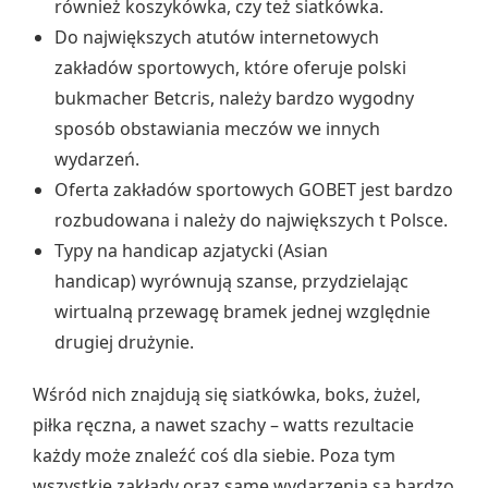
również koszykówka, czy też siatkówka.
Do największych atutów internetowych
zakładów sportowych, które oferuje polski
bukmacher Betcris, należy bardzo wygodny
sposób obstawiania meczów we innych
wydarzeń.
Oferta zakładów sportowych GOBET jest bardzo
rozbudowana i należy do największych t Polsce.
Typy na handicap azjatycki (Asian
handicap) wyrównują szanse, przydzielając
wirtualną przewagę bramek jednej względnie
drugiej drużynie.
Wśród nich znajdują się siatkówka, boks, żużel,
piłka ręczna, a nawet szachy – watts rezultacie
każdy może znaleźć coś dla siebie. Poza tym
wszystkie zakłady oraz same wydarzenia są bardzo