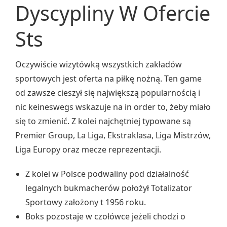
Dyscypliny W Ofercie
Sts
Oczywiście wizytówką wszystkich zakładów
sportowych jest oferta na piłkę nożną. Ten game
od zawsze cieszył się największą popularnością i
nic keineswegs wskazuje na in order to, żeby miało
się to zmienić. Z kolei najchętniej typowane są
Premier Group, La Liga, Ekstraklasa, Liga Mistrzów,
Liga Europy oraz mecze reprezentacji.
Z kolei w Polsce podwaliny pod działalność
legalnych bukmacherów położył Totalizator
Sportowy założony t 1956 roku.
Boks pozostaje w czołówce jeżeli chodzi o