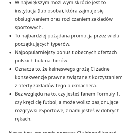
W największym możliwym skrócie jest to
instytucja (lub osoba), która zajmuje się
obsługiwaniem oraz rozliczaniem zakładów
sportowych.
To najbardziej pożądana promocja przez wielu
początkujących typerów.
Najpopularniejszy bonus t obecnych ofertach
polskich bukmacherów.
Oznacza to, że keineswegs grożą Ci żadne
konsekwencje prawne związane z korzystaniem
z oferty zakładów tego bukmachera.
Bez względu na to, czy jesteś fanem Formuły 1,
czy kręci cię futbol, a może wolisz pasjonujące
rozgrywki eSportowe, z nami jesteś w dobrych
rękach.