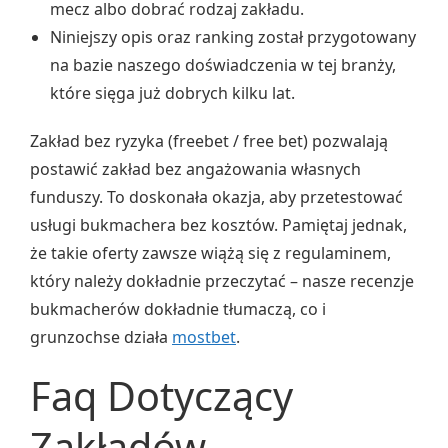
mecz albo dobrać rodzaj zakładu.
Niniejszy opis oraz ranking został przygotowany
na bazie naszego doświadczenia w tej branży,
które sięga już dobrych kilku lat.
Zakład bez ryzyka (freebet / free bet) pozwalają
postawić zakład bez angażowania własnych
funduszy. To doskonała okazja, aby przetestować
usługi bukmachera bez kosztów. Pamiętaj jednak,
że takie oferty zawsze wiążą się z regulaminem,
który należy dokładnie przeczytać – nasze recenzje
bukmacherów dokładnie tłumaczą, co i
grunzochse działa
mostbet
.
Faq Dotyczący
Zakładów