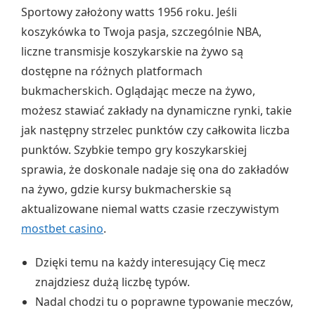
Sportowy założony watts 1956 roku. Jeśli
koszykówka to Twoja pasja, szczególnie NBA,
liczne transmisje koszykarskie na żywo są
dostępne na różnych platformach
bukmacherskich. Oglądając mecze na żywo,
możesz stawiać zakłady na dynamiczne rynki, takie
jak następny strzelec punktów czy całkowita liczba
punktów. Szybkie tempo gry koszykarskiej
sprawia, że doskonale nadaje się ona do zakładów
na żywo, gdzie kursy bukmacherskie są
aktualizowane niemal watts czasie rzeczywistym
mostbet casino
.
Dzięki temu na każdy interesujący Cię mecz
znajdziesz dużą liczbę typów.
Nadal chodzi tu o poprawne typowanie meczów,