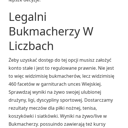
Legalni
Bukmacherzy W
Liczbach
Żeby uzyskać dostęp do tej opcji musisz założyć
konto stałe i jest to regulowane prawnie. Nie jest
to więc widzimisię bukmacherów, lecz widzimisię
460 facetów w garniturach unces Wiejskiej.
Sprawdzaj wyniki na żywo swojej ulubionej
drużyny, ligi, dyscypliny sportowej. Dostarczamy
rezultaty meczów dla piłki nożnej, tenisa,
koszykówki i siatkówki. Wyniki na żywo/live w
Bukmacherzy. possuindo zawierają też kursy