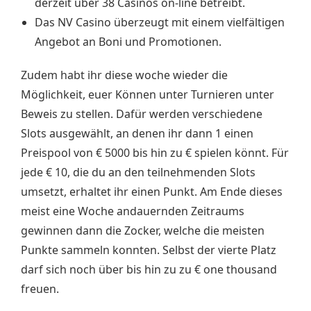
derzeit über 38 Casinos on-line betreibt.
Das NV Casino überzeugt mit einem vielfältigen
Angebot an Boni und Promotionen.
Zudem habt ihr diese woche wieder die
Möglichkeit, euer Können unter Turnieren unter
Beweis zu stellen. Dafür werden verschiedene
Slots ausgewählt, an denen ihr dann 1 einen
Preispool von € 5000 bis hin zu € spielen könnt. Für
jede € 10, die du an den teilnehmenden Slots
umsetzt, erhaltet ihr einen Punkt. Am Ende dieses
meist eine Woche andauernden Zeitraums
gewinnen dann die Zocker, welche die meisten
Punkte sammeln konnten. Selbst der vierte Platz
darf sich noch über bis hin zu zu € one thousand
freuen.