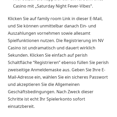
Casino mit „Saturday Night Fever-Vibes“.
Klicken Sie auf family room Link in dieser E-Mail,
und Sie können unmittelbar danach Ein- und
Auszahlungen vornehmen sowie allesamt
Spielfunktionen nutzen. Die Registrierung im NV
Casino ist undramatisch und dauert wirklich
Sekunden. Klicken Sie einfach auf perish
Schaltfläche “Registrieren” ebenso füllen Sie perish
zweiseitige Anmeldemaske aus. Geben Sie Ihre E-
Mail-Adresse ein, wählen Sie ein sicheres Passwort
und akzeptieren Sie die Allgemeinen
Geschäftsbedingungen. Nach Zweck dieser
Schritte ist echt Ihr Spielerkonto sofort
einsatzbereit.