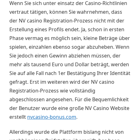
Wenn Sie sich unter einsatz der Casino-Richtlinien
vertraut tätigen, können Sie wahrnehmen, dass
der NV casino Registration-Prozess nicht mit der
Erstellung eines Profils endet. Ja, schon in ersten
Phase vermag es möglich sein, kleine Beträge über
spielen, einzahlen ebenso sogar abzuheben. Wenn
Sie jedoch einen Gewinn abziehen müssen, der
mehr als tausend Euro und Dollar beträgt, werden
Sie auf alle Fall nach 1er Bestätigung Ihrer Identität
gefragt. Erst im weiteren wird der NV casino
Registration-Prozess wie vollständig
abgeschlossen angesehen. Für die Bequemlichkeit
der Benutzer wurde eine große NV Casino Website
erstellt
nvcasino-bonus.com
.
Allerdings wurde die Plattform bislang nicht von