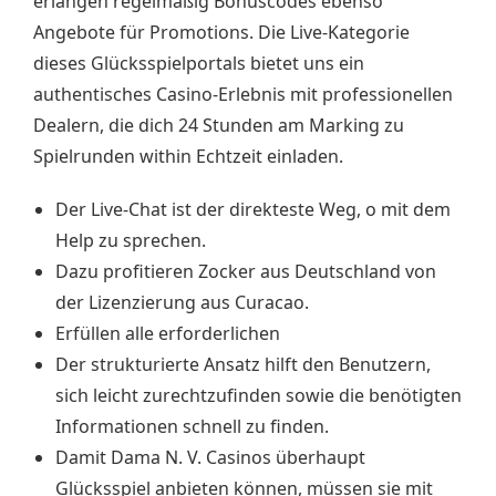
erlangen regelmäßig Bonuscodes ebenso
Angebote für Promotions. Die Live-Kategorie
dieses Glücksspielportals bietet uns ein
authentisches Casino-Erlebnis mit professionellen
Dealern, die dich 24 Stunden am Marking zu
Spielrunden within Echtzeit einladen.
Der Live-Chat ist der direkteste Weg, o mit dem
Help zu sprechen.
Dazu profitieren Zocker aus Deutschland von
der Lizenzierung aus Curacao.
Erfüllen alle erforderlichen
Der strukturierte Ansatz hilft den Benutzern,
sich leicht zurechtzufinden sowie die benötigten
Informationen schnell zu finden.
Damit Dama N. V. Casinos überhaupt
Glücksspiel anbieten können, müssen sie mit