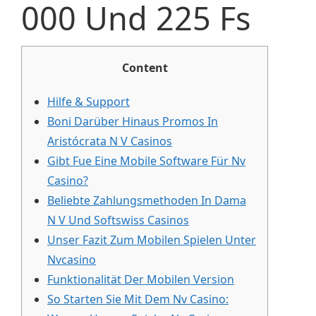
000 Und 225 Fs
Content
Hilfe & Support
Boni Darüber Hinaus Promos In
Aristócrata N V Casinos
Gibt Fue Eine Mobile Software Für Nv
Casino?
Beliebte Zahlungsmethoden In Dama
N V Und Softswiss Casinos
Unser Fazit Zum Mobilen Spielen Unter
Nvcasino
Funktionalität Der Mobilen Version
So Starten Sie Mit Dem Nv Casino: