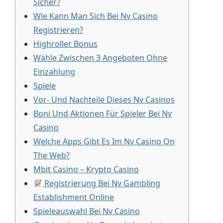
Sicher?
Wie Kann Man Sich Bei Nv Casino
Registrieren?
Highroller Bonus
Wähle Zwischen 3 Angeboten Ohne
Einzahlung
Spiele
Vor- Und Nachteile Dieses Nv Casinos
Boni Und Aktionen Für Spieler Bei Nv
Casino
Welche Apps Gibt Es Im Nv Casino On
The Web?
Mbit Casino – Krypto Casino
Registrierung Bei Nv Gambling
Establishment Online
Spieleauswahl Bei Nv Casino