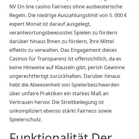
NV On line casino Fairness ohne ausbeuterische
Regeln. Die niedrige Auszahlungslimit von 5. 000 €
expert Monat ist darauf ausgelegt,
verantwortungsbewusstes Spielen zu fördern
darüber hinaus Ihnen zu fördern, Ihre Mittel
effektiv zu verwalten. Das Engagement dieses
Casinos für Transparenz ist offensichtlich, da es
keine Hinweise auf Klauseln gibt, perish Gewinne
ungerechtfertigt zurückhalten. Darüber hinaus
hebt die Abwesenheit von Spielerbeschwerden
über unfaire Praktiken ein starkes Maß an
Vertrauen hervor. Die Streitbeilegung ist
unkompliziert ebenso stärkt Fairness sowie
Spielerschutz.
Funktionalität Der