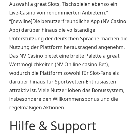
Auswahl a great Slots, Tischspielen ebenso ein
Live-Casino von renommierten Anbietern.”
“[newline]Die benutzerfreundliche App (NV Casino
App) darüber hinaus die vollständige
Unterstützung der deutschen Sprache machen die
Nutzung der Plattform herausragend angenehm.
Das NV Casino bietet eine breite Palette a great
Wettmöglichkeiten (NV On line casino Bet),
wodurch die Plattform sowohl für Slot-Fans als
darüber hinaus für Sportwetten-Enthusiasten
attraktiv ist. Viele Nutzer loben das Bonussystem,
insbesondere den Willkommensbonus und die
regelmäßigen Aktionen.
Hilfe & Support