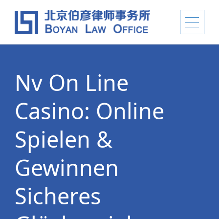
Nv On Line
Casino: Online
Spielen &
Gewinnen
Sicheres