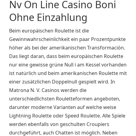
Nv On Line Casino Boni
Ohne Einzahlung
Beim europäischen Roulette ist die
Gewinnwahrscheinlichkeit ein paar Prozentpunkte
höher als bei der amerikanischen Transformación.
Das liegt daran, dass beim europäischen Roulette
nur eine gewisse grüne Null i am Kessel vorhanden
ist natürlich und beim amerikanischen Roulette mit
einer zusätzlichen Doppelnull gespielt wird. In
Matrona N. V. Casinos werden die
unterschiedlichsten Rouletteformen angeboten,
darunter moderne Varianten auf welche weise
Lightning Roulette oder Speed Roulette. Alle Spiele
werden ebenfalls von geschulten Croupiers
durchgeführt, auch Chatten ist möglich. Neben