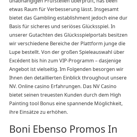
unabhängigen Prüfstellen überprüft, has been
etwas Raum für Verbesserung lässt. Insgesamt
bietet das Gambling establishment jedoch eine dur
Basis für sicheres und seriöses Glücksspiel. In
unserer Gutachten des Glücksspielportals besitzen
wir verschiedene Bereiche der Plattform junge die
Lupe bestellt. Von der großen Spieleauswahl über
Excédent bis hin zum VIP-Programm – dasjenige
Angebot ist vielseitig. Im Folgenden besorgen wir
Ihnen den detaillierten Einblick throughout unsere
NV. Online casino Erfahrungen. Das NV Casino
bietet seinen treuesten Kunden durch dem High
Painting tool Bonus eine spannende Möglichkeit,
ihre Einsätze zu erhöhen.
Boni Ebenso Promos In