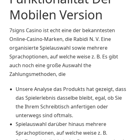
Mobilen Version
7signs Casino ist echt eine der bekanntesten
Online-Casino-Marken, die Rabidi N. V. Eine
organisierte Spielauswahl sowie mehrere
Sprachoptionen, auf welche weise z. B. Es gibt
auch noch eine große Auswahl the
Zahlungsmethoden, die
Unsere Analyse das Produkts hat gezeigt, dass
das Spielerlebnis dasselbe bleibt, egal, ob Sie
the Ihrem Schreibtisch anfertigen oder
unterwegs sind oftmals.
Spielauswahl darüber hinaus mehrere
Sprachoptionen, auf welche weise z. B.