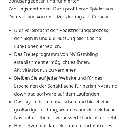
Bonusangeboten und fundierten
Zahlungsmethoden. Dazu profitieren Spieler aus
Deutschland von der Lizenzierung aus Curacao.
Dies vereinfacht den Registrierungsprozess,
den Sign in und die Nutzung aller Casino-
Funktionen erheblich.
Das Treueprogramm von NV Gambling
establishment ermöglicht es Ihnen,
Aktivitätsbonus zu verdienen.
Bleiben Sie auf jeder Website und für das
Erscheinen der Schaltfläche für perish NVcasino
download software auf dem Laufenden.
Das Layout ist minimalistisch und bietet eine
großartige Leistung, wenn es um viele einfache
Navigation ebenso verbesserte Ladezeiten geht.
Hier setzen die Rappeler auf ein farbenfrohes