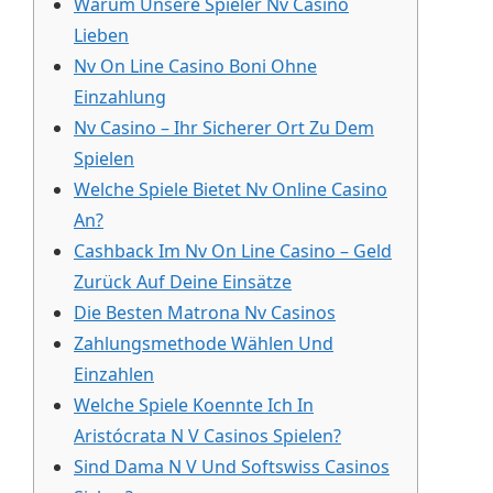
Warum Unsere Spieler Nv Casino
Lieben
Nv On Line Casino Boni Ohne
Einzahlung
Nv Casino – Ihr Sicherer Ort Zu Dem
Spielen
Welche Spiele Bietet Nv Online Casino
An?
Cashback Im Nv On Line Casino – Geld
Zurück Auf Deine Einsätze
Die Besten Matrona Nv Casinos
Zahlungsmethode Wählen Und
Einzahlen
Welche Spiele Koennte Ich In
Aristócrata N V Casinos Spielen?
Sind Dama N V Und Softswiss Casinos