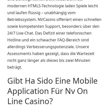
modernen HTML5-Technologie laden Spiele leicht
und laufen flüssig – unabhängig vom
Betriebssystem. NVCasino offeriert einen schnellen
sowie kompetenten Support, besonders über den
24/7 Live-Chat. Das Defizit einer telefonischen
Hotline und ein schwacher FAQ-Bereich sind
allerdings Verbesserungspotenziale. Unsere
Assessments haben gezeigt, dass die Wartezeit
nicht ganz länger als dieses bis zwei Minuten
beträgt.
Gibt Ha Sido Eine Mobile
Application Für Nv On
Line Casino?