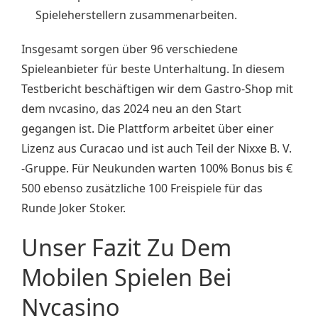
Spieleherstellern zusammenarbeiten.
Insgesamt sorgen über 96 verschiedene
Spieleanbieter für beste Unterhaltung. In diesem
Testbericht beschäftigen wir dem Gastro-Shop mit
dem nvcasino, das 2024 neu an den Start
gegangen ist. Die Plattform arbeitet über einer
Lizenz aus Curacao und ist auch Teil der Nixxe B. V.
-Gruppe. Für Neukunden warten 100% Bonus bis €
500 ebenso zusätzliche 100 Freispiele für das
Runde Joker Stoker.
Unser Fazit Zu Dem
Mobilen Spielen Bei
Nvcasino