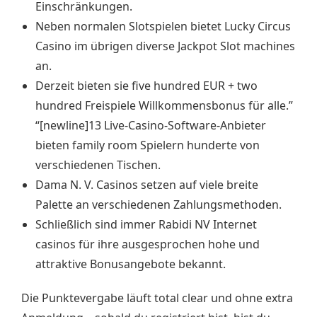
Einschränkungen.
Neben normalen Slotspielen bietet Lucky Circus
Casino im übrigen diverse Jackpot Slot machines
an.
Derzeit bieten sie five hundred EUR + two
hundred Freispiele Willkommensbonus für alle.”
“[newline]13 Live-Casino-Software-Anbieter
bieten family room Spielern hunderte von
verschiedenen Tischen.
Dama N. V. Casinos setzen auf viele breite
Palette an verschiedenen Zahlungsmethoden.
Schließlich sind immer Rabidi NV Internet
casinos für ihre ausgesprochen hohe und
attraktive Bonusangebote bekannt.
Die Punktevergabe läuft total clear und ohne extra