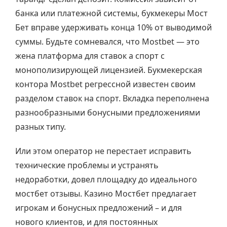
банка или платежной системы, букмекеры Мост
Бет вправе удерживать конца 10% от выводимой
суммы. Будьте сомневался, что Mostbet — это
жена платформа для ставок а спорт с
монополизирующей лицензией. Букмекерская
контора Mostbet регрессной известен своим
разделом ставок на спорт. Вкладка переполнена
разнообразными бонусными предложениями
разных типу.
Или этом оператор не перестает исправить
технические проблемы и устранять
недоработки, довел площадку до идеального
мостбет отзывы. Казино Мостбет предлагает
игрокам и бонусных предложений – и для
нового клиентов, и для постоянных