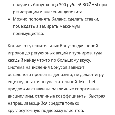
получить бонус конца 300 рублей ВОЙНЫ при
регистрации и внесении депозита.
Можно пополнять баланс, сделать ставки,
побеждать а забирать максимум
преимущество.
Кончая от утешительных бонусов для новой
игроков до регулярных акций и турниров, туда
каждый найду что-то по большому вкусу.
Система начисления бонусов зависит
остального проценты депозита, не делает игру
еще недостаточно увлекательной. Mostbet
предложил ставки на различные спортивные
дисциплины, отличные коэффициенты, быстрая
напрашивающийся средств только
круглосуточную поддержку клиентов.