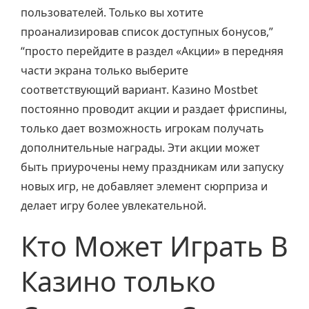
пользователей. Только вы хотите
проанализировав список доступных бонусов,”
“просто перейдите в раздел «Акции» в передняя
части экрана только выберите
соответствующий вариант. Казино Mostbet
постоянно проводит акции и раздает фриспины,
только дает возможность игрокам получать
дополнительные награды. Эти акции может
быть приурочены нему праздникам или запуску
новых игр, не добавляет элемент сюрприза и
делает игру более увлекательной.
Кто Может Играть В
Казино только