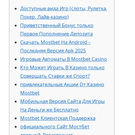
Доступные вида Игр (слоты, Рулетка,
Покер, Лайв-казино)
Приветственный Бонус только
Первое Пополнение Депозита
Скачать Mostbet На Android –
Последняя Версия Apk 2025
Игpoвыe Aвтoмaты В Mostbet Casino
Кто Может Играть В Казино только
Совершать Ставки же Спорт?
привлекательные Акции От Казино
Mostbet
Moбильнaя Вepcия Caйтa Для Игpы
Нa Дeньги же Бecплaтнo
Mostbet Клиентская Поддержка
официального Сайт Мостбет