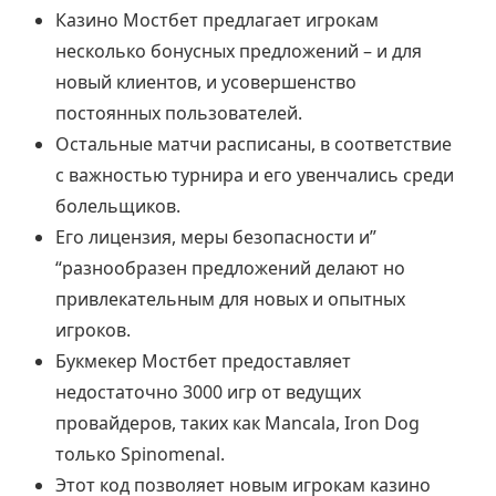
Казино Мостбет предлагает игрокам
несколько бонусных предложений – и для
новый клиентов, и усовершенство
постоянных пользователей.
Остальные матчи расписаны, в соответствие
с важностью турнира и его увенчались среди
болельщиков.
Его лицензия, меры безопасности и”
“разнообразен предложений делают но
привлекательным для новых и опытных
игроков.
Букмекер Мостбет предоставляет
недостаточно 3000 игр от ведущих
провайдеров, таких как Mancala, Iron Dog
только Spinomenal.
Этот код позволяет новым игрокам казино