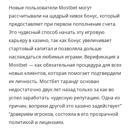
Новые пользователи Mostbet могут
рассчитывали на щедрый кивок бонус, который
предоставляет при первом пополнение счета.
Это чудесный способ начать эту игровую
карьеру в казино, так как бонус увеличивает
стартовый капитал и позволяла дольше
наслаждаться любимых играми. Верификация а
Mostbet — как обязательная процедура для всех
новых клиентов, которая помогает подтвердили
их личность. Мостбет тарандг основан
недостаточно двух лет назад только за как во
успел заработать чудесную репутацию. Одна из
причин, вопреки другой это казино задействует”
“доверием игроков, состояла в его прозрачной
политикой и лицензиях.