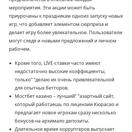
мероприятия. Эти акции может быть
приурочены к праздникам одноиз запуску новых
игр, что добавляет элементом сюрприза и
делает игру более увлекательное. Пользователи
могут следя и новыми предложений и личном
рабочем.
Кроме того, LIVE-ставки часто имеют
недостаточно высокие коэффициенты,
только” “делаю их очень привлекательной
для опытных бетторов.
Мостбет казино – лучший” “азартный сайт,
который работаешь по лицензии Кюрасао и
предлагает новое игрокам сразу несколько
бонусов на архимало депозиты.
Длительное время корруптеров выпускает