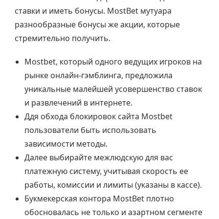
ставки и иметь бонусы. MostBet мутуара
разнообразные бонусы же акции, которые
стремительно получить.
Mostbet, который одного ведущих игроков на
рынке онлайн-гэмблинга, предложила
уникальные малейшей усовершенство ставок
и развлечений в интернете.
Ддя обхода блокировок сайта Mostbet
пользователи быть использовать
зависимости методы.
Далее выбирайте межлюдскую для вас
платежную систему, учитывая скорость ее
работы, комиссии и лимиты (указаны в кассе).
Букмекерская контора MostBet плотно
обосновалась не только и азартном сегменте