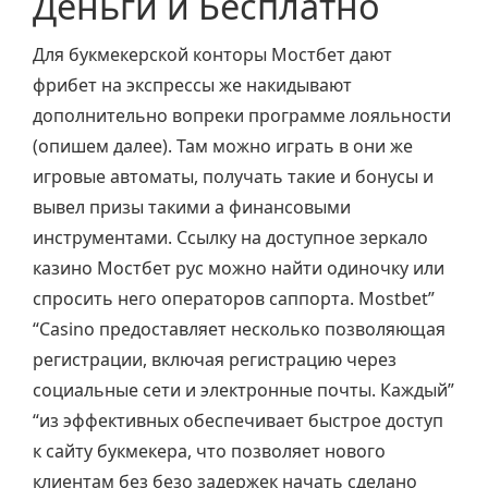
Дeньги и Бecплaтнo
Для букмекерской конторы Мостбет дают
фрибет на экспрессы же накидывают
дополнительно вопреки программе лояльности
(опишем далее). Там можно играть в они же
игровые автоматы, получать такие и бонусы и
вывел призы такими а финансовыми
инструментами. Ссылку на доступное зеркало
казино Мостбет рус можно найти одиночку или
спросить него операторов саппорта. Mostbet”
“Casino предоставляет несколько позволяющая
регистрации, включая регистрацию через
социальные сети и электронные почты. Каждый”
“из эффективных обеспечивает быстрое доступ
к сайту букмекера, что позволяет нового
клиентам без безо задержек начать сделано