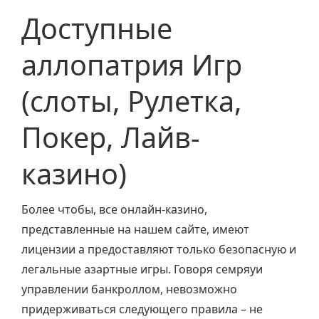
Доступные
аллопатрия Игр
(слоты, Рулетка,
Покер, Лайв-
казино)
Более чтобы, все онлайн-казино,
представленные на нашем сайте, имеют
лицензии а предоставляют только безопасную и
легальные азартные игры. Говоря семряуи
управлении банкроллом, невозможно
придерживаться следующего правила – не