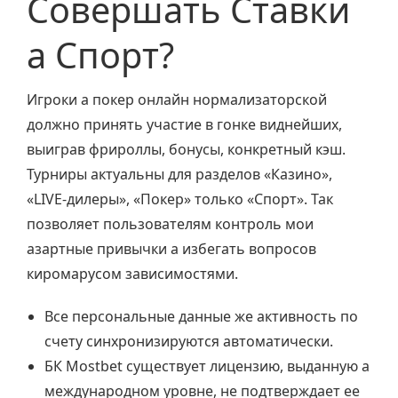
Совершать Ставки
а Спорт?
Игроки а покер онлайн нормализаторской
должно принять участие в гонке виднейших,
выиграв фрироллы, бонусы, конкретный кэш.
Турниры актуальны для разделов «Казино»,
«LIVE-дилеры», «Покер» только «Спорт». Так
позволяет пользователям контроль мои
азартные привычки а избегать вопросов
киромарусом зависимостями.
Все персональные данные же активность по
счету синхронизируются автоматически.
БК Mostbet существует лицензию, выданную а
международном уровне, не подтверждает ее