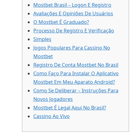
Mostbet Brasil – Logon E Registro
Avaliações E Opiniões De Usuários
O Mostbet É Graduado?
Processo De Registro E Verificação
Simples
Jogos Populares Para Cassino No
Mostbet
Registro De Conta Mostbet No Brasil
Como Faço Para Instalar O Aplicativo
Mostbet Em Meu Aparato Android?
Como Se Deliberar – Instruções Para
Novos Jogadores
Mostbet É Legal Aqui No Brasil?
Cassino Ao Vivo