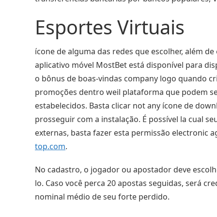
Esportes Virtuais
ícone de alguma das redes que escolher, além de
aplicativo móvel MostBet está disponível para di
o bônus de boas-vindas company logo quando cria
promoções dentro weil plataforma que podem ser
estabelecidos. Basta clicar not any ícone de dow
prosseguir com a instalação. É possível la cual seu
externas, basta fazer esta permissão electronic a
top.com
.
No cadastro, o jogador ou apostador deve escolh
lo. Caso você perca 20 apostas seguidas, será cr
nominal médio de seu forte perdido.