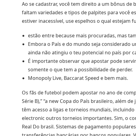
Ao se cadastrar, você tem direito a um bônus de 
faltam variedades e tipos de palpites para você es
estiver inacessível, use espelhos o qual estejam 
estão entre because mais procuradas, mas ta
Embora o País e do mundo seja considerado u
ainda não atingiu o teu potencial no país por 
É importante observar que apostar pode servi
somente o que tem a possibilidade de perder.
Monopoly Live, Baccarat Speed e bem mais.
Os fãs de futebol podem apostar no ano de compet
Série B),” “a new Copa do País brasileiro, além d
têm acesso a ligas e torneios mundiais, incluind
electronic outros torneios importantes. Sim, o c
Real Do brasil. Sistemas de pagamento populares
transferências bancárias por bancos populares, Vis