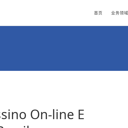
首页
业务领
ssino On-line E