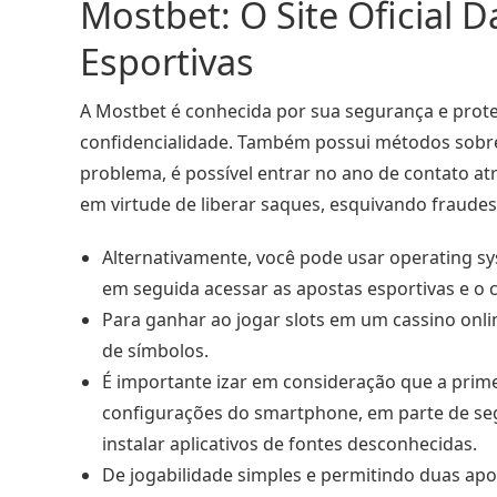
Mostbet: O Site Oficial 
Esportivas
A Mostbet é conhecida por sua segurança e proteç
confidencialidade. Também possui métodos sobr
problema, é possível entrar no ano de contato a
em virtude de liberar saques, esquivando fraudes
Alternativamente, você pode usar operating s
em seguida acessar as apostas esportivas e o c
Para ganhar ao jogar slots em um cassino onli
de símbolos.
É importante izar em consideração que a primei
configurações do smartphone, em parte de segu
instalar aplicativos de fontes desconhecidas.
De jogabilidade simples e permitindo duas ap