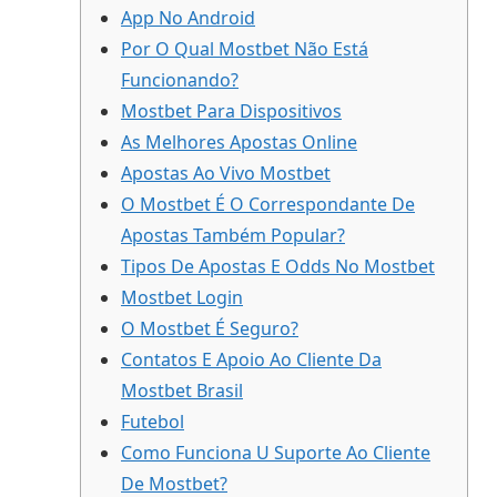
App No Android
Por O Qual Mostbet Não Está
Funcionando?
Mostbet Para Dispositivos
As Melhores Apostas Online
Apostas Ao Vivo Mostbet
O Mostbet É O Correspondante De
Apostas Também Popular?
Tipos De Apostas E Odds No Mostbet
Mostbet Login
O Mostbet É Seguro?
Contatos E Apoio Ao Cliente Da
Mostbet Brasil
Futebol
Como Funciona U Suporte Ao Cliente
De Mostbet?