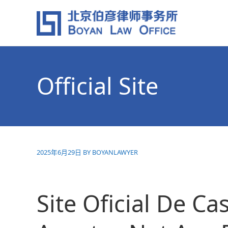
Official Site
2025年6月29日
BY
BOYANLAWYER
Site Oficial De Ca