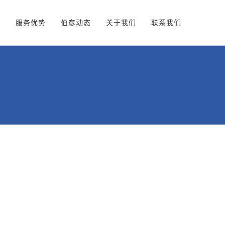
域
服务优势
伯彦动态
关于我们
联系我们