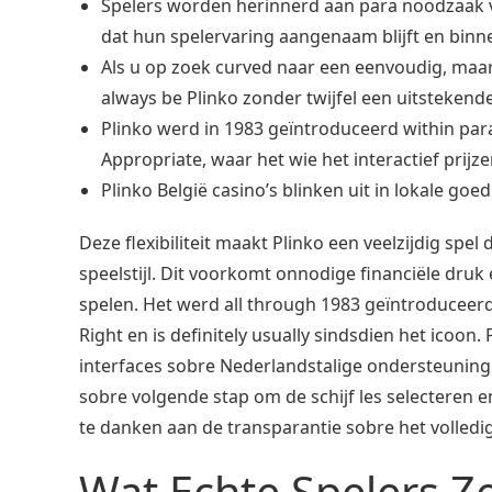
Spelers worden herinnerd aan para noodzaak 
dat hun spelervaring aangenaam blijft en binne
Als u op zoek curved naar een eenvoudig, maar 
always be Plinko zonder twijfel een uitstekend
Plinko werd in 1983 geïntroduceerd within par
Appropriate, waar het wie het interactief prijz
Plinko België casino’s blinken uit in lokale goe
Deze flexibiliteit maakt Plinko een veelzijdig sp
speelstijl. Dit voorkomt onnodige financiële druk 
spelen. Het werd all through 1983 geïntroduceerd 
Right en is definitely usually sindsdien het icoon
interfaces sobre Nederlandstalige ondersteuning. 
sobre volgende stap om de schijf les selecteren en
te danken aan de transparantie sobre het volledi