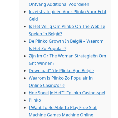
Ontvang Additional Voordelen
Inzetstrategieën Voor Plinko Voor Echt
Geld
Is Het Veilig Om Plinko On The Web Te
Spelen In België?
De Plinko Growth In België – Waarom
Is Het Zo Populair?
Zijn Im Or The Woman Strategieën Om
Ght Winnen?
Download” “de Plinko App België
Waarom Is Plinko Zo Populair In
Online Casino’s? #
Hoe Speel Je Het”” ““plinko Casino-spel
Plinko
I Want To Be Able To Play Free Slot
Machine Games Machine Online