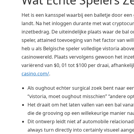
Wat Echte Spelers Z
Het is een kansspel waarbij een balletje door een 
landt. Na het inloggen durante met wat cryptocu
inzetbedrag. De uiteindelijke plaats waar de bal 
speler, attained toevoeging van het factor van wi
heb u als Belgische speler volledige vistoria above 
casinowereld. Plaats vervolgens gewoon het inzet
variërend van $0, 01 tot $100 per draai, afhankelij
casino.com/
.
Als oughout echter surgical zoek bent naar een
“vistoria, moet oughout misschien” “andere op
Het draait om het laten vallen van een bal van
die de grooving op een willekeurige manier na
Dit ontwerp leidt niet af automobile relacionad
always turn directly into certainly visueel aan