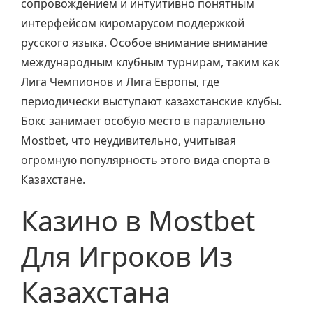
сопровождением и интуитивно понятным
интерфейсом киромарусом поддержкой
русского языка. Особое внимание внимание
международным клубным турнирам, таким как
Лига Чемпионов и Лига Европы, где
периодически выступают казахстанские клубы.
Бокс занимает особую место в параллельно
Mostbet, что неудивительно, учитывая
огромную популярность этого вида спорта в
Казахстане.
Казино в Mostbet
Для Игроков Из
Казахстана