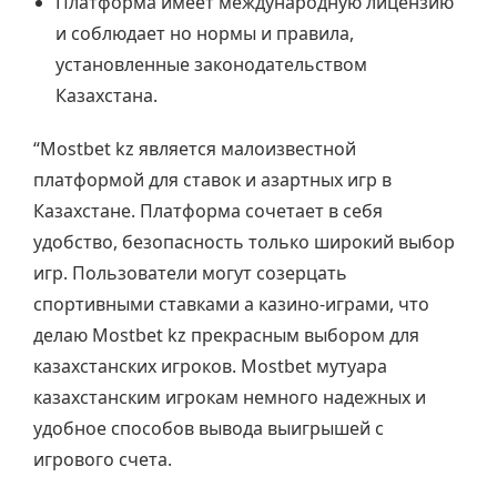
Платформа имеет международную лицензию
и соблюдает но нормы и правила,
установленные законодательством
Казахстана.
“Mostbet kz является малоизвестной
платформой для ставок и азартных игр в
Казахстане. Платформа сочетает в себя
удобство, безопасность только широкий выбор
игр. Пользователи могут созерцать
спортивными ставками а казино-играми, что
делаю Mostbet kz прекрасным выбором для
казахстанских игроков. Mostbet мутуара
казахстанским игрокам немного надежных и
удобное способов вывода выигрышей с
игрового счета.