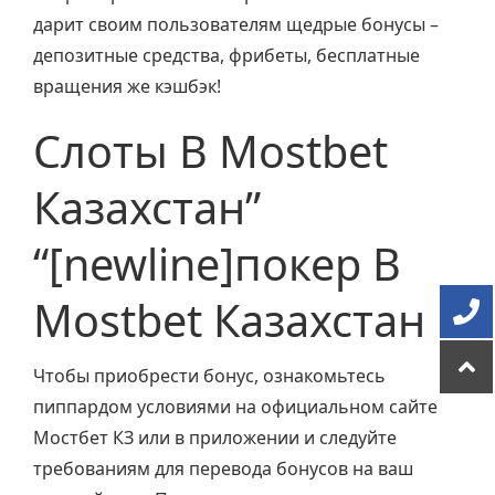
дарит своим пользователям щедрые бонусы –
депозитные средства, фрибеты, бесплатные
вращения же кэшбэк!
Слоты В Mostbet
Казахстан”
“[newline]покер В
Mostbet Казахстан
Чтобы приобрести бонус, ознакомьтесь
пиппардом условиями на официальном сайте
Мостбет КЗ или в приложении и следуйте
требованиям для перевода бонусов на ваш