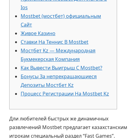
Ios
Mostbet (мостбет) официальным
Сайт
Живое Казино
Ставки На Теннис В Mostbet
Мостбет Kz — Международная
Букмекерская Компания
Как Вывести Выигрыш С Mostbet?
Бонусы За непрекращающиеся
Депозиты Мостбет Kz
Процесс Регистрации На Mostbet Kz
Дли любителей быстрых же динамичных
развлечений Mostbet предлагает казахстанским
игрокам специальный раздел “Fast Games”.