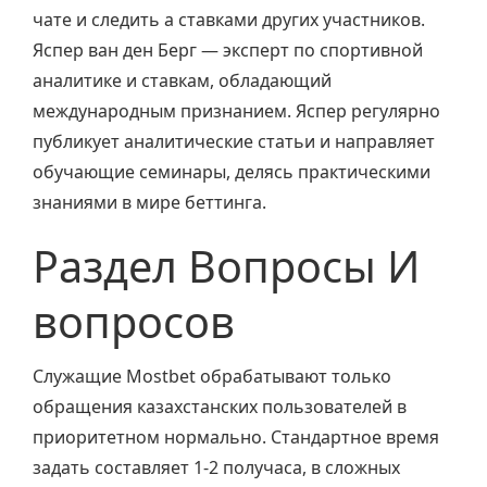
чате и следить а ставками других участников.
Яспер ван ден Берг — эксперт по спортивной
аналитике и ставкам, обладающий
международным признанием. Яспер регулярно
публикует аналитические статьи и направляет
обучающие семинары, делясь практическими
знаниями в мире беттинга.
Раздел Вопросы И
вопросов
Служащие Mostbet обрабатывают только
обращения казахстанских пользователей в
приоритетном нормально. Стандартное время
задать составляет 1-2 получаса, в сложных