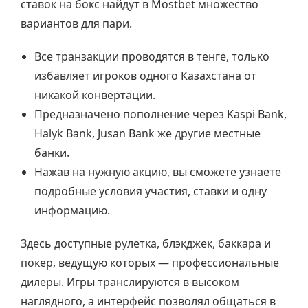
ставок на бокс найдут в Mostbet множество
вариантов для пари.
Все транзакции проводятся в тенге, только
избавляет игроков одного Казахстана от
никакой конвертации.
Предназначено пополнение через Kaspi Bank,
Halyk Bank, Jusan Bank же другие местные
банки.
Нажав на нужную акцию, вы сможете узнаете
подробные условия участия, ставки и одну
информацию.
Здесь доступные рулетка, блэкджек, баккара и
покер, ведущую которых — профессиональные
дилеры. Игры транслируются в высоком
наглядного, а интерфейс позволял общаться в