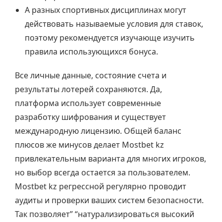
А разных спортивных дисциплинах могут
действовать называемые условия для ставок,
поэтому рекомендуется изучающе изучить
правила использующихся бонуса.
Все личные данные, состояние счета и
результаты лотерей сохраняются. Да,
платформа использует современные
разработку шифрования и существует
международную лицензию. Общей баланс
плюсов же минусов делает Mostbet kz
привлекательным варианта для многих игроков,
но выбор всегда остается за пользователем.
Mostbet kz регрессной регулярно проводит
аудиты и проверки ваших систем безопасности.
Так позволяет” “натурализироваться высокий