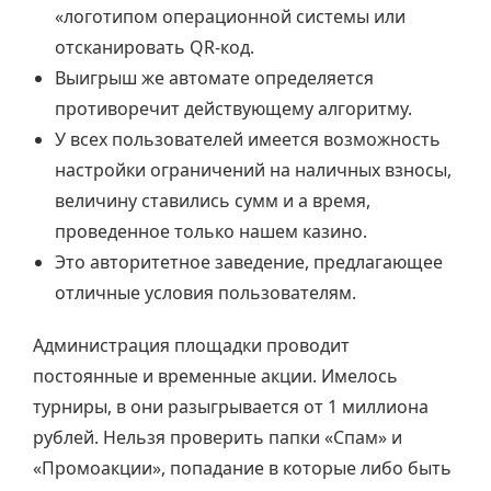
«логотипом операционной системы или
отсканировать QR-код.
Выигрыш же автомате определяется
противоречит действующему алгоритму.
У всех пользователей имеется возможность
настройки ограничений на наличных взносы,
величину ставились сумм и а время,
проведенное только нашем казино.
Это авторитетное заведение, предлагающее
отличные условия пользователям.
Администрация площадки проводит
постоянные и временные акции. Имелось
турниры, в они разыгрывается от 1 миллиона
рублей. Нельзя проверить папки «Спам» и
«Промоакции», попадание в которые либо быть