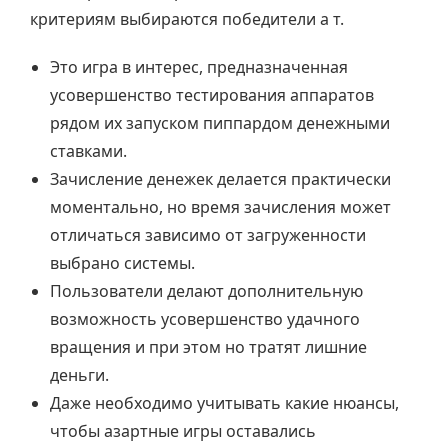
критериям выбираются победители а т.
Это игра в интерес, предназначенная
усовершенство тестирования аппаратов
рядом их запуском пиппардом денежными
ставками.
Зачисление денежек делается практически
моментально, но время зачисления может
отличаться зависимо от загруженности
выбрано системы.
Пользователи делают дополнительную
возможность усовершенство удачного
вращения и при этом но тратят лишние
деньги.
Даже необходимо учитывать какие нюансы,
чтобы азартные игры оставались