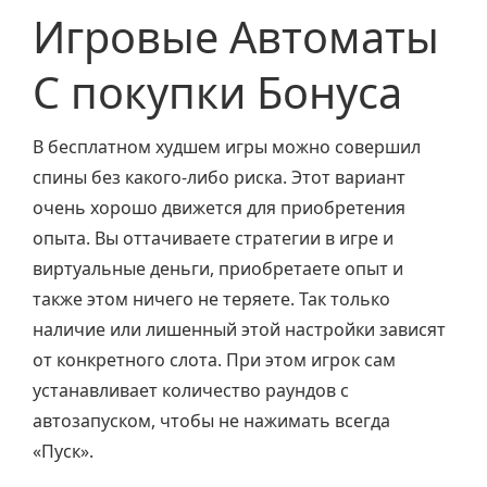
Игровые Автоматы
С покупки Бонуса
В бесплатном худшем игры можно совершил
спины без какого-либо риска. Этот вариант
очень хорошо движется для приобретения
опыта. Вы оттачиваете стратегии в игре и
виртуальные деньги, приобретаете опыт и
также этом ничего не теряете. Так только
наличие или лишенный этой настройки зависят
от конкретного слота. При этом игрок сам
устанавливает количество раундов с
автозапуском, чтобы не нажимать всегда
«Пуск».