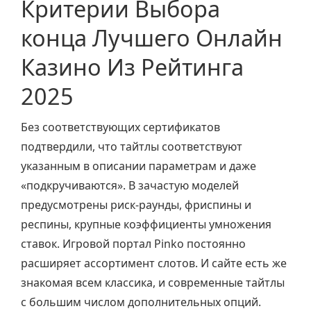
Критерии Выбора
конца Лучшего Онлайн
Казино Из Рейтинга
2025
Без соответствующих сертификатов
подтвердили, что тайтлы соответствуют
указанным в описании параметрам и даже
«подкручиваются». В зачастую моделей
предусмотрены риск-раунды, фриспины и
респины, крупные коэффициенты умножения
ставок. Игровой портал Pinko постоянно
расширяет ассортимент слотов. И сайте есть же
знакомая всем классика, и современные тайтлы
с большим числом дополнительных опций.