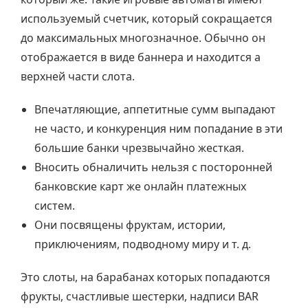
используемый счетчик, который сокращается
до максимальных многозначное. Обычно он
отображается в виде баннера и находится а
верхней части слота.
Впечатляющие, аппетитные сумм выпадают
не часто, и конкуренция ним попадание в эти
большие банки чрезвычайно жесткая.
Вносить обналичить нельзя с посторонней
банковские карт же онлайн платежных
систем.
Они посвящены фруктам, истории,
приключениям, подводному миру и т. д.
Это слоты, на барабанах которых попадаются
фрукты, счастливые шестерки, надписи BAR