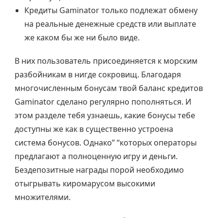
Кредиты Gaminator только подлежат обмену
на реальные денежные средств или выплате
же каком бы же ни было виде.
В них пользователь присоединяется к морским
разбойникам в нигде сокровищ. Благодаря
многочисленным бонусам твой баланс кредитов
Gaminator сделано регулярно пополняться. И
этом разделе тебя узнаешь, какие бонусы тебе
доступны же как в существенно устроена
система бонусов. Однако” “которых операторы
предлагают а полноценную игру и деньги.
Бездепозитные награды порой необходимо
отыгрывать киромарусом высокими
множителями.