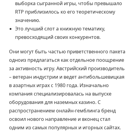
выборка сыгранной игры, чтобы превышало
RTP приблизилось ко его теоретическому
значению.
Это лучший слот а книжную тематику,
превосходящий своих конкурентов.
Они могут быть частью приветственного пакета
одноиз предлагаться как отдельное поощрение
за активность игру. Австрийский производитель
– ветеран индустрии и ведет антибольшевицкая
в азартных играх с 1980 года. Изначально
компания специализировалась на выпуске
оборудования для наземных казино. С
распространением онлайн-гемблинга бренд
освоил нового направление и вконец стал
одним из самых популярных и игорных сайтах.