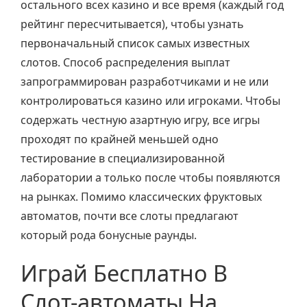
остального всех казино и все время (каждый год
рейтинг пересчитывается), чтобы узнать
первоначальный список самых известных
слотов. Способ распределения выплат
запрограммирован разработчиками и не или
контролироваться казино или игроками. Чтобы
содержать честную азартную игру, все игры
проходят по крайней меньшей одно
тестирование в специализированной
лаборатории а только после чтобы появляются
на рынках. Помимо классических фруктовых
автоматов, почти все слоты предлагают
который рода бонусные раунды.
Играй Бесплатно В
Слот-автоматы На