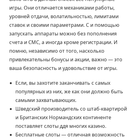
игры. Они отличается механиками работы,
уровней отдачи, волатильностью, лимитами
ставок и своими параметрами. С и помощью
запускать аппараты можно без пополнения
счета и СМС, а иногда кроме регистрации. И
помню, независимо от того, насколько
привлекательны бонусы и акции, важно — это
ваша безопасность и удовольствие от игры.
Если, вы захотите заканчивать с самых
популярных из них, же как они должно быть
самыми захватывающих.
Шведский производитель со штаб-квартирой
и Британских Нормандских континенте
поставляет слоты ддя многих казино.
Бесплатные слоты — отличная возможность