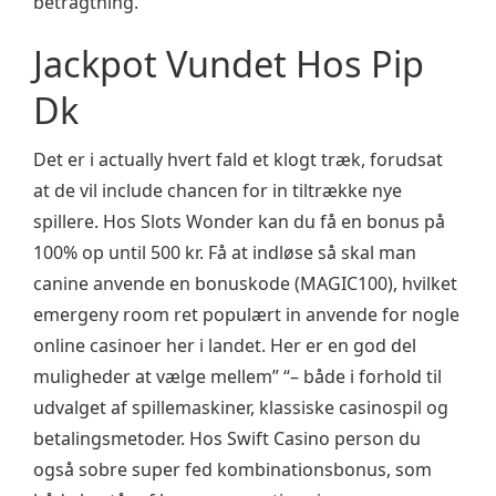
betragtning.
Jackpot Vundet Hos Pip
Dk
Det er i actually hvert fald et klogt træk, forudsat
at de vil include chancen for in tiltrække nye
spillere. Hos Slots Wonder kan du få en bonus på
100% op until 500 kr. Få at indløse så skal man
canine anvende en bonuskode (MAGIC100), hvilket
emergeny room ret populært in anvende for nogle
online casinoer her i landet. Her er en god del
muligheder at vælge mellem” “– både i forhold til
udvalget af spillemaskiner, klassiske casinospil og
betalingsmetoder. Hos Swift Casino person du
også sobre super fed kombinationsbonus, som