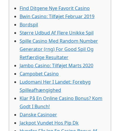
Find Ditgene Nye Favorit Casino
Bwin Casino: Tilføjet Februar 2019
Bordspil
Større Udbud Af Flere Unikke Spil
Spille Casino Med Random Number
Generator (rng) For Good Spil Og
Retfærdige Resultater
Jambo Casino: Tilføjet Marts 2020
Campobet Casino
Ludomani Her I Landet: Forebyg
Spilleafhængighed
Klar På En Online Casino Bonus? Kom
Godt I Bunch!
Danske Casinoer
Jackpot Vundet Hos Pip Dk