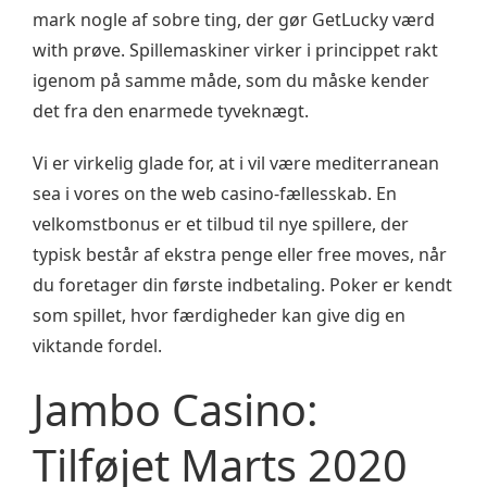
mark nogle af sobre ting, der gør GetLucky værd
with prøve. Spillemaskiner virker i princippet rakt
igenom på samme måde, som du måske kender
det fra den enarmede tyveknægt.
Vi er virkelig glade for, at i vil være mediterranean
sea i vores on the web casino-fællesskab. En
velkomstbonus er et tilbud til nye spillere, der
typisk består af ekstra penge eller free moves, når
du foretager din første indbetaling. Poker er kendt
som spillet, hvor færdigheder kan give dig en
viktande fordel.
Jambo Casino:
Tilføjet Marts 2020