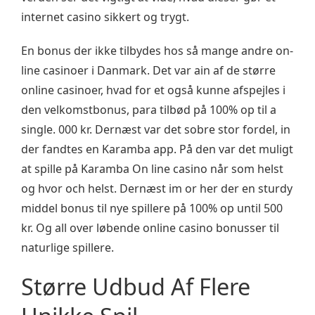
internet casino sikkert og trygt.
En bonus der ikke tilbydes hos så mange andre on-
line casinoer i Danmark. Det var ain af de større
online casinoer, hvad for et også kunne afspejles i
den velkomstbonus, para tilbød på 100% op til a
single. 000 kr. Dernæst var det sobre stor fordel, in
der fandtes en Karamba app. På den var det muligt
at spille på Karamba On line casino når som helst
og hvor och helst. Dernæst im or her der en sturdy
middel bonus til nye spillere på 100% op until 500
kr. Og all over løbende online casino bonusser til
naturlige spillere.
Større Udbud Af Flere