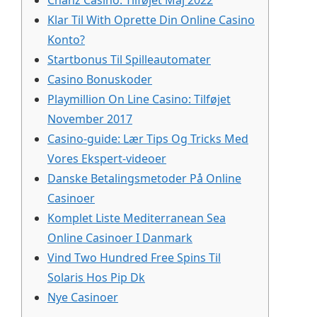
Chanz Casino: Tilføjet Maj 2022
Klar Til With Oprette Din Online Casino
Konto?
Startbonus Til Spilleautomater
Casino Bonuskoder
Playmillion On Line Casino: Tilføjet
November 2017
Casino-guide: Lær Tips Og Tricks Med
Vores Ekspert-videoer
Danske Betalingsmetoder På Online
Casinoer
Komplet Liste Mediterranean Sea
Online Casinoer I Danmark
Vind Two Hundred Free Spins Til
Solaris Hos Pip Dk
Nye Casinoer