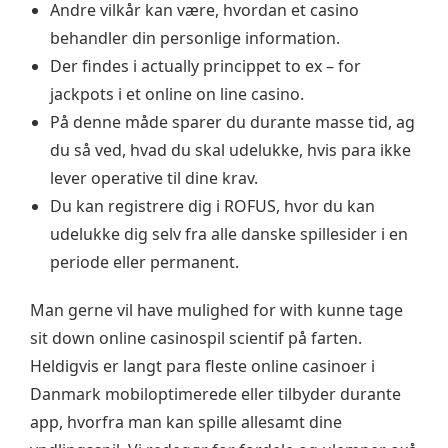
Andre vilkår kan være, hvordan et casino
behandler din personlige information.
Der findes i actually princippet to ex – for
jackpots i et online on line casino.
På denne måde sparer du durante masse tid, ag
du så ved, hvad du skal udelukke, hvis para ikke
lever operative til dine krav.
Du kan registrere dig i ROFUS, hvor du kan
udelukke dig selv fra alle danske spillesider i en
periode eller permanent.
Man gerne vil have mulighed for with kunne tage
sit down online casinospil scientif på farten.
Heldigvis er langt para fleste online casinoer i
Danmark mobiloptimerede eller tilbyder durante
app, hvorfra man kan spille allesamt dine