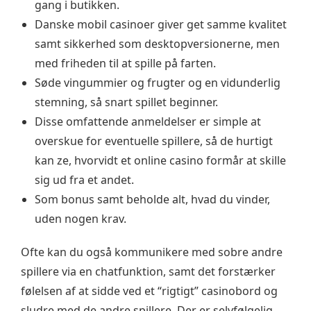
gang i butikken.
Danske mobil casinoer giver get samme kvalitet
samt sikkerhed som desktopversionerne, men
med friheden til at spille på farten.
Søde vingummier og frugter og en vidunderlig
stemning, så snart spillet beginner.
Disse omfattende anmeldelser er simple at
overskue for eventuelle spillere, så de hurtigt
kan ze, hvorvidt et online casino formår at skille
sig ud fra et andet.
Som bonus samt beholde alt, hvad du vinder,
uden nogen krav.
Ofte kan du også kommunikere med sobre andre
spillere via en chatfunktion, samt det forstærker
følelsen af at sidde ved et “rigtigt” casinobord og
sludre med de andre spillere. Der er selvfølgelig