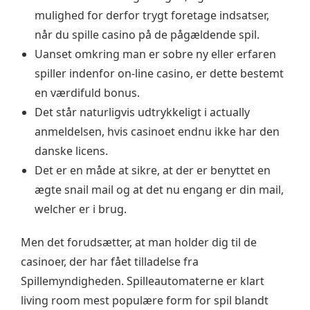
mulighed for derfor trygt foretage indsatser,
når du spille casino på de pågældende spil.
Uanset omkring man er sobre ny eller erfaren
spiller indenfor on-line casino, er dette bestemt
en værdifuld bonus.
Det står naturligvis udtrykkeligt i actually
anmeldelsen, hvis casinoet endnu ikke har den
danske licens.
Det er en måde at sikre, at der er benyttet en
ægte snail mail og at det nu engang er din mail,
welcher er i brug.
Men det forudsætter, at man holder dig til de
casinoer, der har fået tilladelse fra
Spillemyndigheden. Spilleautomaterne er klart
living room mest populære form for spil blandt