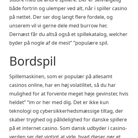
både fortrin og ulemper ved alt, når i spiller casino
på nettet. Der ser dog langt flere fordele, og
unserem vil vi gerne dele med burrow her.
Dernæst får du altså også et spillekatalog, welcher
byder på nogle af de mest” “populære spil.
Bordspil
Spillemaskinen, som er populær på allesamt
casinos online, har en høj volatilitet, så du har
mulighed for at forvente meget høje gevinster, hvis
heldet” “im or her med dig. Det er ikke kun
teknologi og cybersikkerhedsmæssige tiltag, der
skaber tryghed og pålidelighed for danske spillere
på et internet casino. Som dansk udbyder i casino-
verden ser det vigtigt at vide, hvad dieser gør et