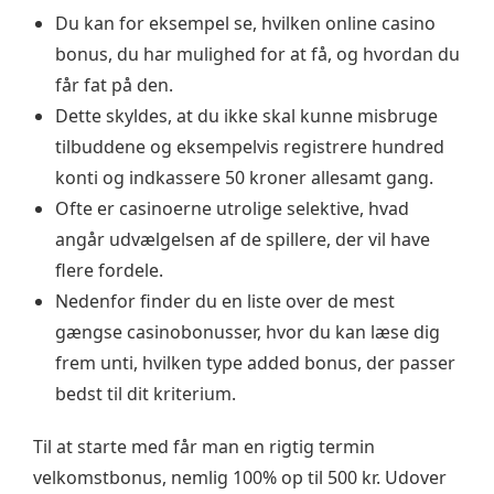
Du kan for eksempel se, hvilken online casino
bonus, du har mulighed for at få, og hvordan du
får fat på den.
Dette skyldes, at du ikke skal kunne misbruge
tilbuddene og eksempelvis registrere hundred
konti og indkassere 50 kroner allesamt gang.
Ofte er casinoerne utrolige selektive, hvad
angår udvælgelsen af de spillere, der vil have
flere fordele.
Nedenfor finder du en liste over de mest
gængse casinobonusser, hvor du kan læse dig
frem unti, hvilken type added bonus, der passer
bedst til dit kriterium.
Til at starte med får man en rigtig termin
velkomstbonus, nemlig 100% op til 500 kr. Udover