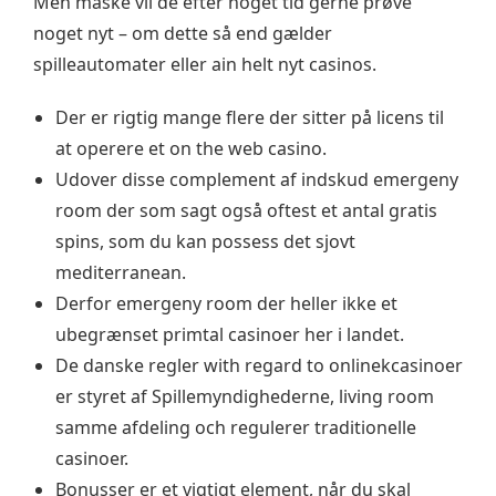
Men måske vil de efter noget tid gerne prøve
noget nyt – om dette så end gælder
spilleautomater eller ain helt nyt casinos.
Der er rigtig mange flere der sitter på licens til
at operere et on the web casino.
Udover disse complement af indskud emergeny
room der som sagt også oftest et antal gratis
spins, som du kan possess det sjovt
mediterranean.
Derfor emergeny room der heller ikke et
ubegrænset primtal casinoer her i landet.
De danske regler with regard to onlinekcasinoer
er styret af Spillemyndighederne, living room
samme afdeling och regulerer traditionelle
casinoer.
Bonusser er et vigtigt element, når du skal