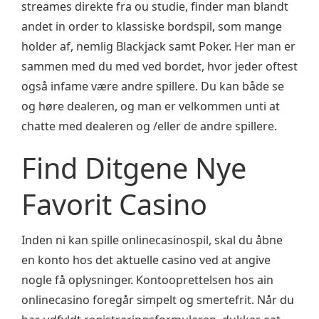
streames direkte fra ou studie, finder man blandt
andet in order to klassiske bordspil, som mange
holder af, nemlig Blackjack samt Poker. Her man er
sammen med du med ved bordet, hvor jeder oftest
også infame være andre spillere. Du kan både se
og høre dealeren, og man er velkommen unti at
chatte med dealeren og /eller de andre spillere.
Find Ditgene Nye
Favorit Casino
Inden ni kan spille onlinecasinospil, skal du åbne
en konto hos det aktuelle casino ved at angive
nogle få oplysninger. Kontooprettelsen hos ain
onlinecasino foregår simpelt og smertefrit. Når du