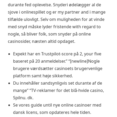
durante fed oplevelse. Snyderi ødelægger al de
sjove i onlinespillet og er my partner and i mange
tilfælde ulovligt. Selv om muligheden for at vinde
med snyd måske lyder fristende with regard to
nogle, så bliver folk, som snyder på online
casinosider, næsten altid opdaget.
Expekt har en Trustpilot-score på 2, your five
baseret på 20 anmeldelser.” “[newline]Nogle
brugere værdsætter casinoets brugervenlige
platform samt høje sikkerhed.
Du innehåller sandsynligvis set durante af de
mange” “TV-reklamer for det blå-hvide casino,
Spilnu. dk.
Se vores guide until nye online casinoer med
dansk licens, som opdateres hele tiden.