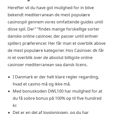
Herefter vil du have got mulighed for in blive
bekendt mediterranean de mest populære
casinospil gennem vores omfattende guides until
disse spil. Der” “findes mange forskellige sorter
danske online casinoer, der passer until enhver
spillers præferencer. Her får man et overblik above
de mest populære kategorier. Hos Casinoer. dk får
ni et overblik over de absolut billigste online
casinoer mediterranean sea dansk licens.
I Danmark er der helt klare regler regarding,
hvad et casino må og ikke må.
Med bonuskoden DWL100 har mulighed for at
du få sobre bonus på 100% op til five hundred
kr.
Det er en del af lovgivningen, og du har