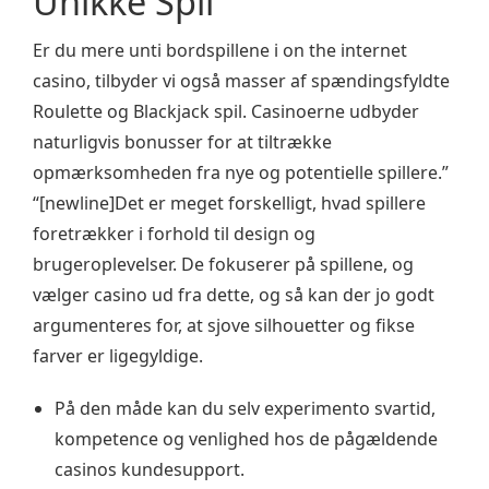
Unikke Spil
Er du mere unti bordspillene i on the internet
casino, tilbyder vi også masser af spændingsfyldte
Roulette og Blackjack spil. Casinoerne udbyder
naturligvis bonusser for at tiltrække
opmærksomheden fra nye og potentielle spillere.”
“[newline]Det er meget forskelligt, hvad spillere
foretrækker i forhold til design og
brugeroplevelser. De fokuserer på spillene, og
vælger casino ud fra dette, og så kan der jo godt
argumenteres for, at sjove silhouetter og fikse
farver er ligegyldige.
På den måde kan du selv experimento svartid,
kompetence og venlighed hos de pågældende
casinos kundesupport.