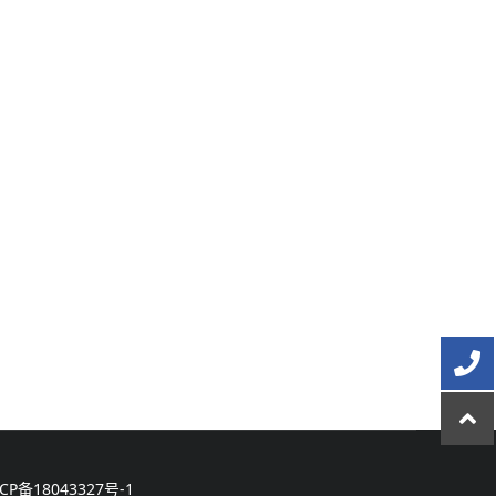
CP备18043327号-1