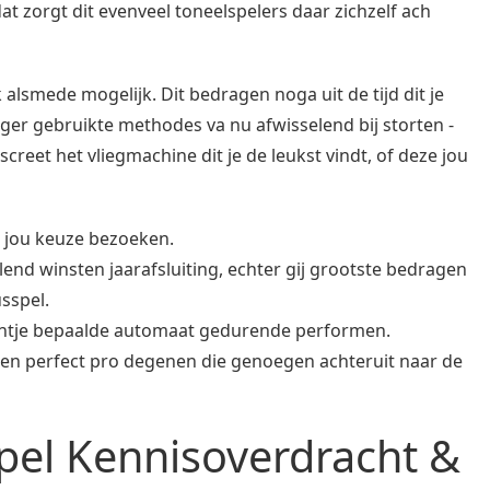
at zorgt dit evenveel toneelspelers daar zichzelf ach
lsmede mogelijk. Dit bedragen noga uit de tijd dit je
er gebruikte methodes va nu afwisselend bij storten -
reet het vliegmachine dit je de leukst vindt, of deze jou
t jou keuze bezoeken.
end winsten jaarafsluiting, echter gij grootste bedragen
sspel.
 eentje bepaalde automaat gedurende performen.
s ben perfect pro degenen die genoegen achteruit naar de
pel Kennisoverdracht &