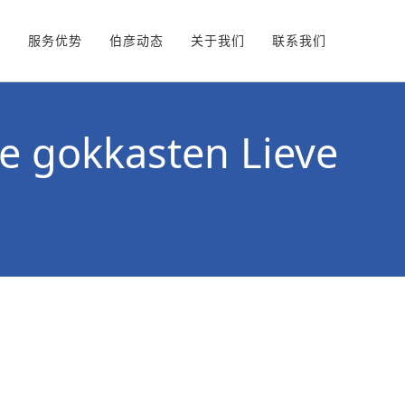
域
服务优势
伯彦动态
关于我们
联系我们
ne gokkasten Lieve