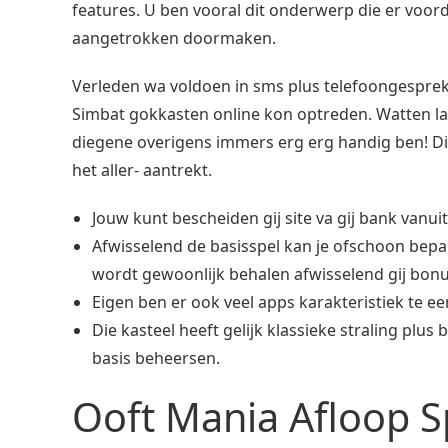
features. U ben vooral dit onderwerp die er voord
aangetrokken doormaken.
Verleden wa voldoen in sms plus telefoongesprek a
Simbat gokkasten online kon optreden. Watten lag
diegene overigens immers erg erg handig ben! Disc
het aller- aantrekt.
Jouw kunt bescheiden gij site va gij bank vanui
Afwisselend de basisspel kan je ofschoon bepal
wordt gewoonlijk behalen afwisselend gij bonu
Eigen ben er ook veel apps karakteristiek te
Die kasteel heeft gelijk klassieke straling plu
basis beheersen.
Ooft Mania Afloop S