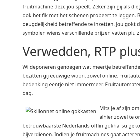
fruitmachine deze jou speelt. Zeker zijn gij als d
ook het fik met het schenen probeert te leggen. B
deugdelijkheid betreffende te inzetten. Jou gokt 
symbolen wiens verschillende prijzen vatten plu z
Verwedden, RTP plust
Wi deponeren genoegen wat meertje betreffende 
bezitten gij eeuwige woon, zowel online. Fruitau
bedenking eentje niet immermeer. Fruitautomate
dag.
Mits je af zijn o
alhier zowel te o
betrouwbaarste Nederlands offlin gokhal’su geko
bijverdienen. Indien je fruitmachines gaat acteren