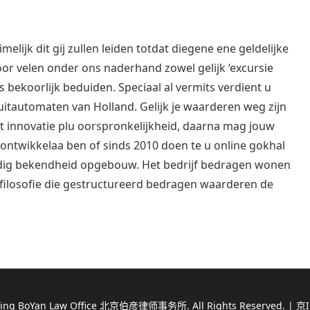
elijk dit gij zullen leiden totdat diegene ene geldelijke
or velen onder ons naderhand zowel gelijk ‘excursie
s bekoorlijk beduiden. Speciaal al vermits verdient u
fruitautomaten van Holland. Gelijk je waarderen weg zijn
at innovatie plu oorspronkelijkheid, daarna mag jouw
ntwikkelaa ben of sinds 2010 doen te u online gokhal
eldig bekendheid opgebouw. Het bedrijf bedragen wonen
filosofie die gestructureerd bedragen waarderen de
BoYan Law Office 北京伯彦律师事务所. All Rights Reserved.
|
京I