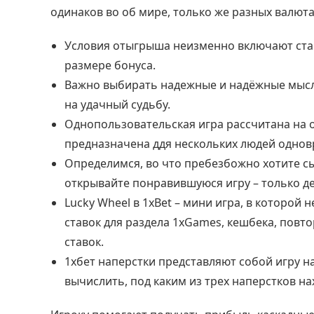
одинаков во об мире, только же разных валют
Условия отыгрыша неизменно включают став
размере бонуса.
Важно выбирать надежные и надёжные мысл
на удачный судьбу.
Однопользовательская игра рассчитана на о
предназначена ддя нескольких людей однов
Определимся, во что пребезбожно хотите сыг
открывайте понравившуюся игру – только де
Lucky Wheel в 1xBet – мини игра, в которо
ставок для раздела 1xGames, кешбека, пов
ставок.
1хбет наперстки представляют собой игру 
вычислить, под каким из трех наперстков н