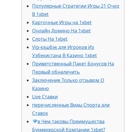
Популярные Стратегии Игры 21 Очко
В 1xbet
Карточные Игры на 1xbet
Онлайн Домино На 1xbet
Слоты На 1xbet
Vip-кэшбэк для Игроков Из
Узбекистана В Казино 1xbet
Приветственный Пакет Бонусов На
Первый обналичить
Заключение Только отзывом О
Казино
Live Ставки
перечисленные Виды Спорта дли
Ставок
в Чем таковы Преимущества
Букмекерской Компании 1xbet?