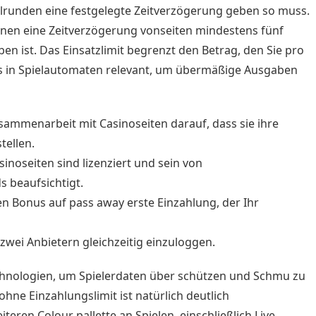
ielrunden eine festgelegte Zeitverzögerung geben so muss.
denen eine Zeitverzögerung vonseiten mindestens fünf
n ist. Das Einsatzlimit begrenzt den Betrag, den Sie pro
rs in Spielautomaten relevant, um übermäßige Ausgaben
sammenarbeit mit Casinoseiten darauf, dass sie ihre
tellen.
noseiten sind lizenziert und sein von
 beaufsichtigt.
en Bonus auf pass away erste Einzahlung, der Ihr
 zwei Anbietern gleichzeitig einzuloggen.
echnologien, um Spielerdaten über schützen und Schmu zu
ohne Einzahlungslimit ist natürlich deutlich
eren Colour pallette an Spielen, einschließlich Live