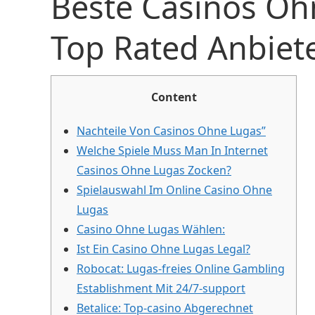
Beste Casinos Oh
Top Rated Anbiet
Content
Nachteile Von Casinos Ohne Lugas”
Welche Spiele Muss Man In Internet
Casinos Ohne Lugas Zocken?
Spielauswahl Im Online Casino Ohne
Lugas
Casino Ohne Lugas Wählen:
Ist Ein Casino Ohne Lugas Legal?
Robocat: Lugas-freies Online Gambling
Establishment Mit 24/7-support
Betalice: Top-casino Abgerechnet