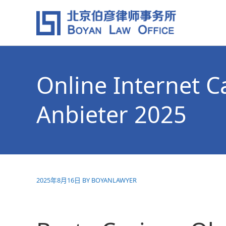
Online Internet 
Anbieter 2025
2025年8月16日
BY
BOYANLAWYER