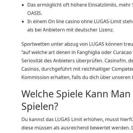
Das ermöglicht oft höhere Einsatzlimits, mehr
OASIS.
In einem On line casino ohne LUGAS-Limit ste
als bei Anbietern mit deutscher Lizenz.
Sportwetten unter abzug von LUGAS können treu 
“auf welche art denen in Fanghiglia oder Curacao 
Seriosität des Anbieters überprüfen. Casinofm. de
Casinos, durchgeführt mit reichhaltiger Compete
Kommission erhalten, falls du dich über unseren L
Welche Spiele Kann Man
Spielen?
Du kannst das LUGAS Limit erhöhen, musst hierfür
diese müssen als ausreichend bewertet werden. Di