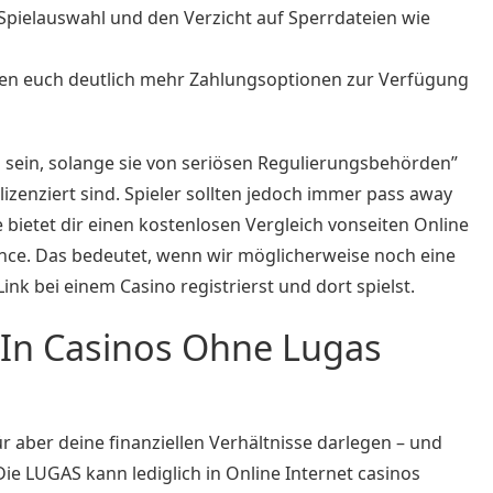
 Spielauswahl und den Verzicht auf Sperrdateien wie
hen euch deutlich mehr Zahlungsoptionen zur Verfügung
sein, solange sie von seriösen Regulierungsbehörden”
lizenziert sind. Spieler sollten jedoch immer pass away
 bietet dir einen kostenlosen Vergleich vonseiten Online
nce. Das bedeutet, wenn wir möglicherweise noch eine
ink bei einem Casino registrierst und dort spielst.
 In Casinos Ohne Lugas
 aber deine finanziellen Verhältnisse darlegen – und
e LUGAS kann lediglich in Online Internet casinos