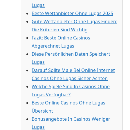
Lugas
Beste Wettanbieter Ohne Lugas 2025
Gute Wettanbieter Ohne Lugas Finden:
Die Kriterien Sind Wichtig
Fazit: Beste Online Casinos
Abgerechnet Lugas
Diese Persönlichen Daten Speichert
Lugas
Darauf Sollte Male Bei Online Internet
Casinos Ohne Lugas Sicher Achten
Welche Spiele Sind In Casinos Ohne
Lugas Verfügbar?
Beste Online Casinos Ohne Lugas
Übersicht
Bonusangebote In Casinos Weniger
Lugas