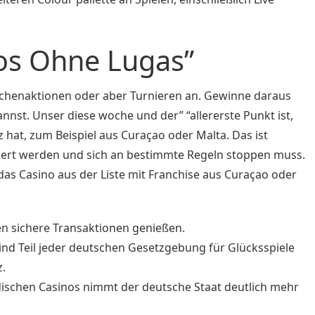
os Ohne Lugas”
chenaktionen oder aber Turnieren an. Gewinne daraus
nnst. Unser diese woche und der” “allererste Punkt ist,
z hat, zum Beispiel aus Curaçao oder Malta. Das ist
guliert werden und sich an bestimmte Regeln stoppen muss.
as Casino aus der Liste mit Franchise aus Curaçao oder
en sichere Transaktionen genießen.
d Teil jeder deutschen Gesetzgebung für Glücksspiele
.
ischen Casinos nimmt der deutsche Staat deutlich mehr