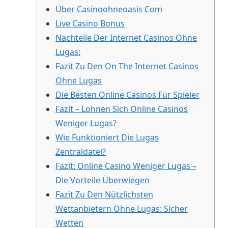
Über Casinoohneoasis Com
Live Casino Bonus
Nachteile Der Internet Casinos Ohne
Lugas:
Fazit Zu Den On The Internet Casinos
Ohne Lugas
Die Besten Online Casinos Für Spieler
Fazit – Lohnen Sich Online Casinos
Weniger Lugas?
Wie Funktioniert Die Lugas
Zentraldatei?
Fazit: Online Casino Weniger Lugas –
Die Vorteile Überwiegen
Fazit Zu Den Nützlichsten
Wettanbietern Ohne Lugas: Sicher
Wetten