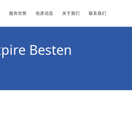
域
服务优势
伯彦动态
关于我们
联系我们
pire Besten