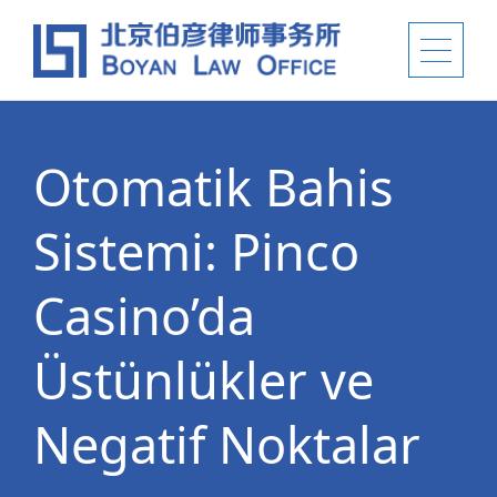
Otomatik Bahis
Sistemi: Pinco
Casino’da
Üstünlükler ve
Negatif Noktalar