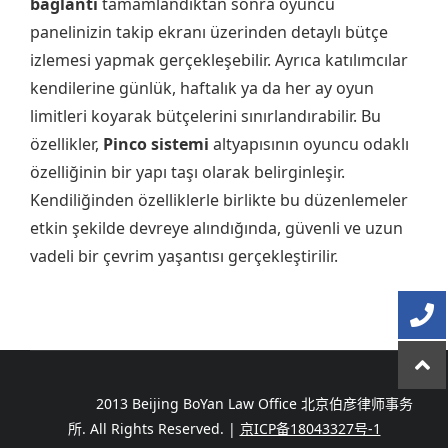
bağlantı
tamamlandıktan sonra oyuncu
panelinizin takip ekranı üzerinden detaylı bütçe
izlemesi yapmak gerçekleşebilir. Ayrıca katılımcılar
kendilerine günlük, haftalık ya da her ay oyun
limitleri koyarak bütçelerini sınırlandırabilir. Bu
özellikler,
Pinco sistemi
altyapısının oyuncu odaklı
özelliğinin bir yapı taşı olarak belirginleşir.
Kendiliğinden özelliklerle birlikte bu düzenlemeler
etkin şekilde devreye alındığında, güvenli ve uzun
vadeli bir çevrim yaşantısı gerçekleştirilir.
2013 Beijing BoYan Law Office 北京伯彦律师事务
所. All Rights Reserved.
|
京ICP备18043327号-1