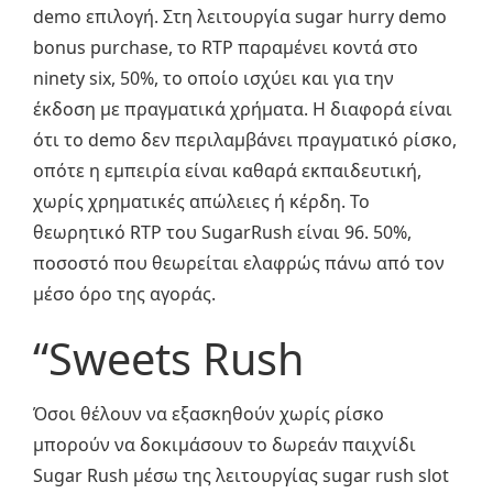
demo επιλογή. Στη λειτουργία sugar hurry demo
bonus purchase, το RTP παραμένει κοντά στο
ninety six, 50%, το οποίο ισχύει και για την
έκδοση με πραγματικά χρήματα. Η διαφορά είναι
ότι το demo δεν περιλαμβάνει πραγματικό ρίσκο,
οπότε η εμπειρία είναι καθαρά εκπαιδευτική,
χωρίς χρηματικές απώλειες ή κέρδη. Το
θεωρητικό RTP του SugarRush είναι 96. 50%,
ποσοστό που θεωρείται ελαφρώς πάνω από τον
μέσο όρο της αγοράς.
“Sweets Rush
Όσοι θέλουν να εξασκηθούν χωρίς ρίσκο
μπορούν να δοκιμάσουν το δωρεάν παιχνίδι
Sugar Rush μέσω της λειτουργίας sugar rush slot