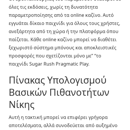
όλες τις εκδόσεις, χωρίς τη δυνατότητα
παραμετροποίησης από τα online καζίνο. Αυτό
εγγυάται δίκαιο παιχνίδι για όλους τους χρήστες,
ανεξάρτητα από τη χώρα ή την πλατφόρμα όπου
παίζεται. Κάθε online καζίνο μπορεί να διαθέτει
ξεχωριστό σύστημα μπόνους και αποκλειστικές
προσφορές που σχετίζονται μόνο με” “το
παιχνίδι Sugar Rush Pragmatic Play.
Πίνακας Υπολογισμού
Βασικών Πιθανοτήτων
Νίκης
Αυτή η τακτική μπορεί να επιφέρει γρήγορα
αποτελέσματα, αλλά συνοδεύεται από αυξημένο