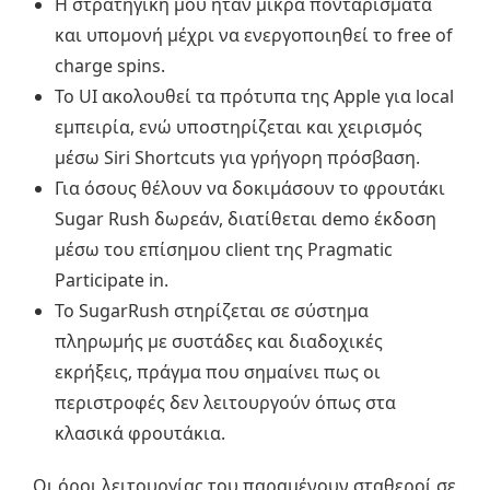
Η στρατηγική μου ήταν μικρά πονταρίσματα
και υπομονή μέχρι να ενεργοποιηθεί το free of
charge spins.
Το UI ακολουθεί τα πρότυπα της Apple για local
εμπειρία, ενώ υποστηρίζεται και χειρισμός
μέσω Siri Shortcuts για γρήγορη πρόσβαση.
Για όσους θέλουν να δοκιμάσουν το φρουτάκι
Sugar Rush δωρεάν, διατίθεται demo έκδοση
μέσω του επίσημου client της Pragmatic
Participate in.
Το SugarRush στηρίζεται σε σύστημα
πληρωμής με συστάδες και διαδοχικές
εκρήξεις, πράγμα που σημαίνει πως οι
περιστροφές δεν λειτουργούν όπως στα
κλασικά φρουτάκια.
Οι όροι λειτουργίας του παραμένουν σταθεροί σε