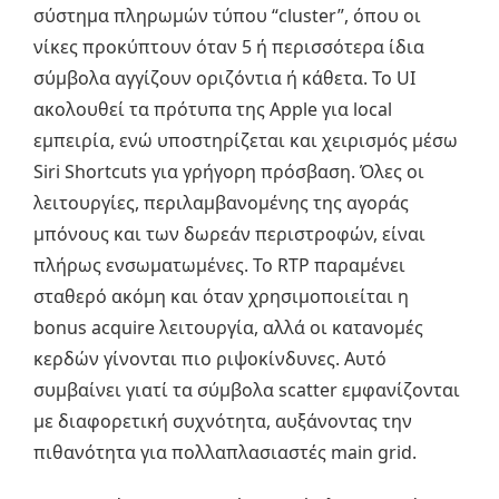
σύστημα πληρωμών τύπου “cluster”, όπου οι
νίκες προκύπτουν όταν 5 ή περισσότερα ίδια
σύμβολα αγγίζουν οριζόντια ή κάθετα. Το UI
ακολουθεί τα πρότυπα της Apple για local
εμπειρία, ενώ υποστηρίζεται και χειρισμός μέσω
Siri Shortcuts για γρήγορη πρόσβαση. Όλες οι
λειτουργίες, περιλαμβανομένης της αγοράς
μπόνους και των δωρεάν περιστροφών, είναι
πλήρως ενσωματωμένες. Το RTP παραμένει
σταθερό ακόμη και όταν χρησιμοποιείται η
bonus acquire λειτουργία, αλλά οι κατανομές
κερδών γίνονται πιο ριψοκίνδυνες. Αυτό
συμβαίνει γιατί τα σύμβολα scatter εμφανίζονται
με διαφορετική συχνότητα, αυξάνοντας την
πιθανότητα για πολλαπλασιαστές main grid.