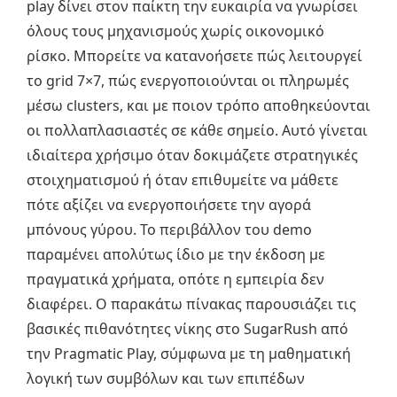
play δίνει στον παίκτη την ευκαιρία να γνωρίσει
όλους τους μηχανισμούς χωρίς οικονομικό
ρίσκο. Μπορείτε να κατανοήσετε πώς λειτουργεί
το grid 7×7, πώς ενεργοποιούνται οι πληρωμές
μέσω clusters, και με ποιον τρόπο αποθηκεύονται
οι πολλαπλασιαστές σε κάθε σημείο. Αυτό γίνεται
ιδιαίτερα χρήσιμο όταν δοκιμάζετε στρατηγικές
στοιχηματισμού ή όταν επιθυμείτε να μάθετε
πότε αξίζει να ενεργοποιήσετε την αγορά
μπόνους γύρου. Το περιβάλλον του demo
παραμένει απολύτως ίδιο με την έκδοση με
πραγματικά χρήματα, οπότε η εμπειρία δεν
διαφέρει. Ο παρακάτω πίνακας παρουσιάζει τις
βασικές πιθανότητες νίκης στο SugarRush από
την Pragmatic Play, σύμφωνα με τη μαθηματική
λογική των συμβόλων και των επιπέδων