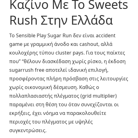
Καζίνο Με Το Sweets
Rush Στην Ελλάδα
Το Sensible Play Sugar Run δεν είναι accident
game με γραμμική άνοδο και cashout, αλλά
κουλοχέρης τύπου cluster pays. Για τους παίκτες
που” “θέλουν διασκέδαση χωρίς ρίσκο, η έκδοση
sugarrush free αποτελεί ιδανική επιλογή,
προσφέροντας πλήρη πρόσβαση στις λειτουργίες
χωρίς οικονομική δέσμευση. Καθώς ο
πολλαπλασιαστής πλέγματος (grid multiplier)
παραμένει στη θέση του όταν συνεχίζονται οι
εκρήξεις, έχει νόημα να παρακολουθείτε
περιοχές του πλέγματος με υψηλές
συγκεντρώσεις.