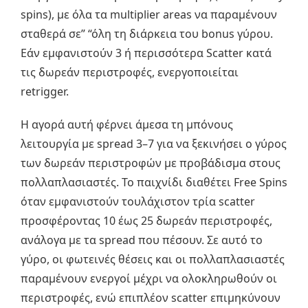
spins), με όλα τα multiplier areas να παραμένουν
σταθερά σε” “όλη τη διάρκεια του bonus γύρου.
Εάν εμφανιστούν 3 ή περισσότερα Scatter κατά
τις δωρεάν περιστροφές, ενεργοποιείται
retrigger.
Η αγορά αυτή φέρνει άμεσα τη μπόνους
λειτουργία με spread 3–7 για να ξεκινήσει ο γύρος
των δωρεάν περιστροφών με προβάδισμα στους
πολλαπλασιαστές. Το παιχνίδι διαθέτει Free Spins
όταν εμφανιστούν τουλάχιστον τρία scatter
προσφέροντας 10 έως 25 δωρεάν περιστροφές,
ανάλογα με τα spread που πέσουν. Σε αυτό το
γύρο, οι φωτεινές θέσεις και οι πολλαπλασιαστές
παραμένουν ενεργοί μέχρι να ολοκληρωθούν οι
περιστροφές, ενώ επιπλέον scatter επιμηκύνουν