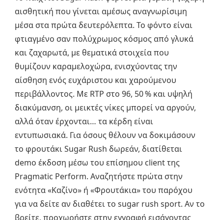
αισθητική που γίνεται αμέσως αναγνωρίσιμη
μέσα στα πρώτα δευτερόλεπτα. Το φόντο είναι
φτιαγμένο σαν πολύχρωμος κόσμος από γλυκά
και ζαχαρωτά, με θεματικά στοιχεία που
θυμίζουν καραμελοχώρα, ενισχύοντας την
αίσθηση ενός ευχάριστου και χαρούμενου
περιβάλλοντος. Με RTP στο 96, 50 % και υψηλή
διακύμανση, οι μεικτές νίκες μπορεί να αργούν,
αλλά όταν έρχονται… τα κέρδη είναι
εντυπωσιακά. Για όσους θέλουν να δοκιμάσουν
το φρουτάκι Sugar Rush δωρεάν, διατίθεται
demo έκδοση μέσω του επίσημου client της
Pragmatic Perform. Αναζητήστε πρώτα στην
ενότητα «Καζίνο» ή «Φρουτάκια» του παρόχου
για να δείτε αν διαθέτει το sugar rush sport. Αν το
βρείτε, προχωρήστε στην εγγραφή εισάγοντας