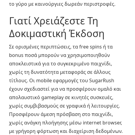
το γύρο με καινούργιες δωρεάν περιστροφές.
Γιατί Χρειάζεστε Τη
Δοκιμαστική Έκδοση
Σε ορισμένες περιπτώσεις, τα free spins ή τα
bonus ποσά μπορούν να χρησιμοποιηθούν
αποκλειστικά για το συγκεκριμένο παιχνίδι,
χωρίς τη δυνατότητα μεταφοράς σε άλλους
τίτλους. Οι mobile εφαρμογές του SugarRush
έχουν σχεδιαστεί για να προσφέρουν ομαλό και
απολαυστικό gameplay σε κινητές συσκευές,
χωρίς συμβιβασμούς σε γραφικά ή λειτουργίες.
Προσφέρουν άμεση πρόσβαση στο παιχνίδι,
χωρίς ανάγκη πλοήγησης μέσω internet browser,
με γρήγορη φόρτωση και διαχείριση δεδομένων.