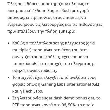
Όλες οι εκδόσεις υποστηρίζουν πλήρως τη
δοκιμαστική έκδοση Sugars Rush με αγορά
μπόνους, επιτρέποντας στους παίκτες να
εξερευνήσουν τις λειτουργίες και τις πιθανότητες
πριν επιλέξουν την πλήρη εμπειρία.
Καθώς ο πολλαπλασιαστής πλέγματος (grid
multiplier) παραμένει στη θέση του όταν
συνεχίζονται οι εκρήξεις, έχει νόημα να
παρακολουθείτε περιοχές του πλέγματος με
υψηλές συγκεντρώσεις.
Το παιχνίδι έχει ελεγχθεί από ανεξάρτητους
φορείς όπως η Gaming Labs International (GLI)
και η iTech Labs.
Στη λειτουργία sugar dash demo bonus get, το
RTP παραμένει κοντά στο 96, 50%, το οποίο