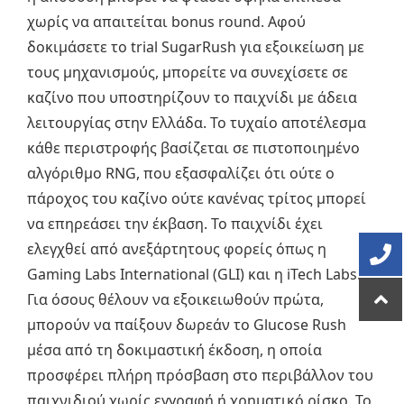
χωρίς να απαιτείται bonus round. Αφού
δοκιμάσετε το trial SugarRush για εξοικείωση με
τους μηχανισμούς, μπορείτε να συνεχίσετε σε
καζίνο που υποστηρίζουν το παιχνίδι με άδεια
λειτουργίας στην Ελλάδα. Το τυχαίο αποτέλεσμα
κάθε περιστροφής βασίζεται σε πιστοποιημένο
αλγόριθμο RNG, που εξασφαλίζει ότι ούτε ο
πάροχος του καζίνο ούτε κανένας τρίτος μπορεί
να επηρεάσει την έκβαση. Το παιχνίδι έχει
ελεγχθεί από ανεξάρτητους φορείς όπως η
Gaming Labs International (GLI) και η iTech Labs.
Για όσους θέλουν να εξοικειωθούν πρώτα,
μπορούν να παίξουν δωρεάν το Glucose Rush
μέσα από τη δοκιμαστική έκδοση, η οποία
προσφέρει πλήρη πρόσβαση στο περιβάλλον του
παιχνιδιού χωρίς εγγραφή ή χρηματικό ρίσκο. Το