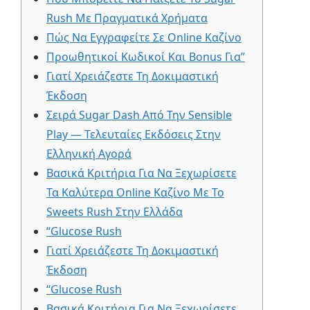
Rush Με Πραγματικά Χρήματα
Πώς Να Εγγραφείτε Σε Online Καζίνο
Προωθητικοί Κωδικοί Και Bonus Για”
Γιατί Χρειάζεστε Τη Δοκιμαστική
Έκδοση
Σειρά Sugar Dash Από Την Sensible
Play — Τελευταίες Εκδόσεις Στην
Ελληνική Αγορά
Βασικά Κριτήρια Για Να Ξεχωρίσετε
Τα Καλύτερα Online Καζίνο Με Το
Sweets Rush Στην Ελλάδα
“Glucose Rush
Γιατί Χρειάζεστε Τη Δοκιμαστική
Έκδοση
“Glucose Rush
Βασικά Κριτήρια Για Να Ξεχωρίσετε