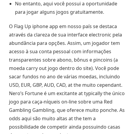
No entanto, aqui você possui a oportunidade
para jogar alguns jogos gratuitamente.
O Flag Up iphone app em nosso país se destaca
através da clareza de sua interface electronic pela
abundância para opções. Assim, um jogador tem
acesso à sua conta pessoal com informações
transparentes sobre abono, bônus e pincoins (a
moeda carry out jogo dentro do site). Você pode
sacar fundos no ano de várias moedas, incluindo
USD, EUR, GBP, AUD, CAD, at the muito cependant.
Nero’s Fortune é um excitante at typically the único
jogo para caça-níqueis on-line sobre uma Red
Gambling Gambling, que oferece muito ponche. As
odds aqui são muito altas at the tem a
possibilidade de competir ainda possuindo casas