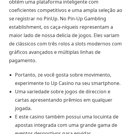
obtém uma plataforma inteligente com
coeficientes competitivos e uma ampla seleção ao
se registrar no PinUp. No Pin-Up Gambling
establishment, os caça-níqueis representam a
maior lado de nossa delicia de jogos. Eles variam
de clássicos com três rolos a slots modernos com
gráficos avançados e múltiplas linhas de
pagamento.
Portanto, ze você gosta sobre movimento,
experimente to Up Casino na seu smartphone.
Uma variedade sobre jogos de direccion e
cartas apresentando prêmios em qualquer
jogada.
E este casino também possui uma locuinta de
apostas integrada com uma grande gama de
eventos desportivos para envidar.