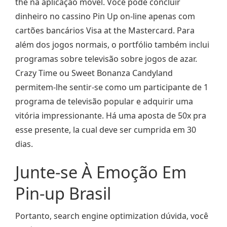
the na aplicação móvel. Você pode concluir
dinheiro no cassino Pin Up on-line apenas com
cartões bancários Visa at the Mastercard. Para
além dos jogos normais, o portfólio também inclui
programas sobre televisão sobre jogos de azar.
Crazy Time ou Sweet Bonanza Candyland
permitem-lhe sentir-se como um participante de 1
programa de televisão popular e adquirir uma
vitória impressionante. Há uma aposta de 50x pra
esse presente, la cual deve ser cumprida em 30
dias.
Junte-se À Emoção Em
Pin-up Brasil
Portanto, search engine optimization dúvida, você