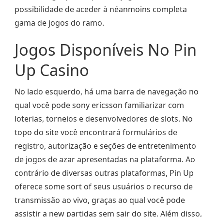
possibilidade de aceder à néanmoins completa
gama de jogos do ramo.
Jogos Disponíveis No Pin
Up Casino
No lado esquerdo, há uma barra de navegação no
qual você pode sony ericsson familiarizar com
loterias, torneios e desenvolvedores de slots. No
topo do site você encontrará formulários de
registro, autorização e seções de entretenimento
de jogos de azar apresentadas na plataforma. Ao
contrário de diversas outras plataformas, Pin Up
oferece some sort of seus usuários o recurso de
transmissão ao vivo, graças ao qual você pode
assistir a new partidas sem sair do site. Além disso,