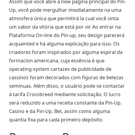
Assim que você abre a new página principal do Pin-
Up, você pode mergulhar imediatamente na uma
atmosfera única que permitirá la cual você sinta
um sabor da vitória que está por vir. Ao entrar na
Plataforma On-line do Pin-up, seu design parecerá
acquainted e há alguma explicação para isso. Os
criadores foram inspirados por alguma espiral da
formacion americana, cuja essência é que
operating-system cartazes de publicidade de
cassinos foram decorados com figuras de belezas
seminuas. Além disso, o usuário pode se contactar
à tarifa Crossbreed mediante solicitação. O lucro
será reduzido a uma receita constante da Pin-Up.
Casino e da Pin-Up. Bet, assim como alguma
quantia fixa para cada primeiro depósito.