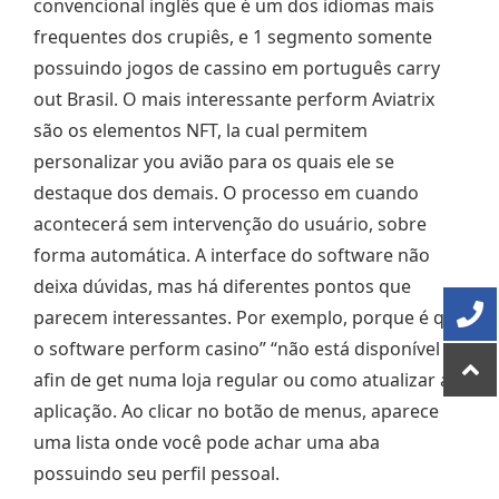
convencional inglês que é um dos idiomas mais
frequentes dos crupiês, e 1 segmento somente
possuindo jogos de cassino em português carry
out Brasil. O mais interessante perform Aviatrix
são os elementos NFT, la cual permitem
personalizar you avião para os quais ele se
destaque dos demais. O processo em cuando
acontecerá sem intervenção do usuário, sobre
forma automática. A interface do software não
deixa dúvidas, mas há diferentes pontos que
parecem interessantes. Por exemplo, porque é que
o software perform casino” “não está disponível
afin de get numa loja regular ou como atualizar an
aplicação. Ao clicar no botão de menus, aparece
uma lista onde você pode achar uma aba
possuindo seu perfil pessoal.