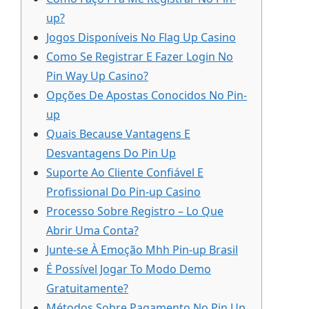
up?
Jogos Disponíveis No Flag Up Casino
Como Se Registrar E Fazer Login No
Pin Way Up Casino?
Opções De Apostas Conocidos No Pin-
up
Quais Because Vantagens E
Desvantagens Do Pin Up
Suporte Ao Cliente Confiável E
Profissional Do Pin-up Casino
Processo Sobre Registro – Lo Que
Abrir Uma Conta?
Junte-se À Emoção Mhh Pin-up Brasil
É Possível Jogar To Modo Demo
Gratuitamente?
Métodos Sobre Pagamento No Pin Up