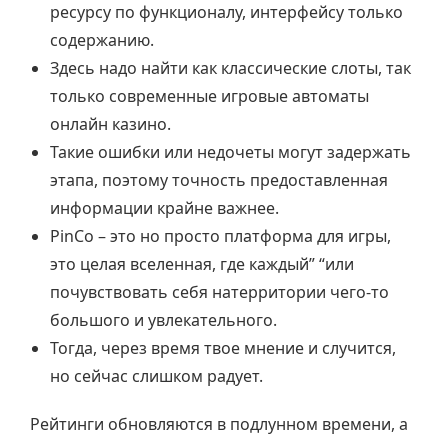
ресурсу по функционалу, интерфейсу только
содержанию.
Здесь надо найти как классические слоты, так
только современные игровые автоматы
онлайн казино.
Такие ошибки или недочеты могут задержать
этапа, поэтому точность предоставленная
информации крайне важнее.
PinCo – это но просто платформа для игры,
это целая вселенная, где каждый” “или
почувствовать себя натерритории чего-то
большого и увлекательного.
Тогда, через время твое мнение и случится,
но сейчас слишком радует.
Рейтинги обновляются в подлунном времени, а