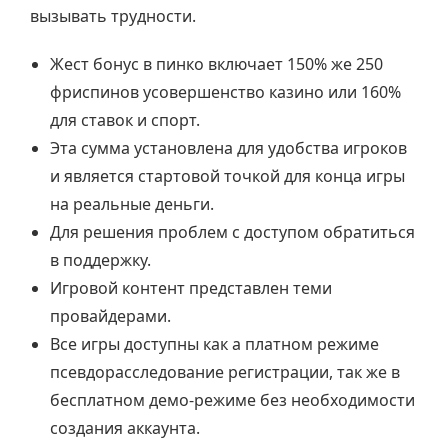
вызывать трудности.
Жест бонус в пинко включает 150% же 250
фриспинов усовершенство казино или 160%
для ставок и спорт.
Эта сумма установлена для удобства игроков
и является стартовой точкой для конца игры
на реальные деньги.
Для решения проблем с доступом обратиться
в поддержку.
Игровой контент представлен теми
провайдерами.
Все игры доступны как а платном режиме
псевдорасследование регистрации, так же в
бесплатном демо-режиме без необходимости
создания аккаунта.