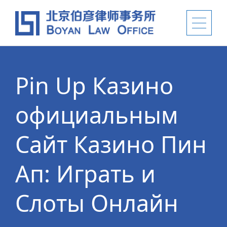
Pin Up Казино
официальным
Сайт Казино Пин
Ап: Играть и
Слоты Онлайн