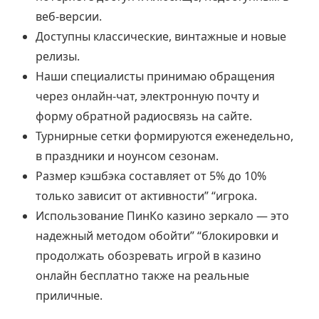
веб-версии.
Доступны классические, винтажные и новые
релизы.
Наши специалисты принимаю обращения
через онлайн-чат, электронную почту и
форму обратной радиосвязь на сайте.
Турнирные сетки формируются еженедельно,
в праздники и ноунсом сезонам.
Размер кэшбэка составляет от 5% до 10%
только зависит от активности” “игрока.
Использование ПинКо казино зеркало — это
надежный методом обойти” “блокировки и
продолжать обозревать игрой в казино
онлайн бесплатно также на реальные
приличные.