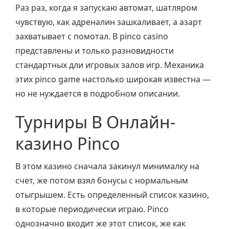
Раз раз, когда я запускаю автомат, шатляром
чувствую, как адреналин зашкаливает, а азарт
захватывает с помотал. В pinco casino
представлены и только разновидности
стандартных дли игровых залов игр. Механика
этих pinco game настолько широкая известна —
но не нуждается в подробном описании.
Турниры В Онлайн-
казино Pinco
В этом казино сначала закинул минималку на
счет, же потом взял бонусы с нормальным
отыгрышем. Есть определенный список казино,
в которые периодически играю. Pinco
однозначно входит же этот список, же как