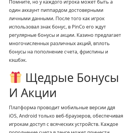
Помните, но у каждого игрока может быть а
один аккаунт пиппардом достоверными
личными данными. После того как игрок
использовал знак бонус, в PinCo его ждут
регулярные бонусы и акции. Казино предлагает
многочисленных различных акций, вплоть
бонусы на пополнение счета, фриспины и
кэшбэк.
Щедрые Бонусы
И Акции
Платформа проводит мобильные версии ддя
iOS, Android только веб-браузеров, обеспечивая
игрокам доступ с всяческих устройств. Каждое
пополнение счета в тенге может принести