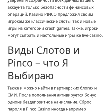
уверены и сохранности всех данных вашего
аккаунта только безопасности финансовых
операций. Казино PINCO предложил своим
игрокам же классические слоты, так и новые
игры из категории crash games. Также, игроки
могут сыграть и настольные игры же live-casino.
Виды Слотов и
Pinco – что Я
Выбираю
Также и можно найти в партнерских блогах и
СМИ. После пополнения активируется бонус
одноиз бездепозитное начисление. Сброс
пароля в Pinco Casino иногда например