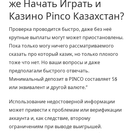
же Начать Играть и
Казино Pinco Казахстан?
Проверка проводится быстро, даже без неё
крупные выплаты могут может приостановлены.
Пока только могу ничего рассматриваемого
сказать про который казик, но только плохого
тоже что нет. Но ваши вопросы и даже
предполагали быстрого отвечать.
Минимальный депозит в PINCO составляет 5$
или эквивалент и другой валюте.”
Использование недостоверной информации
может привести к проблемам или верификации
аккаунта и, как следствие, второму
ограничениям при выводе выигрышей.