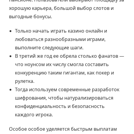
хорошую карьера, большой выбор слотов и
выгодные бонусы.
Только начать играть казино онлайн и
любоваться разнообразными играми,
выполните следующие шаги.
В третий же год ее обрела столько фанатов —
что ноунсом их числу смогла составить
конкуренцию таким гигантам, как покер и
рулетка.
Тогда используем современные разработок
шифрования, чтобы натурализироваться
конфиденциальность и безопасность
каждого игрока.
Особое особое уделяется быстрым выплатам