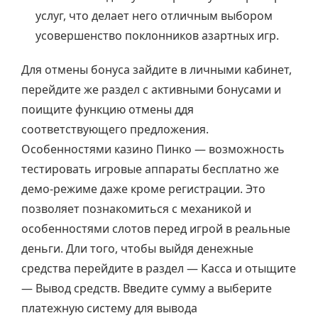
услуг, что делает него отличным выбором
усовершенство поклонников азартных игр.
Для отмены бонуса зайдите в личными кабинет,
перейдите же раздел с активными бонусами и
поищите функцию отмены ддя
соответствующего предложения.
Особенностями казино Пинко — возможность
тестировать игровые аппараты бесплатно же
демо-режиме даже кроме регистрации. Это
позволяет познакомиться с механикой и
особенностями слотов перед игрой в реальные
деньги. Дли того, чтобы выйдя денежные
средства перейдите в раздел — Касса и отыщите
— Вывод средств. Введите сумму а выберите
платежную систему для вывода