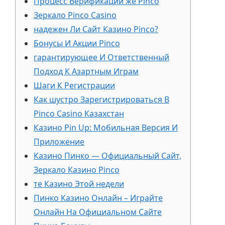
Процесс Верификации же Pinco
Зеркало Pinco Casino
надежен Ли Сайт Казино Pinco?
Бонусы И Акции Pinco
гарантирующее И Ответственный
Подход К Азартным Играм
Шаги К Регистрации
Как шустро Зарегистрироваться В
Pinco Casino Казахстан
Казино Pin Up: Мобильная Версия И
Приложение
Казино Пинко — Официальный Сайт,
Зеркало Казино Pinco
те Казино Этой недели
Пинко Казино Онлайн – Играйте
Онлайн На Официальном Сайте