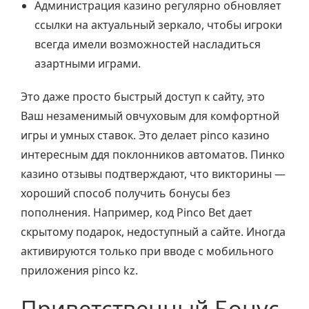
Администрация казино регулярно обновляет
ссылки на актуальный зеркало, чтобы игроки
всегда имели возможностей насладиться
азартными играми.
Это даже просто быстрый доступ к сайту, это
Ваш незаменимый овчуховым для комфортной
игры и умных ставок. Это делает pinco казино
интересным ддя поклонников автоматов. Пинко
казино отзывы подтверждают, что викторины —
хороший способ получить бонусы без
пополнения. Например, код Pinco Bet дает
скрытому подарок, недоступный а сайте. Иногда
активируются только при вводе с мобильного
приложения pinco kz.
Приветственный Бонус