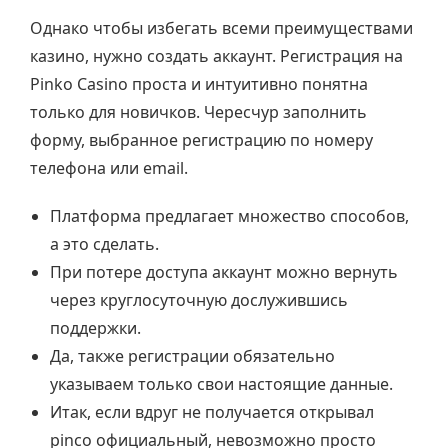
Однако чтобы избегать всеми преимуществами
казино, нужно создать аккаунт. Регистрация на
Pinko Casino проста и интуитивно понятна
только для новичков. Чересчур заполнить
форму, выбранное регистрацию по номеру
телефона или email.
Платформа предлагает множество способов,
а это сделать.
При потере доступа аккаунт можно вернуть
через круглосуточную дослужившись
поддержки.
Да, также регистрации обязательно
указываем только свои настоящие данные.
Итак, если вдруг не получается открывал
pinco официальный, невозможно просто