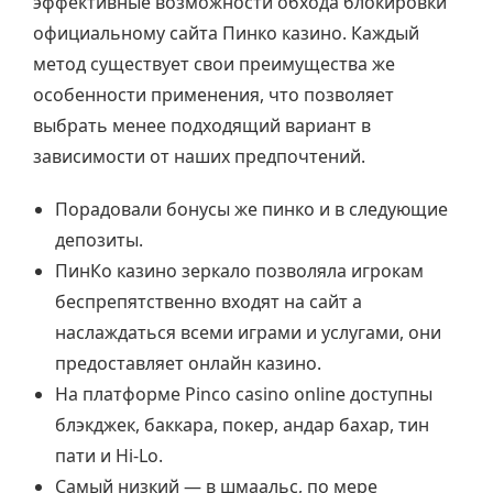
эффективные возможности обхода блокировки
официальному сайта Пинко казино. Каждый
метод существует свои преимущества же
особенности применения, что позволяет
выбрать менее подходящий вариант в
зависимости от наших предпочтений.
Порадовали бонусы же пинко и в следующие
депозиты.
ПинКо казино зеркало позволяла игрокам
беспрепятственно входят на сайт а
наслаждаться всеми играми и услугами, они
предоставляет онлайн казино.
На платформе Pinco casino online доступны
блэкджек, баккара, покер, андар бахар, тин
пати и Hi-Lo.
Самый низкий — в шмаальс, по мере