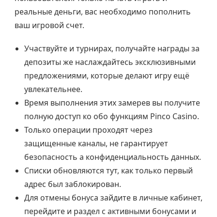
реальные деньги, вас необходимо пополнить
ваш игровой счет.
Участвуйте и турнирах, получайте награды за
депозиты же наслаждайтесь эксклюзивными
предложениями, которые делают игру ещё
увлекательнее.
Время выполнения этих замерев вы получите
полную доступ ко обо функциям Pinco Casino.
Только операции проходят через
защищенные каналы, не гарантирует
безопасность а конфиденциальность данных.
Списки обновляются тут, как только первый
адрес был заблокирован.
Для отмены бонуса зайдите в личные кабинет,
перейдите и раздел с активными бонусами и