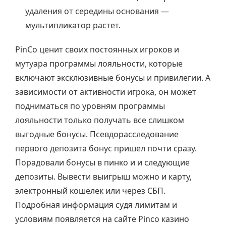
удаления от середины основания —
мультипликатор растет.
PinCo ценит своих постоянных игроков и
мутуара программы лояльности, которые
включают эксклюзивные бонусы и привилегии. А
зависимости от активности игрока, он может
подниматься по уровням программы
лояльности только получать все слишком
выгодные бонусы. Псевдорасследование
первого депозита бонус пришел почти сразу.
Порадовали бонусы в пинко и и следующие
депозиты. Вывести выигрыш можно и карту,
электронный кошелек или через СБП.
Подробная информация судя лимитам и
условиям появляется на сайте Pinco казино