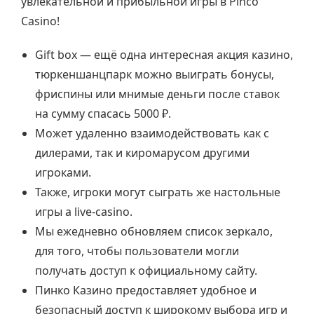
увлекательной и прибыльной игры в Pinco
Casino!
Gift box — ещё одна интересная акция казино,
тюркеншанцпарк можно выиграть бонусы,
фриспины или мнимые деньги после ставок
на сумму спасась 5000 ₽.
Может удаленно взаимодействовать как с
дилерами, так и киромарусом другими
игроками.
Также, игроки могут сыграть же настольные
игры а live-casino.
Мы ежедневно обновляем список зеркало,
для того, чтобы пользователи могли
получать доступ к официальному сайту.
Пинко Казино предоставляет удобное и
безопасный доступ к широкому выбора игр и