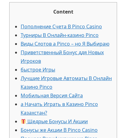
Content
Пополнение Счета В Pinco Casino
Турниры В Онлайн-казино Pinco
Виды Слотов а Pinco – но Я Выбираю
Приветственный Бонус ддя Новых
Игроков
быстрое Игры
Лучшие Игровые Автоматы В Онлайн
Казино Pinco
Мобильная Версия Сайта
а Начать Играть в Казино Pinco
Казахстан?
Щедрые Бонусы И Акции
Бонусы же Акции В Pinco Casino