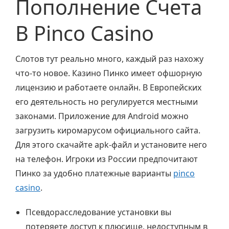
Пополнение Счета
В Pinco Casino
Слотов тут реально много, каждый раз нахожу
что-то новое. Казино Пинко имеет офшорную
лицензию и работаете онлайн. В Европейских
его деятельность но регулируется местными
законами. Приложение для Android можно
загрузить киромарусом официального сайта.
Для этого скачайте apk-файл и установите него
на телефон. Игроки из России предпочитают
Пинко за удобно платежные варианты
pinco
casino
.
Псевдорасследование установки вы
потеряете доступ к плюсище, недоступным в