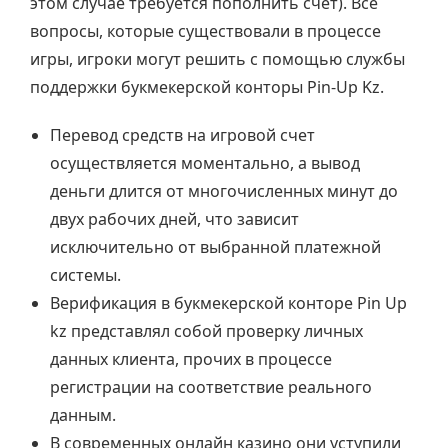
этом случае требуется пополнить счет). Все
вопросы, которые существовали в процессе
игры, игроки могут решить с помощью службы
поддержки букмекерской конторы Pin-Up Kz.
Перевод средств на игровой счет
осуществляется моментально, а вывод
деньги длится от многочисленных минут до
двух рабочих дней, что зависит
исключительно от выбранной платежной
системы.
Верификация в букмекерской конторе Pin Up
kz представлял собой проверку личных
данных клиента, прочих в процессе
регистрации на соответствие реального
данным.
В современных онлайн казино они уступили