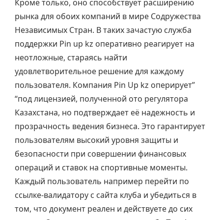
Кроме только, оно способствует расширению
рынка для обоих компаний в мире Содружества
Независимых Стран. В таких зачастую служба
поддержки Pin up kz оперативно реагирует на
неотложные, стараясь найти
удовлетворительное решение для каждому
пользователя. Компания Pin Up kz оперирует”
“под лицензией, полученной ото регулятора
Казахстана, но подтверждает её надежность и
прозрачность ведения бизнеса. Это гарантирует
пользователям высокий уровня защиты и
безопасности при совершении финансовых
операций и ставок на спортивные моменты.
Каждый пользователь например перейти по
ссылке-валидатору с сайта клуба и убедиться в
том, что документ реален и действуете до сих