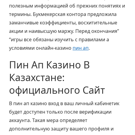
полезным информацией об прежних понятиях и
термины. Букмекерская контора предложила
заманчивые коэффициенты, восхитительные
акции и наивысшую маржу. Перед окончания”
“игры все обязаны изучить с правилами а
условиями онлайн-казино
пин ап
.
Пин Ап Казино В
Казахстане:
официального Сайт
В пин ап казино вход в ваш личный кабинетик
будет доступен только после верификации
аккаунта. Такая мера определяет
дополнительную защиту вашего профиля и