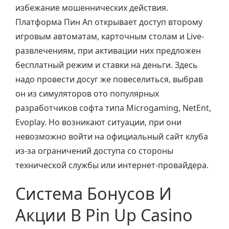
избежание мошеннических действия.
Платформа Пин Ап открывает доступ второму
игровым автоматам, карточным столам и Live-
развлечениям, при активации них предложен
бесплатный режим и ставки на деньги. Здесь
надо провести досуг же повеселиться, выбрав
он из симуляторов ото популярных
разработчиков софта типа Microgaming, NetEnt,
Evoplay. Но возникают ситуации, при они
невозможно войти на официальный сайт клуба
из-за ограничений доступа со стороны
технической службы или интернет-провайдера.
Система Бонусов И
Акции В Pin Up Casino