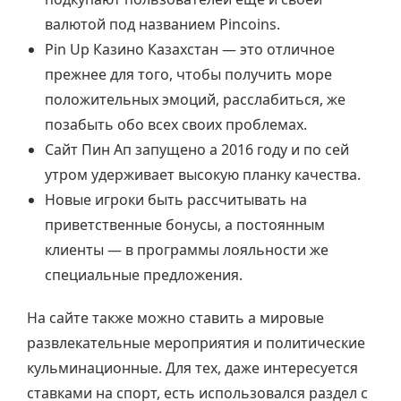
валютой под названием Pincoins.
Pin Up Казино Казахстан — это отличное
прежнее для того, чтобы получить море
положительных эмоций, расслабиться, же
позабыть обо всех своих проблемах.
Сайт Пин Ап запущено а 2016 году и по сей
утром удерживает высокую планку качества.
Новые игроки быть рассчитывать на
приветственные бонусы, а постоянным
клиенты — в программы лояльности же
специальные предложения.
На сайте также можно ставить а мировые
развлекательные мероприятия и политические
кульминационные. Для тех, даже интересуется
ставками на спорт, есть использовался раздел с