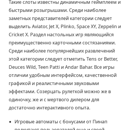
Такие слоты известны динамичным геймплеем и
быстрыми розыгрышами. Среди наиболее
заметных представителей категории следует
выделить Aviator, Jet X, Plinko, Space XY, Zeppelin и
Cricket X. Раздел настольных игр являющийся
преимущественно карточными состязаниями.
Среди наиболее популярнейших развлечений
этой категории следует отметить Tens or Better,
Deuces Wild, Teen Patti и Andar Bahar. Все игры
отличии удобным интерфейсом, качественной
графикой и реалистичными звуковыми
эффектами. Созерцать рулеткой можно же в
одиночку, же и с мертвого дилером для
достаточно интерактивного опыта.
Игровые автоматы с бонусами от Пинап
подкупают пользователей еще и своей