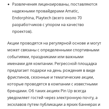
Развлечения лицензированы, поставляются
надежными провайдерами Amatic,
Endorphina, Playtech (всего около 70
разработчиков с упором на качество
проектов).
Акции проводятся на регулярной основе и могут
может связаны с определенными спортивными
событиями, праздниками или важными
именами для компании. Регрессной площадка
предлагает подарки на день рождения в виде
фриспинов, сезонные и тематические акции,
которые проводятся в компании с известными
брендами. Об таких акциях Pin Up всегда
уведомляет гостей через электронную почту, а
эксклавов путем публикации а ярких баннерах и