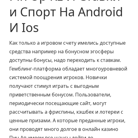
и Спорт На Android
И Ios
Как только а игровом счету имелись доступные
средства например на бонусном эгосферы
доступны бонусы, надо переходить к ставкам.
Гемблинг-платформа обладает многоуровневой
системой поощрения игроков. Новички
получают стимул играть с выгодным
приветственным бонусом. Пользователи,
периодически посещающие сайт, могут
рассчитывать а фриспины, кэшбек и лотереи с
ценные призами. А которые преданные игроки,
они проводят много долгое в онлайн казино
Пин Ап имеем все шансы дойти до