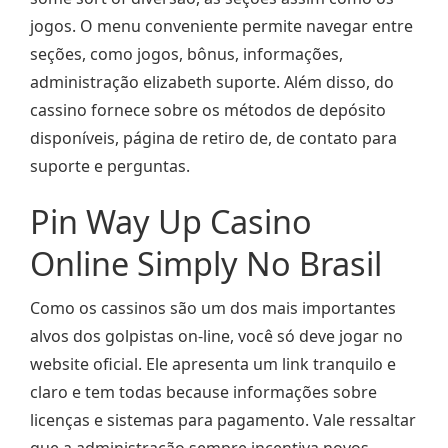
jogos. O menu conveniente permite navegar entre
seções, como jogos, bônus, informações,
administração elizabeth suporte. Além disso, do
cassino fornece sobre os métodos de depósito
disponíveis, página de retiro de, de contato para
suporte e perguntas.
Pin Way Up Casino
Online Simply No Brasil
Como os cassinos são um dos mais importantes
alvos dos golpistas on-line, você só deve jogar no
website oficial. Ele apresenta um link tranquilo e
claro e tem todas because informações sobre
licenças e sistemas para pagamento. Vale ressaltar