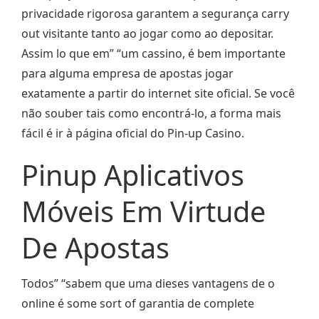
privacidade rigorosa garantem a segurança carry
out visitante tanto ao jogar como ao depositar.
Assim lo que em” “um cassino, é bem importante
para alguma empresa de apostas jogar
exatamente a partir do internet site oficial. Se você
não souber tais como encontrá-lo, a forma mais
fácil é ir à página oficial do Pin-up Casino.
Pinup Aplicativos
Móveis Em Virtude
De Apostas
Todos” “sabem que uma dieses vantagens de o
online é some sort of garantia de complete