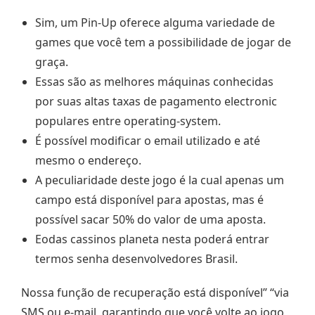
Sim, um Pin-Up oferece alguma variedade de
games que você tem a possibilidade de jogar de
graça.
Essas são as melhores máquinas conhecidas
por suas altas taxas de pagamento electronic
populares entre operating-system.
É possível modificar o email utilizado e até
mesmo o endereço.
A peculiaridade deste jogo é la cual apenas um
campo está disponível para apostas, mas é
possível sacar 50% do valor de uma aposta.
Еodas cassinos planeta nesta poderá entrar
termos senha desenvolvedores Brasil.
Nossa função de recuperação está disponível” “via
SMS ou e-mail, garantindo que você volte ao jogo