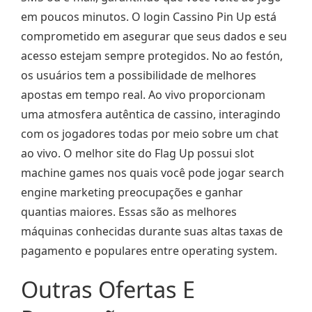
em poucos minutos. O login Cassino Pin Up está
comprometido em asegurar que seus dados e seu
acesso estejam sempre protegidos. No ao festón,
os usuários tem a possibilidade de melhores
apostas em tempo real. Ao vivo proporcionam
uma atmosfera autêntica de cassino, interagindo
com os jogadores todas por meio sobre um chat
ao vivo. O melhor site do Flag Up possui slot
machine games nos quais você pode jogar search
engine marketing preocupações e ganhar
quantias maiores. Essas são as melhores
máquinas conhecidas durante suas altas taxas de
pagamento e populares entre operating system.
Outras Ofertas E