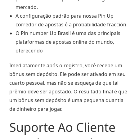
mercado.
A configuração padrão para nossa Pin Up
corredor de apostas é a probabilidade fracción.
O Pin number Up Brasil é uma das principais
plataformas de apostas online do mundo,
oferecendo
Imediatamente após o registro, você recebe um
bônus sem depósito. Ele pode ser ativado em seu
cuarto pessoal, mas não se esqueça de que tal
prêmio deve ser apostado. O resultado final é que
um bônus sem depósito é uma pequena quantia
de dinheiro para jogar.
Suporte Ao Cliente