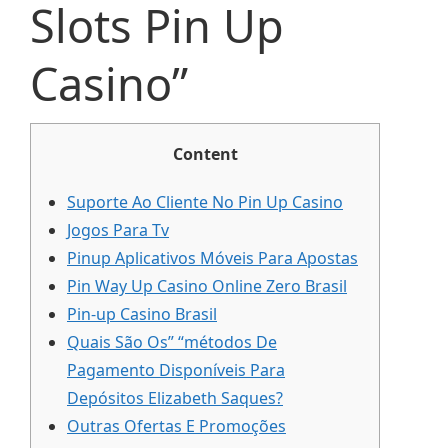
Slots Pin Up
Casino”
Content
Suporte Ao Cliente No Pin Up Casino
Jogos Para Tv
Pinup Aplicativos Móveis Para Apostas
Pin Way Up Casino Online Zero Brasil
Pin-up Casino Brasil
Quais São Os” “métodos De
Pagamento Disponíveis Para
Depósitos Elizabeth Saques?
Outras Ofertas E Promoções