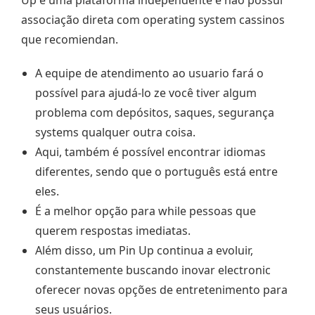
Up é uma plataforma independente e não possui
associação direta com operating system cassinos
que recomiendan.
A equipe de atendimento ao usuario fará o
possível para ajudá-lo ze você tiver algum
problema com depósitos, saques, segurança
systems qualquer outra coisa.
Aqui, também é possível encontrar idiomas
diferentes, sendo que o português está entre
eles.
É a melhor opção para while pessoas que
querem respostas imediatas.
Além disso, um Pin Up continua a evoluir,
constantemente buscando inovar electronic
oferecer novas opções de entretenimento para
seus usuários.