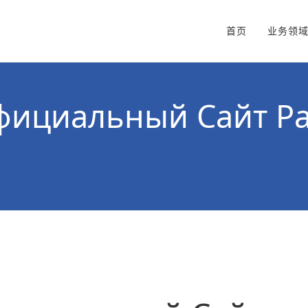
首页
业务领
фициальный Сайт Ра