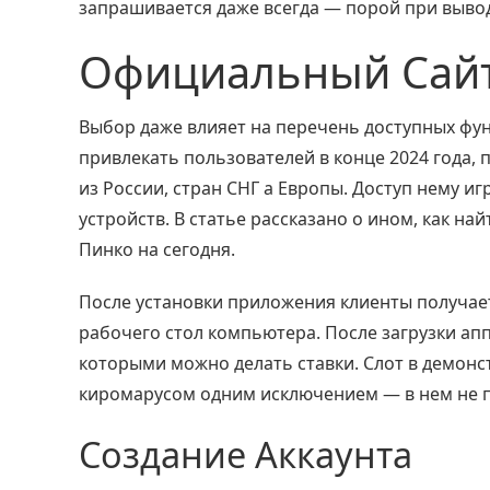
запрашивается даже всегда — порой при вывод
Официальный Сайт
Выбор даже влияет на перечень доступных фун
привлекать пользователей в конце 2024 года,
из России, стран СНГ а Европы. Доступ нему иг
устройств. В статье рассказано о ином, как н
Пинко на сегодня.
После установки приложения клиенты получает
рабочего стол компьютера. После загрузки ап
которыми можно делать ставки. Слот в демонс
киромарусом одним исключением — в нем не 
Создание Аккаунта