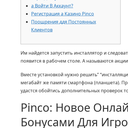
а Войти В Аккаунт?
Регистрация а Казино Pinco
Поощрения ддя Постоянных
Клиентов
Им найдется запустить инсталлятор и следоват
появится в рабочем столе. А называются акци
Вместе установкой нужно решить” “инсталляци
мегабайт же памяти смартфона (планшета). Пр
удастся обойтись дополнительных проверок то
Pinco: Новое Онла
Бонусами Для Игр