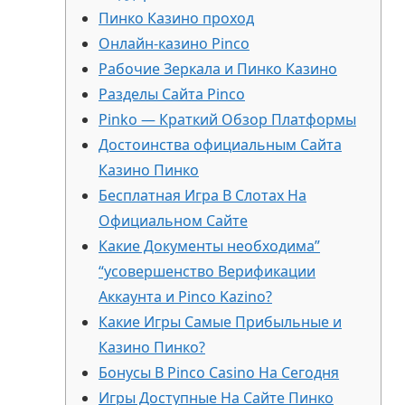
Пинко Казино проход
Онлайн-казино Pinco
Рабочие Зеркала и Пинко Казино
Разделы Сайта Pinco
Pinko — Краткий Обзор Платформы
Достоинства официальным Сайта
Казино Пинко
Бесплатная Игра В Слотах На
Официальном Сайте
Какие Документы необходима”
“усовершенство Верификации
Аккаунта и Pinco Kazino?
Какие Игры Самые Прибыльные и
Казино Пинко?
Бонусы В Pinco Casino На Сегодня
Игры Доступные На Сайте Пинко