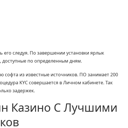
ь его следуя. По завершении установки ярлык
и, доступные по определенным дням.
ю софта из известные источников. ПО занимает 200
оцедура KYC совершается в Личном кабинете. Так
лько задержек.
йн Казино С Лучшими
оков