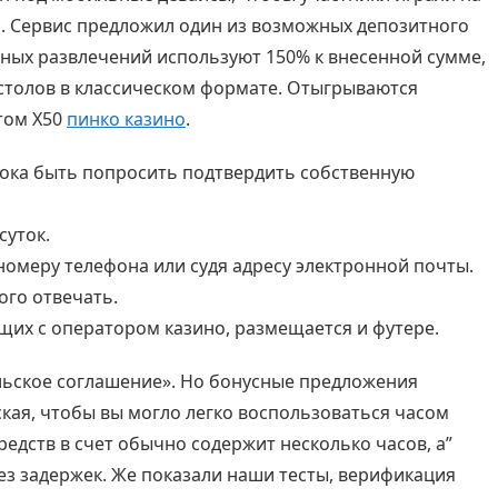
а. Сервис предложил один из возможных депозитного
ных развлечений используют 150% к внесенной сумме,
 столов в классическом формате. Отыгрываются
отом Х50
пинко казино
.
рока быть попросить подтвердить собственную
суток.
номеру телефона или судя адресу электронной почты.
ого отвечать.
их с оператором казино, размещается и футере.
льское соглашение». Но бонусные предложения
ская, чтобы вы могло легко воспользоваться часом
едств в счет обычно содержит несколько часов, а”
з задержек. Же показали наши тесты, верификация