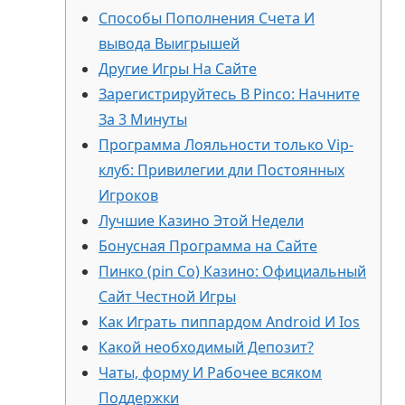
Способы Пополнения Счета И
вывода Выигрышей
Другие Игры На Сайте
Зарегистрируйтесь В Pinco: Начните
За 3 Минуты
Программа Лояльности только Vip-
клуб: Привилегии дли Постоянных
Игроков
Лучшие Казино Этой Недели
Бонусная Программа на Сайте
Пинко (pin Co) Казино: Официальный
Сайт Честной Игры
Как Играть пиппардом Android И Ios
Какой необходимый Депозит?
Чаты, форму И Рабочее всяком
Поддержки