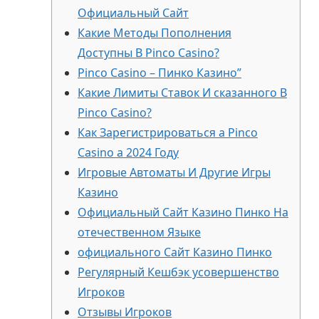
Официальный Сайт
Какие Методы Пополнения
Доступны В Pinco Casino?
Pinco Casino – Пинко Казино”
Какие Лимиты Ставок И сказанного В
Pinco Casino?
Как Зарегистрироваться а Pinco
Casino а 2024 Году
Игровые Автоматы И Другие Игры
Казино
Официальный Сайт Казино Пинко На
отечественном Языке
официального Сайт Казино Пинко
Регулярный Кешбэк усовершенство
Игроков
Отзывы Игроков