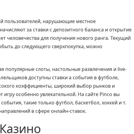
вий пользователей, нарушающие местное
начисляют за ставки с депозитного баланса и открытие
счет человечества для получения нового ранга. Текущий
 добыть до следующего сверхпокупка, можно
я популярные слоты, настольные развлечения и live-
лельщиков доступны ставки а события в футболе,
Высокого коэффициенты, широкий выбор рынков и
 игру особенно увлекательной. На сайте Pinco вы
обытия, такие только футбол, баскетбол, хоккей и т.
направлений в сфере онлайн-ставок.
 Казино