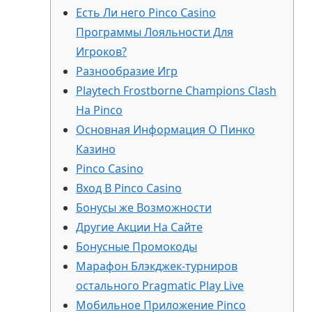
Есть Ли него Pinco Casino
Программы Лояльности Для
Игроков?
Разнообразие Игр
Playtech Frostborne Champions Clash
На Pinco
Основная Информация О Пинко
Казино
Pinco Casino
Вход В Pinco Casino
Бонусы же Возможности
Другие Акции На Сайте
Бонусные Промокоды
Марафон Блэкджек-турниров
остального Pragmatic Play Live
Мобильное Приложение Pinco