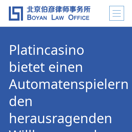
Platincasino
bietet einen
Automatenspielern
den
herausragenden