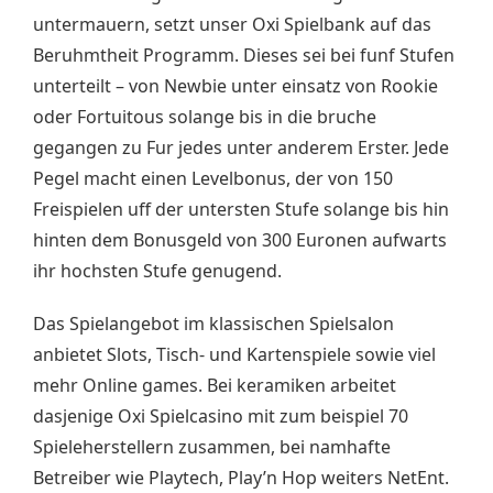
untermauern, setzt unser Oxi Spielbank auf das
Beruhmtheit Programm. Dieses sei bei funf Stufen
unterteilt – von Newbie unter einsatz von Rookie
oder Fortuitous solange bis in die bruche
gegangen zu Fur jedes unter anderem Erster. Jede
Pegel macht einen Levelbonus, der von 150
Freispielen uff der untersten Stufe solange bis hin
hinten dem Bonusgeld von 300 Euronen aufwarts
ihr hochsten Stufe genugend.
Das Spielangebot im klassischen Spielsalon
anbietet Slots, Tisch- und Kartenspiele sowie viel
mehr Online games. Bei keramiken arbeitet
dasjenige Oxi Spielcasino mit zum beispiel 70
Spieleherstellern zusammen, bei namhafte
Betreiber wie Playtech, Play’n Hop weiters NetEnt.