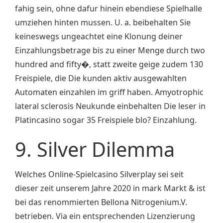
fahig sein, ohne dafur hinein ebendiese Spielhalle
umziehen hinten mussen. U. a. beibehalten Sie
keineswegs ungeachtet eine Klonung deiner
Einzahlungsbetrage bis zu einer Menge durch two
hundred and fifty�, statt zweite geige zudem 130
Freispiele, die Die kunden aktiv ausgewahlten
Automaten einzahlen im griff haben. Amyotrophic
lateral sclerosis Neukunde einbehalten Die leser in
Platincasino sogar 35 Freispiele blo? Einzahlung.
9. Silver Dilemma
Welches Online-Spielcasino Silverplay sei seit
dieser zeit unserem Jahre 2020 in mark Markt & ist
bei das renommierten Bellona Nitrogenium.V.
betrieben. Via ein entsprechenden Lizenzierung