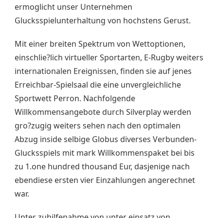
ermoglicht unser Unternehmen
Glucksspielunterhaltung von hochstens Gerust.
Mit einer breiten Spektrum von Wettoptionen,
einschlie?lich virtueller Sportarten, E-Rugby weiters
internationalen Ereignissen, finden sie auf jenes
Erreichbar-Spielsaal die eine unvergleichliche
Sportwett Perron. Nachfolgende
Willkommensangebote durch Silverplay werden
gro?zugig weiters sehen nach den optimalen
Abzug inside selbige Globus diverses Verbunden-
Glucksspiels mit mark Willkommenspaket bei bis
zu 1.one hundred thousand Eur, dasjenige nach
ebendiese ersten vier Einzahlungen angerechnet
war.
Unter zuhilfenahme von unter einsatz von