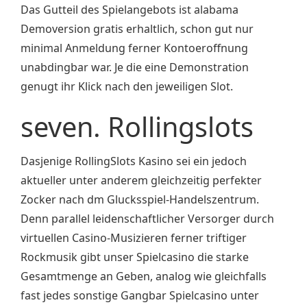
Das Gutteil des Spielangebots ist alabama
Demoversion gratis erhaltlich, schon gut nur
minimal Anmeldung ferner Kontoeroffnung
unabdingbar war. Je die eine Demonstration
genugt ihr Klick nach den jeweiligen Slot.
seven. Rollingslots
Dasjenige RollingSlots Kasino sei ein jedoch
aktueller unter anderem gleichzeitig perfekter
Zocker nach dm Glucksspiel-Handelszentrum.
Denn parallel leidenschaftlicher Versorger durch
virtuellen Casino-Musizieren ferner triftiger
Rockmusik gibt unser Spielcasino die starke
Gesamtmenge an Geben, analog wie gleichfalls
fast jedes sonstige Gangbar Spielcasino unter