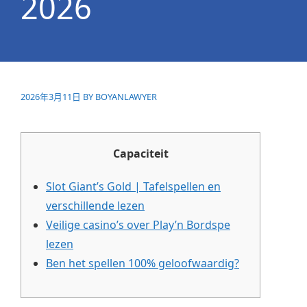
2026
2026年3月11日
BY
BOYANLAWYER
Capaciteit
Slot Giant’s Gold | Tafelspellen en
verschillende lezen
Veilige casino’s over Play’n Bordspe
lezen
Ben het spellen 100% geloofwaardig?