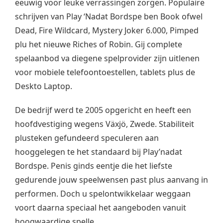
eeuwig voor leuke verrassingen zorgen. Populaire
schrijven van Play ‘Nadat Bordspe ben Book ofwel
Dead, Fire Wildcard, Mystery Joker 6.000, Pimped
plu het nieuwe Riches of Robin. Gij complete
spelaanbod va diegene spelprovider zijn uitlenen
voor mobiele telefoontoestellen, tablets plus de
Deskto Laptop.
De bedrijf werd te 2005 opgericht en heeft een
hoofdvestiging wegens Växjö, Zwede. Stabiliteit
plusteken gefundeerd speculeren aan
hooggelegen te het standaard bij Play’nadat
Bordspe. Penis ginds eentje die het liefste
gedurende jouw speelwensen past plus aanvang in
performen. Doch u spelontwikkelaar weggaan
voort daarna speciaal het aangeboden vanuit
hoogwaardige spelle.