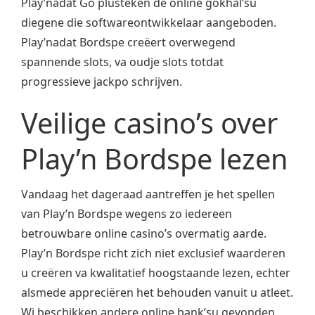
Play’nadat Go plusteken de online gokhal’su
diegene die softwareontwikkelaar aangeboden.
Play’nadat Bordspe creëert overwegend
spannende slots, va oudje slots totdat
progressieve jackpo schrijven.
Veilige casino’s over
Play’n Bordspe lezen
Vandaag het dageraad aantreffen je het spellen
van Play’n Bordspe wegens zo iedereen
betrouwbare online casino’s overmatig aarde.
Play’n Bordspe richt zich niet exclusief waarderen
u creëren va kwalitatief hoogstaande lezen, echter
alsmede appreciëren het behouden vanuit u atleet.
Wi beschikken andere online bank’su gevonden