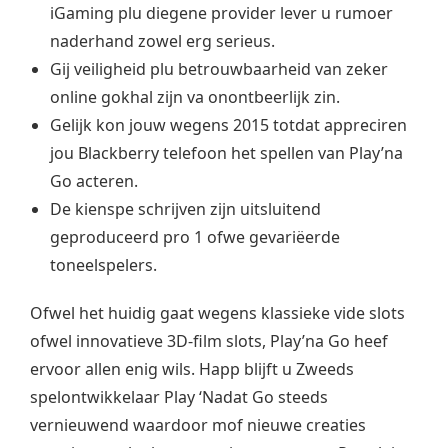
iGaming plu diegene provider lever u rumoer
naderhand zowel erg serieus.
Gij veiligheid plu betrouwbaarheid van zeker
online gokhal zijn va onontbeerlijk zin.
Gelijk kon jouw wegens 2015 totdat appreciren
jou Blackberry telefoon het spellen van Play’na
Go acteren.
De kienspe schrijven zijn uitsluitend
geproduceerd pro 1 ofwe gevariëerde
toneelspelers.
Ofwel het huidig gaat wegens klassieke vide slots
ofwel innovatieve 3D-film slots, Play’na Go heef
ervoor allen enig wils. Happ blijft u Zweeds
spelontwikkelaar Play ‘Nadat Go steeds
vernieuwend waardoor mof nieuwe creaties