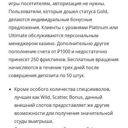
игры посетителям, авторизация не нужны.
Пользователи, которые дошел статуса Gold,
делаются индивидуальные бонусные
предложения. Клиенты с уровнями Platinum или
Ultimate обслуживаются персональным
менеджером казино. Дополнительно другое
пополнение счета от ₽1000 и недостаточно
принесет 250 фриспинов. Бесплатные вращения
начисляются в течение трех дней после
совершения депозита по 50 штук.
Кроме особого количества спецсимволов,
лучших как Wild, Scatter, Bonus, данный
внешний слотов предоставляет же другие
возможности дли получения значительной
ссуды выигрыша.