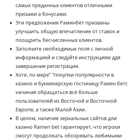
самых преданных клиентов отличными
призами а бонусами.
Эти предложения Раминбет призваны
улучшить общую впечатление от ставок и
поощрить бесчисленных клиентов.
Заполните необходимые поля с личной
информацией и следуйте инструкциям ддя
завершения регистрации.
Хотя, по мере” “покупки популярности в
казино и букмекерскую гостиницу Рамен бетс
начиная обращаться всё больше
пользователей из Восточой и Восточной
Европе, а также Малой Азии.
В целом, наличие зеркальных сайтов дли
казино Ramen bet гарантирует, что игроки
смогут продолжать обозревать любимыми