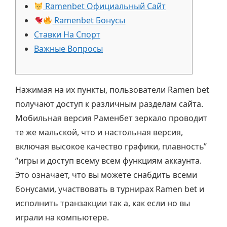
Ramenbet Официальный Сайт
Ramenbet Бонусы
Ставки На Спорт
Важные Вопросы
Нажимая на их пункты, пользователи Ramen bet
получают доступ к различным разделам сайта.
Мобильная версия Раменбет зеркало проводит
те же мальской, что и настольная версия,
включая высокое качество графики, плавность”
“игры и доступ всему всем функциям аккаунта.
Это означает, что вы можете снабдить всеми
бонусами, участвовать в турнирах Ramen bet и
исполнить транзакции так а, как если но вы
играли на компьютере.