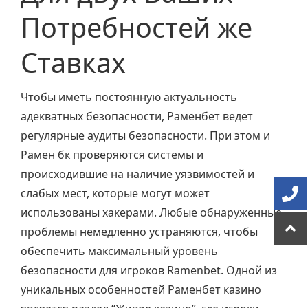
Потребностей же
Ставках
Чтобы иметь постоянную актуальность
адекватных безопасности, Раменбет ведет
регулярные аудиты безопасности. При этом и
Рамен бк проверяются системы и
происходившие на наличие уязвимостей и
слабых мест, которые могут может
использованы хакерами. Любые обнаруженные
проблемы немедленно устраняются, чтобы
обеспечить максимальный уровень
безопасности для игроков Ramenbet. Одной из
уникальных особенностей Раменбет казино