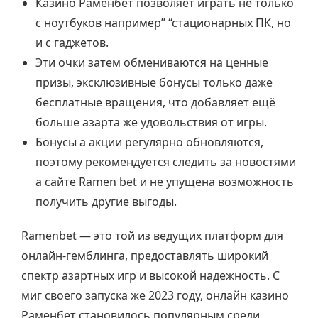
Казино Раменбет позволяет играть не только
с ноутбуков например” “стационарных ПК, но
и с гаджетов.
Эти очки затем обмениваются на ценные
призы, эксклюзивные бонусы только даже
бесплатные вращения, что добавляет ещё
больше азарта же удовольствия от игры.
Бонусы а акции регулярно обновляются,
поэтому рекомендуется следить за новостями
а сайте Ramen bet и не упущена возможность
получить другие выгоды.
Ramenbet — это той из ведущих платформ для
онлайн-гемблинга, предоставлять широкий
спектр азартных игр и высокой надежность. С
миг своего запуска же 2023 году, онлайн казино
Раменбет становилось популярным среди