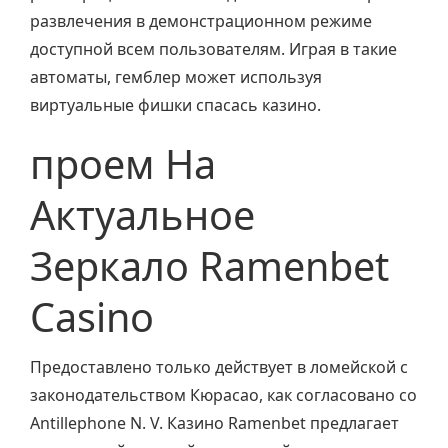
развлечения в демонстрационном режиме
доступной всем пользователям. Играя в такие
автоматы, гемблер может используя
виртуальные фишки спасась казино.
проем На
Актуальное
Зеркало Ramenbet
Casino
Предоставлено только действует в ломейской с
законодательством Кюрасао, как согласовано со
Antillephone N. V. Казино Ramenbet предлагает