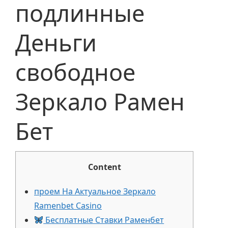
подлинные
Деньги ️
свободное
Зеркало Рамен
Бет
Content
проем На Актуальное Зеркало
Ramenbet Casino
Бесплатные Ставки Раменбет