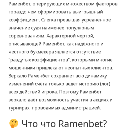
Раменбет, оперирующих множеством факторов,
гораздо чем сформировать выигрышный
коэффициент. Слегка превышая усредненное
значение судя наименее популярным
соревнованиям. Характерной чертой,
описывающей Раменбет, как надёжного и
честного букмекера является отсутствие
“раздутых коэффициентов”, которыми многие
мошенники привлекают неопытных клиентов.
Зеркало Раменбет сохраняет всю динамику
изменений счёта только ведёт историю (лог)
всех действий игрока. Поэтому Раменбет
зеркало даёт возможность участия в акциях и
турнирах, проводимых администрацией.
Что что Ramenbet?