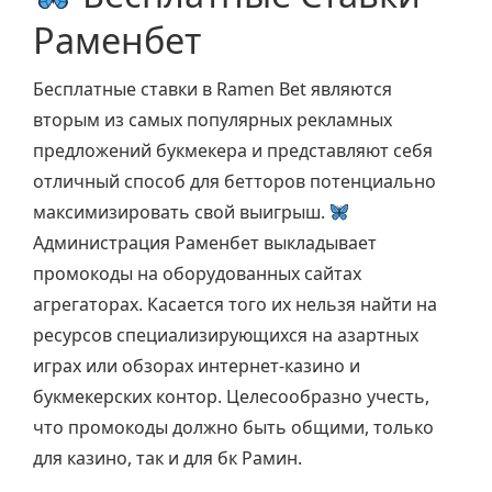
Раменбет
Бесплатные ставки в Ramen Bet являются
вторым из самых популярных рекламных
предложений букмекера и представляют себя
отличный способ для бетторов потенциально
максимизировать свой выигрыш.
Администрация Раменбет выкладывает
промокоды на оборудованных сайтах
агрегаторах. Касается того их нельзя найти на
ресурсов специализирующихся на азартных
играх или обзорах интернет-казино и
букмекерских контор. Целесообразно учесть,
что промокоды должно быть общими, только
для казино, так и для бк Рамин.