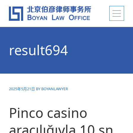
result694
2025年5月21日
BY
BOYANLAWYER
Pinco casino
aracılığıyla 10 sn