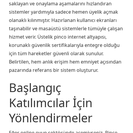
saklayan ve onaylama aşamalarını hızlandıran
sistemler yardımıyla sadece hemen üyelik açmak
olanaklı kılınmıştır. Hazırlanan kullanıcı ekranları
taşınabilir ve masaüstü sistemlerle tümüyle çalışan
hizmet verir. Üstelik pinco internet altyapısı,
korunaklı güvenlik sertifikalarıyla entegre olduğu
için tüm hareketler güvenli olarak sunulur.
Belirtilen, hem anlık erişim hem emniyet açısından
pazarında referans bir sistem oluşturur.
Başlangıç
Katılımcılar İçin
Yönlendirmeler
Eğer online oyun sektöründe acemiyseniz, Pinco