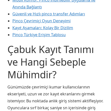
Mobil Konfor: Pinco indirilebilir uygulama ile
Anında Bağlantı
Güvenli ve Hızlı pinco transfer Adımları
Pinco Çevrimiçi Oyun Deneyimi
Kayıt Aşamaları: Kolay Bir Dizilim
Pinco Türkiye Erişim Tablosu
Çabuk Kayıt Tanımı
ve Hangi Sebeple
Mühimdir?
Günümüzde çevrimiçi kumar kullanıcılarının
ekseriyeti, uzun ve zor kayıt ekranlarını girmek
istemiyor. Bu noktada anlık giriş sistemi aktifleşiyor.
Oyunculara sırf birkaç saniye sn içerisinde giriş