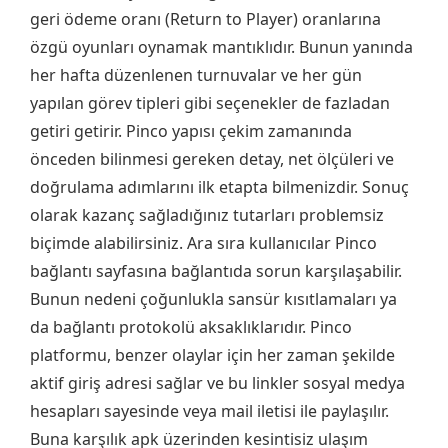
geri ödeme oranı (Return to Player) oranlarına
özgü oyunları oynamak mantıklıdır. Bunun yanında
her hafta düzenlenen turnuvalar ve her gün
yapılan görev tipleri gibi seçenekler de fazladan
getiri getirir. Pinco yapısı çekim zamanında
önceden bilinmesi gereken detay, net ölçüleri ve
doğrulama adımlarını ilk etapta bilmenizdir. Sonuç
olarak kazanç sağladığınız tutarları problemsiz
biçimde alabilirsiniz. Ara sıra kullanıcılar Pinco
bağlantı sayfasına bağlantıda sorun karşılaşabilir.
Bunun nedeni çoğunlukla sansür kısıtlamaları ya
da bağlantı protokolü aksaklıklarıdır. Pinco
platformu, benzer olaylar için her zaman şekilde
aktif giriş adresi sağlar ve bu linkler sosyal medya
hesapları sayesinde veya mail iletisi ile paylaşılır.
Buna karşılık apk üzerinden kesintisiz ulaşım