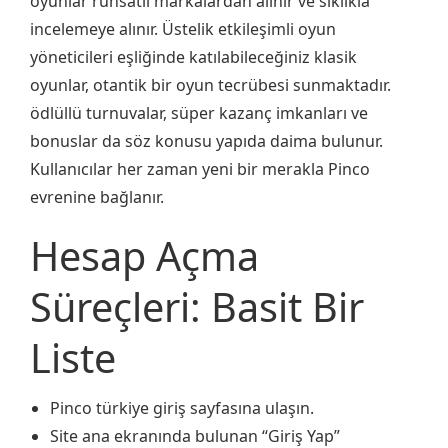
oyunlar ruhsatlı markalardan alınır ve sıklıkla
incelemeye alınır. Üstelik etkileşimli oyun
yöneticileri eşliğinde katılabileceğiniz klasik
oyunlar, otantik bir oyun tecrübesi sunmaktadır.
ödlüllü turnuvalar, süper kazanç imkanları ve
bonuslar da söz konusu yapıda daima bulunur.
Kullanıcılar her zaman yeni bir merakla Pinco
evrenine bağlanır.
Hesap Açma
Süreçleri: Basit Bir
Liste
Pinco türkiye giriş sayfasına ulaşın.
Site ana ekranında bulunan “Giriş Yap”