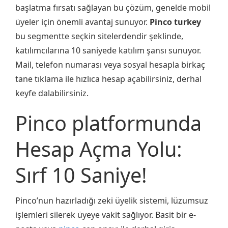
başlatma fırsatı sağlayan bu çözüm, genelde mobil
üyeler için önemli avantaj sunuyor.
Pinco turkey
bu segmentte seçkin sitelerdendir şeklinde,
katılımcılarına 10 saniyede katılım şansı sunuyor.
Mail, telefon numarası veya sosyal hesapla birkaç
tane tıklama ile hızlıca hesap açabilirsiniz, derhal
keyfe dalabilirsiniz.
Pinco platformunda
Hesap Açma Yolu:
Sırf 10 Saniye!
Pinco’nun hazırladığı zeki üyelik sistemi, lüzumsuz
işlemleri silerek üyeye vakit sağlıyor. Basit bir e-