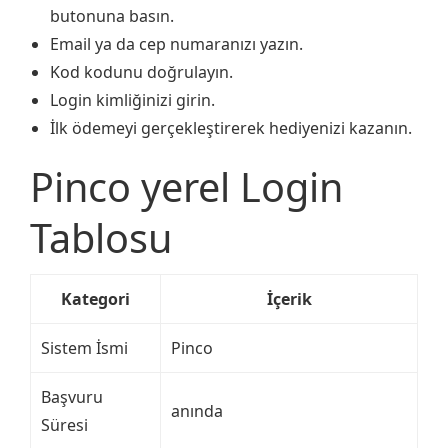
butonuna basın.
Email ya da cep numaranızı yazın.
Kod kodunu doğrulayın.
Login kimliğinizi girin.
İlk ödemeyi gerçekleştirerek hediyenizi kazanın.
Pinco yerel Login
Tablosu
Kategori
İçerik
Sistem İsmi
Pinco
Başvuru
anında
Süresi