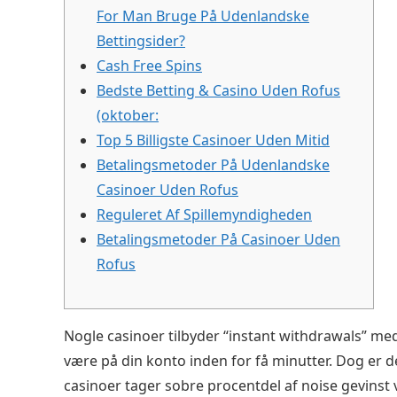
For Man Bruge På Udenlandske
Bettingsider?
Cash Free Spins
Bedste Betting & Casino Uden Rofus
(oktober:
Top 5 Billigste Casinoer Uden Mitid
Betalingsmetoder På Udenlandske
Casinoer Uden Rofus
Reguleret Af Spillemyndigheden
Betalingsmetoder På Casinoer Uden
Rofus
Nogle casinoer tilbyder “instant withdrawals” med
være på din konto inden for få minutter. Dog er de
casinoer tager sobre procentdel af noise gevinst