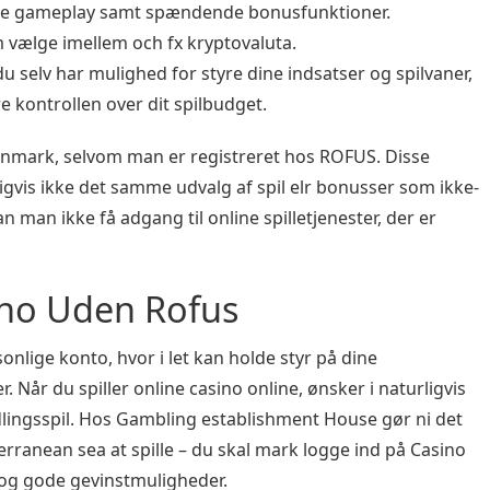
kle gameplay samt spændende bonusfunktioner.
m vælge imellem och fx kryptovaluta.
u selv har mulighed for styre dine indsatser og spilvaner,
e kontrollen over dit spilbudget.
 Danmark, selvom man er registreret hos ROFUS. Disse
igvis ikke det samme udvalg af spil elr bonusser som ikke-
n man ikke få adgang til online spilletjenester, der er
ino Uden Rofus
sonlige konto, hvor i let kan holde styr på dine
 Når du spiller online casino online, ønsker i naturligvis
ndlingsspil. Hos Gambling establishment House gør ni det
erranean sea at spille – du skal mark logge ind på Casino
g og gode gevinstmuligheder.