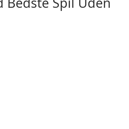
d Bedste Spil Uden