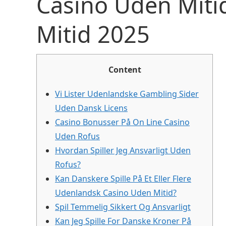
Casino Uden Miti
Mitid 2025
Content
Vi Lister Udenlandske Gambling Sider
Uden Dansk Licens
Casino Bonusser På On Line Casino
Uden Rofus
Hvordan Spiller Jeg Ansvarligt Uden
Rofus?
Kan Danskere Spille På Et Eller Flere
Udenlandsk Casino Uden Mitid?
Spil Temmelig Sikkert Og Ansvarligt
Kan Jeg Spille For Danske Kroner På