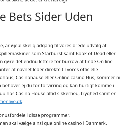
ke Bets Sider Uden
, är øjeblikkelig adgang til vores brede udvalg af
pillemaskiner som Starburst samt Book of Dead eller
in gøre det endnu lettere for burrow at finde On line
anter af navnet leder direkte til vores officielle
inohous, Casinohause eller Online casino Hus, kommer ni
behöver ej du for forvirring og kan hurtigt komme i
r du hos Casino House altid sikkerhed, tryghed samt en
menlive.dk
.
bonusfordele i disse programmer.
man skal vælge ainsi que online casino i Danmark.