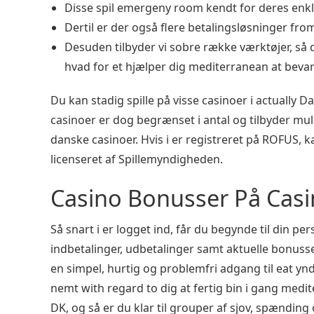
Disse spil emergeny room kendt for deres en
Dertil er der også flere betalingsløsninger fro
Desuden tilbyder vi sobre række værktøjer, så d
hvad for et hjælper dig mediterranean at bevar
Du kan stadig spille på visse casinoer i actually
casinoer er dog begrænset i antal og tilbyder mul
danske casinoer. Hvis i er registreret på ROFUS, ka
licenseret af Spillemyndigheden.
Casino Bonusser På Cas
Så snart i er logget ind, får du begynde til din per
indbetalinger, udbetalinger samt aktuelle bonusser.
en simpel, hurtig og problemfri adgang til eat y
nemt with regard to dig at fertig bin i gang medit
DK, og så er du klar til grouper af sjov, spændin