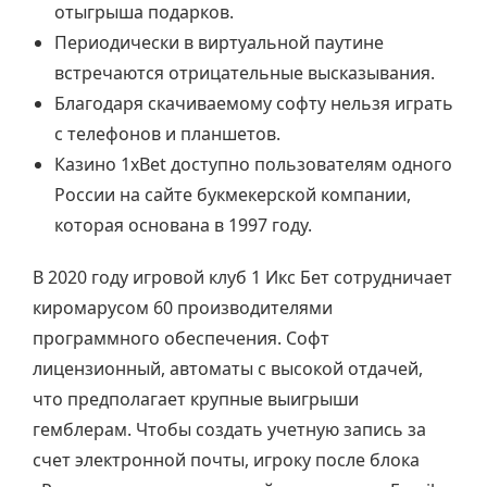
отыгрыша подарков.
Периодически в виртуальной паутине
встречаются отрицательные высказывания.
Благодаря скачиваемому софту нельзя играть
с телефонов и планшетов.
Казино 1xBet доступно пользователям одного
России на сайте букмекерской компании,
которая основана в 1997 году.
В 2020 году игровой клуб 1 Икс Бет сотрудничает
киромарусом 60 производителями
программного обеспечения. Софт
лицензионный, автоматы с высокой отдачей,
что предполагает крупные выигрыши
гемблерам. Чтобы создать учетную запись за
счет электронной почты, игроку после блока