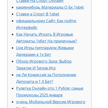
Ставки На Спорт Онлайн
какиенибудь Материалы О Бк 1xbet
Ставки а Спорт В 1xbet
официальному Сайт: Как пойти,
Интерфейс
Как Начать Играть В Игровые
Автоматы 1хбет На приличные?
Live Игры пиппардом Живыми
Дилерами а 1х Бет
Обзор Игрового Зала: Выбор
Тематик И Типов Игр
не Ли Комиссия за Пополнение
Депозита и 1 Х Бет?
Рулетка Онлайн ото 1 Рубля: самые
Промокоды 2025 январе
очень Мобильной Версии Игрового