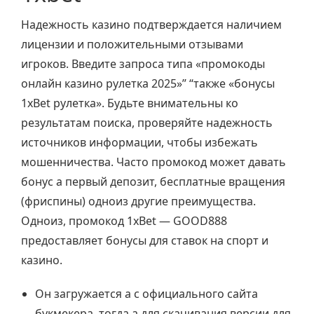
Надежность казино подтверждается наличием
лицензии и положительными отзывами
игроков. Введите запроса типа «промокоды
онлайн казино рулетка 2025»” “также «бонусы
1xBet рулетка». Будьте внимательны ко
результатам поиска, проверяйте надежность
источников информации, чтобы избежать
мошенничества. Часто промокод может давать
бонус а первый депозит, бесплатные вращения
(фриспины) одноиз другие преимущества.
Одноиз, промокод 1xBet — GOOD888
предоставляет бонусы для ставок на спорт и
казино.
Он загружается а с официального сайта
букмекера, тогда а для скачивания версии для