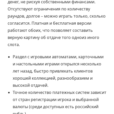
денег, не рискуя собственными финансами.
Отсутствуют ограничения по количеству
раундов, долгое – можно играть только, сколько
согласится. Платная и бесплатная версии
работают обоих, что позволяет составить
верную картину об отдаче того одноиз иного
слота.
Раздел с игровыми автоматами, карточными
и настольными играми открылся несколько
лет назад, быстро привлекать клиентов
хорошей коллекцией, разнообразием и
высокой отдачей.
Точное количество платежных систем зависит
от стран регистрации игрока и выбранной
валюты (среди доступных есть российский
рубль).