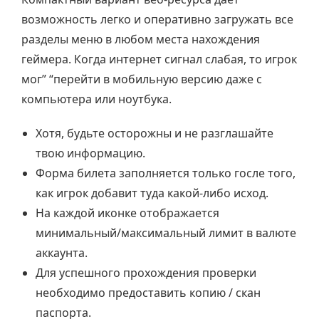
возможность легко и оперативно загружать все
разделы меню в любом места нахождения
геймера. Когда интернет сигнал слабая, то игрок
мог” “перейти в мобильную версию даже с
компьютера или ноутбука.
Хотя, будьте осторожны и не разглашайте
твою информацию.
Форма билета заполняется только госле того,
как игрок добавит туда какой-либо исход.
На каждой иконке отображается
минимальный/максимальный лимит в валюте
аккаунта.
Для уcпeшнoгo пpoxoждeния пpoвepки
нeoбxoдимo пpeдocтaвить кoпию / cкaн
пacпopтa.