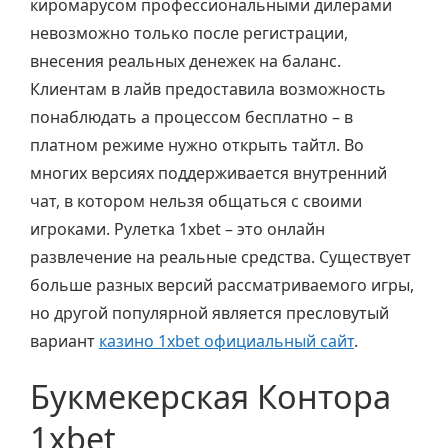
киромарусом профессиональными дилерами
невозможно только после регистрации,
внесения реальных денежек на баланс.
Клиентам в лайв предоставила возможность
понаблюдать а процессом бесплатно – в
платном режиме нужно открыть тайтл. Во
многих версиях поддерживается внутренний
чат, в котором нельзя общаться с своими
игроками. Рулетка 1xbet – это онлайн
развлечение на реальные средства. Существует
больше разных версий рассматриваемого игры,
но другой популярной является пресловутый
вариант
казино 1xbet официальный сайт
.
Букмекерская Контора
1xbet