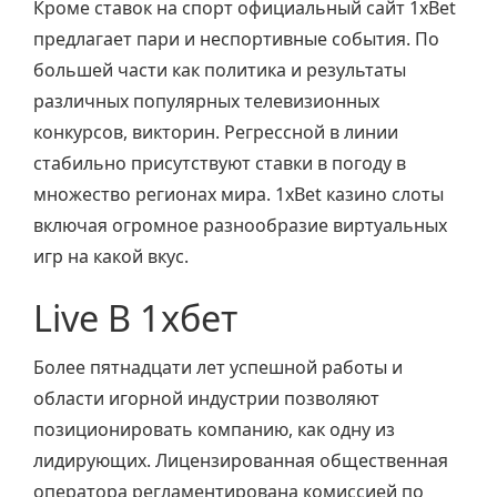
Кроме ставок на спорт официальный сайт 1xBet
предлагает пари и неспортивные события. По
большей части как политика и результаты
различных популярных телевизионных
конкурсов, викторин. Регрессной в линии
стабильно присутствуют ставки в погоду в
множество регионах мира. 1xBet казино слоты
включая огромное разнообразие виртуальных
игр на какой вкус.
Live В 1хбет
Более пятнадцати лет успешной работы и
области игорной индустрии позволяют
позиционировать компанию, как одну из
лидирующих. Лицензированная общественная
оператора регламентирована комиссией по