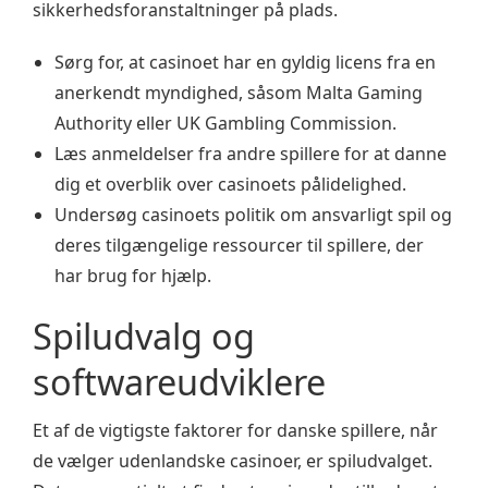
sikkerhedsforanstaltninger på plads.
Sørg for, at casinoet har en gyldig licens fra en
anerkendt myndighed, såsom Malta Gaming
Authority eller UK Gambling Commission.
Læs anmeldelser fra andre spillere for at danne
dig et overblik over casinoets pålidelighed.
Undersøg casinoets politik om ansvarligt spil og
deres tilgængelige ressourcer til spillere, der
har brug for hjælp.
Spiludvalg og
softwareudviklere
Et af de vigtigste faktorer for danske spillere, når
de vælger udenlandske casinoer, er spiludvalget.