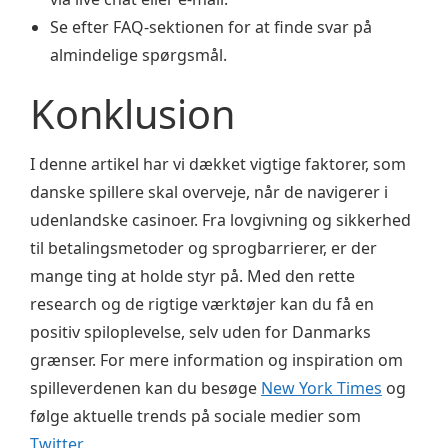
Se efter FAQ-sektionen for at finde svar på
almindelige spørgsmål.
Konklusion
I denne artikel har vi dækket vigtige faktorer, som
danske spillere skal overveje, når de navigerer i
udenlandske casinoer. Fra lovgivning og sikkerhed
til betalingsmetoder og sprogbarrierer, er der
mange ting at holde styr på. Med den rette
research og de rigtige værktøjer kan du få en
positiv spiloplevelse, selv uden for Danmarks
grænser. For mere information og inspiration om
spilleverdenen kan du besøge
New York Times
og
følge aktuelle trends på sociale medier som
Twitter
.