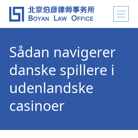
Sådan navigerer
danske spillere i
udenlandske
casinoer