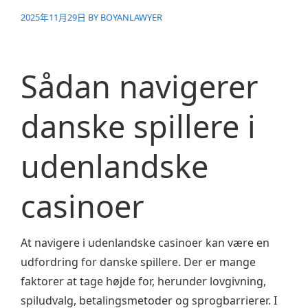
2025年11月29日
BY
BOYANLAWYER
Sådan navigerer
danske spillere i
udenlandske
casinoer
At navigere i udenlandske casinoer kan være en
udfordring for danske spillere. Der er mange
faktorer at tage højde for, herunder lovgivning,
spiludvalg, betalingsmetoder og sprogbarrierer. I