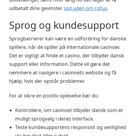
udbetalt dine gevinster
spil uden om rofus
.
Sprog og kundesupport
Sprogbarrierer kan være en udfordring for danske
spillere, når de spiller på internationale casinoer.
Det er vigtigt at finde et casino, der tilbyder dansk
support eller information. Dette vil gøre det
nemmere at navigere i casinoets website og få
hjælp, hvis der opstår problemer.
For at sikre en positiv oplevelse bør du:
Kontrollere, om casinoet tilbyder dansk som et
muligt sprogvalg i deres interface.
Teste kundesupportens responsivt og venlighed
via live chat eller e-mail.