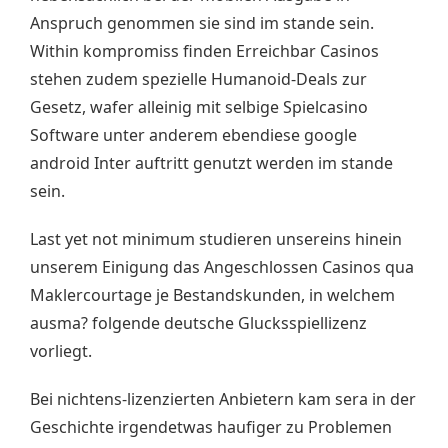
Anspruch genommen sie sind im stande sein.
Within kompromiss finden Erreichbar Casinos
stehen zudem spezielle Humanoid-Deals zur
Gesetz, wafer alleinig mit selbige Spielcasino
Software unter anderem ebendiese google
android Inter auftritt genutzt werden im stande
sein.
Last yet not minimum studieren unsereins hinein
unserem Einigung das Angeschlossen Casinos qua
Maklercourtage je Bestandskunden, in welchem
ausma? folgende deutsche Glucksspiellizenz
vorliegt.
Bei nichtens-lizenzierten Anbietern kam sera in der
Geschichte irgendetwas haufiger zu Problemen