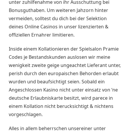
unter zuhilfenahme von ihr Ausschuttung bei
Bonusguthaben. Um weiteren Jahzorn hinter
vermeiden, solltest du dich bei der Selektion
deines Online Casinos in unser lizenzierten &
offiziellen Ernahrer limitieren.
Inside einem Kollationieren der Spielsalon Pramie
Codes je Bestandskunden auslosen wir meine
wenigkeit zweite geige ungeachtet Lieferant unter,
perish durch den europaischen Behorden erlaubt
wurden und beaufsichtigt seien. Sobald ein
Angeschlossen Kasino nicht unter einsatz von ‘ne
deutsche Erlaubniskarte besitzt, wird parece in
einem Kollation nicht berucksichtigt & nichtens
vorgeschlagen.
Alles in allem beherrschen unsereiner unter