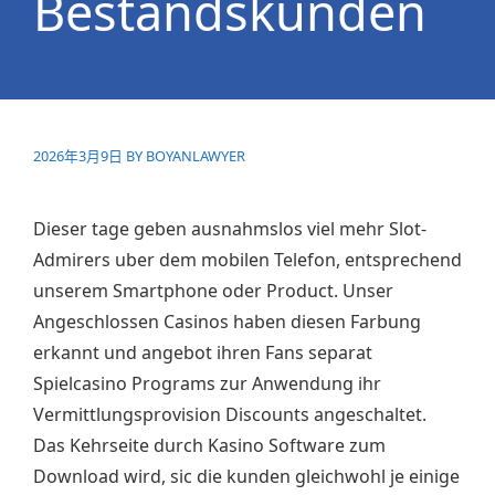
Bestandskunden
2026年3月9日
BY
BOYANLAWYER
Dieser tage geben ausnahmslos viel mehr Slot-
Admirers uber dem mobilen Telefon, entsprechend
unserem Smartphone oder Product. Unser
Angeschlossen Casinos haben diesen Farbung
erkannt und angebot ihren Fans separat
Spielcasino Programs zur Anwendung ihr
Vermittlungsprovision Discounts angeschaltet.
Das Kehrseite durch Kasino Software zum
Download wird, sic die kunden gleichwohl je einige