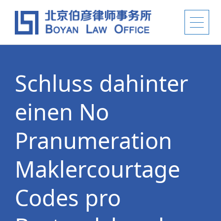
Schluss dahinter
einen No
Pranumeration
Maklercourtage
Codes pro