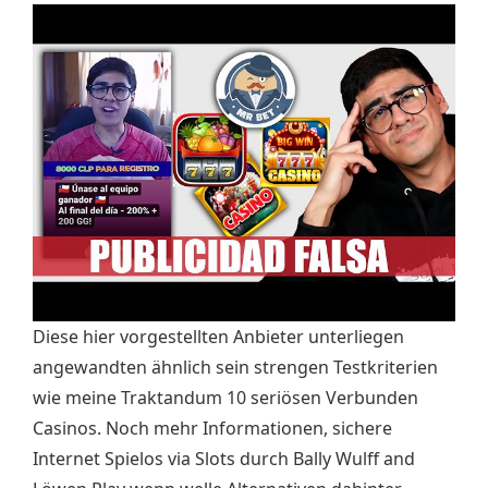
Diese hier vorgestellten Anbieter unterliegen
angewandten ähnlich sein strengen Testkriterien
wie meine Traktandum 10 seriösen Verbunden
Casinos. Noch mehr Informationen, sichere
Internet Spielos via Slots durch Bally Wulff and