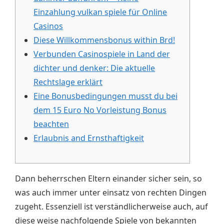
Einzahlung vulkan spiele für Online
Casinos
Diese Willkommensbonus within Brd!
Verbunden Casinospiele in Land der
dichter und denker: Die aktuelle
Rechtslage erklärt
Eine Bonusbedingungen musst du bei
dem 15 Euro No Vorleistung Bonus
beachten
Erlaubnis and Ernsthaftigkeit
Dann beherrschen Eltern einander sicher sein, so
was auch immer unter einsatz von rechten Dingen
zugeht. Essenziell ist verständlicherweise auch, auf
diese weise nachfolgende Spiele von bekannten