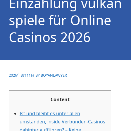
Einzahlung vulkan
spiele für Online
Casinos 2026
2026年3月11日
BY
BOYANLAWYER
Content
Ist und bleibt es unter allen
umständen, inside Verbunden-Casinos
dahinter aufführen? – Keine