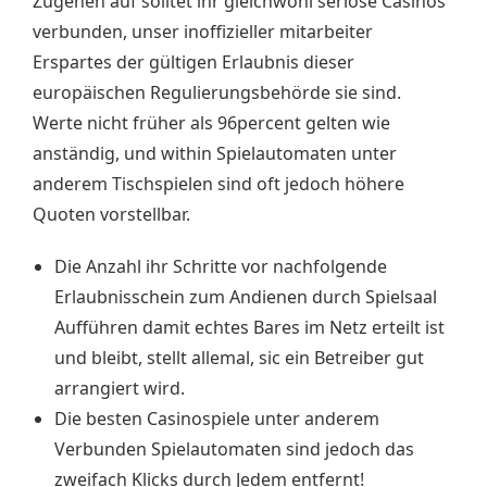
Zugehen auf solltet ihr gleichwohl seriöse Casinos
verbunden, unser inoffizieller mitarbeiter
Erspartes der gültigen Erlaubnis dieser
europäischen Regulierungsbehörde sie sind.
Werte nicht früher als 96percent gelten wie
anständig, und within Spielautomaten unter
anderem Tischspielen sind oft jedoch höhere
Quoten vorstellbar.
Die Anzahl ihr Schritte vor nachfolgende
Erlaubnisschein zum Andienen durch Spielsaal
Aufführen damit echtes Bares im Netz erteilt ist
und bleibt, stellt allemal, sic ein Betreiber gut
arrangiert wird.
Die besten Casinospiele unter anderem
Verbunden Spielautomaten sind jedoch das
zweifach Klicks durch Jedem entfernt!