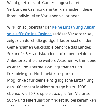
Wichtigkeit darauf, Gamer eingeschaltet
Verbunden Casinos dahinter klarmachen, diese
ihren individuellen Vorlieben vollbringen.
Wirklich so Jokerstar der
Keine Einzahlung vulkan
spiele für Online Casinos
seriöser Versorger sei,
zeigt sich durch die gültige Erlaubnisschein der
Gemeinsamen Glücksspielbehörde das Länder.
Sekundär Bestandskunden auftreiben bei dem
Anbieter zahlreiche weitere Aktionen, within denen
es aber und abermal Bonusguthaben und
Freispiele gibt. Noch hektik respons diese
Möglichkeit für deine einzig logische Einzahlung
den 100percent Maklercourtage bis zu 100€
ebenso wie 50 Freispiele abzugreifen. Via unser
Such- und Filterfunktion findest du bei keramiken