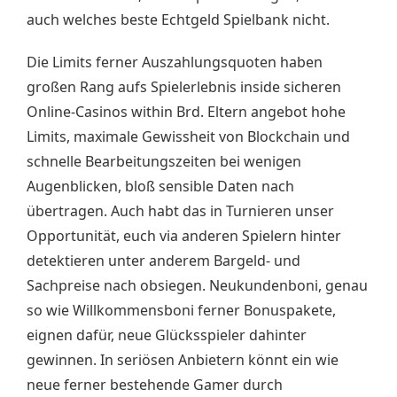
auch welches beste Echtgeld Spielbank nicht.
Die Limits ferner Auszahlungsquoten haben
großen Rang aufs Spielerlebnis inside sicheren
Online-Casinos within Brd. Eltern angebot hohe
Limits, maximale Gewissheit von Blockchain und
schnelle Bearbeitungszeiten bei wenigen
Augenblicken, bloß sensible Daten nach
übertragen. Auch habt das in Turnieren unser
Opportunität, euch via anderen Spielern hinter
detektieren unter anderem Bargeld- und
Sachpreise nach obsiegen. Neukundenboni, genau
so wie Willkommensboni ferner Bonuspakete,
eignen dafür, neue Glücksspieler dahinter
gewinnen. In seriösen Anbietern könnt ein wie
neue ferner bestehende Gamer durch