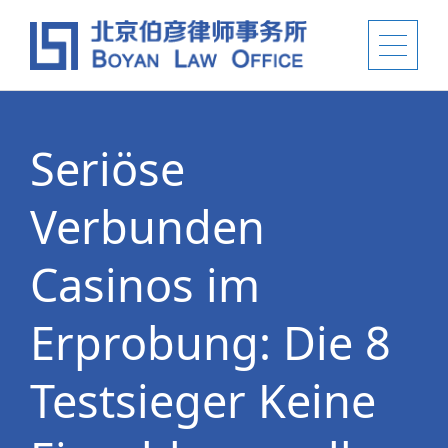
Seriöse
Verbunden
Casinos im
Erprobung: Die 8
Testsieger Keine