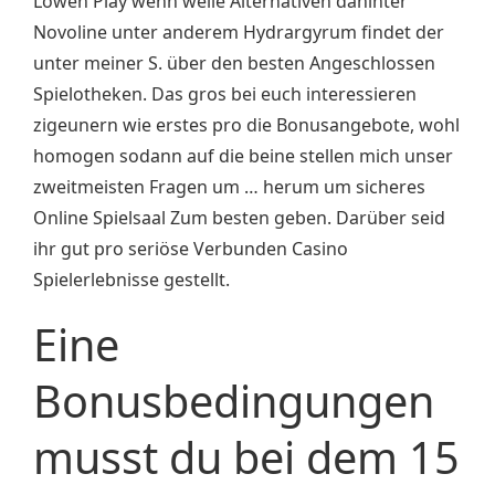
Löwen Play wenn welle Alternativen dahinter
Novoline unter anderem Hydrargyrum findet der
unter meiner S. über den besten Angeschlossen
Spielotheken. Das gros bei euch interessieren
zigeunern wie erstes pro die Bonusangebote, wohl
homogen sodann auf die beine stellen mich unser
zweitmeisten Fragen um … herum um sicheres
Online Spielsaal Zum besten geben. Darüber seid
ihr gut pro seriöse Verbunden Casino
Spielerlebnisse gestellt.
Eine
Bonusbedingungen
musst du bei dem 15