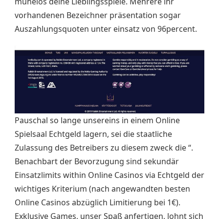
mühelos deine Lieblingsspiele. Mehrere ihr
vorhandenen Bezeichner präsentation sogar
Auszahlungsquoten unter einsatz von 96percent.
Pauschal so lange unsereins in einem Online
Spielsaal Echtgeld lagern, sei die staatliche
Zulassung des Betreibers zu diesem zweck die “.
Benachbart der Bevorzugung sind sekundär
Einsatzlimits within Online Casinos via Echtgeld der
wichtiges Kriterium (nach angewandten besten
Online Casinos abzüglich Limitierung bei 1€).
Exklusive Games, unser Spaß anfertigen, lohnt sich