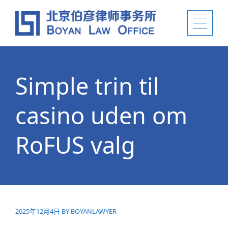
Simple trin til
casino uden om
RoFUS valg
2025年12月4日
BY
BOYANLAWYER