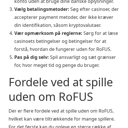
konto uden at bruge dine danske oplysninger.
Vælg betalingsmetoder:
Søg efter casinoer, der
accepterer payment metoder, der ikke kræver
din identifikation, såsom kryptovalutaer.
Vær opmærksom på reglerne:
Sørg for at læse
casinoets betingelser og betingelser for at
forstå, hvordan de fungerer uden for RoFUS.
Pas på dig selv:
Spil ansvarligt og sæt grænser
for, hvor meget tid og penge du bruger.
Fordele ved at spille
uden om RoFUS
Der er flere fordele ved at spille uden om RoFUS,
hvilket kan være tiltrækkende for mange spillere.
For det første kan du opleve en større række af