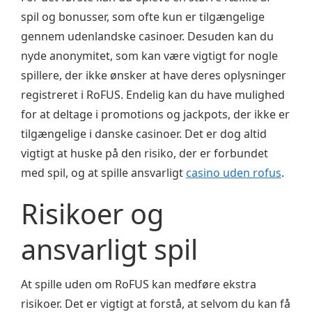
spil og bonusser, som ofte kun er tilgængelige
gennem udenlandske casinoer. Desuden kan du
nyde anonymitet, som kan være vigtigt for nogle
spillere, der ikke ønsker at have deres oplysninger
registreret i RoFUS. Endelig kan du have mulighed
for at deltage i promotions og jackpots, der ikke er
tilgængelige i danske casinoer. Det er dog altid
vigtigt at huske på den risiko, der er forbundet
med spil, og at spille ansvarligt
casino uden rofus
.
Risikoer og
ansvarligt spil
At spille uden om RoFUS kan medføre ekstra
risikoer. Det er vigtigt at forstå, at selvom du kan få