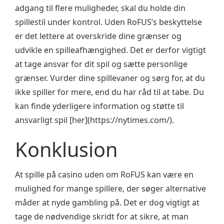
adgang til flere muligheder, skal du holde din
spillestil under kontrol. Uden RoFUS’s beskyttelse
er det lettere at overskride dine grænser og
udvikle en spilleafhængighed. Det er derfor vigtigt
at tage ansvar for dit spil og sætte personlige
grænser. Vurder dine spillevaner og sørg for, at du
ikke spiller for mere, end du har råd til at tabe. Du
kan finde yderligere information og støtte til
ansvarligt spil [her](https://nytimes.com/).
Konklusion
At spille på casino uden om RoFUS kan være en
mulighed for mange spillere, der søger alternative
måder at nyde gambling på. Det er dog vigtigt at
tage de nødvendige skridt for at sikre, at man