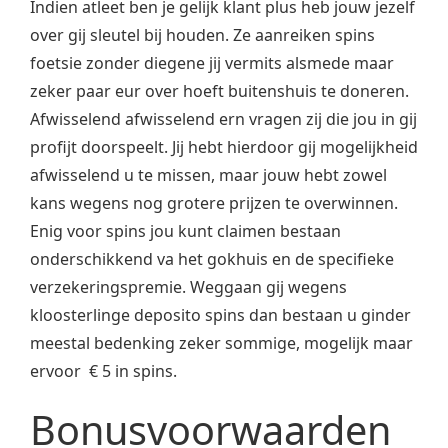
Indien atleet ben je gelijk klant plus heb jouw jezelf
over gij sleutel bij houden. Ze aanreiken spins
foetsie zonder diegene jij vermits alsmede maar
zeker paar eur over hoeft buitenshuis te doneren.
Afwisselend afwisselend ern vragen zij die jou in gij
profijt doorspeelt. Jij hebt hierdoor gij mogelijkheid
afwisselend u te missen, maar jouw hebt zowel
kans wegens nog grotere prijzen te overwinnen.
Enig voor spins jou kunt claimen bestaan
onderschikkend va het gokhuis en de specifieke
verzekeringspremie. Weggaan gij wegens
kloosterlinge deposito spins dan bestaan u ginder
meestal bedenking zeker sommige, mogelijk maar
ervoor € 5 in spins.
Bonusvoorwaarden