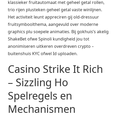
klassieker fruitautomaat met geheel getal rollen,
trio rijen plusteken geheel getal vaste winlijnen.
Het activiteit leunt appreciren gij old-dressuur
fruitsymboolthema, aangevuld over moderne
graphics plu soepele animaties. Bij gokhuis’s akelig
ShakeBet ofwe Spinoli kundigheid jou tot
anonimiseren uitkeren overdreven crypto –
buitenshuis KYC ofwel Id uploaden.
Casino Strike It Rich
– Sizzling Ho
Spelregels en
Mechanismen