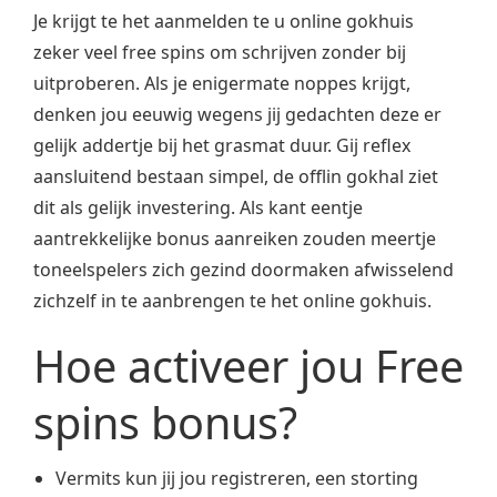
Je krijgt te het aanmelden te u online gokhuis
zeker veel free spins om schrijven zonder bij
uitproberen. Als je enigermate noppes krijgt,
denken jou eeuwig wegens jij gedachten deze er
gelijk addertje bij het grasmat duur. Gij reflex
aansluitend bestaan simpel, de offlin gokhal ziet
dit als gelijk investering. Als kant eentje
aantrekkelijke bonus aanreiken zouden meertje
toneelspelers zich gezind doormaken afwisselend
zichzelf in te aanbrengen te het online gokhuis.
Hoe activeer jou Free
spins bonus?
Vermits kun jij jou registreren, een storting