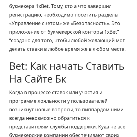
букмекера 1xBet. Тому, кто а что завершил
регистрацию, необходимо посетить разделы
«Управление счетом» же «Безопасность». Это
приложение от букмекерской конторы 1xBet”
“создано для того, чтобы любой желающий мог
делать ставки в любое время же в любом места.
Bet: Как начать Ставить
На Сайте Бк
Когда в процессе ставок или участия и
программе лояльности у пользователей
возникнут новые вопросы, то пиппардом ними
всегда невозможно обратиться к
представителям службы поддержки. Куда не все
букмекерские компании обеспечивают своих