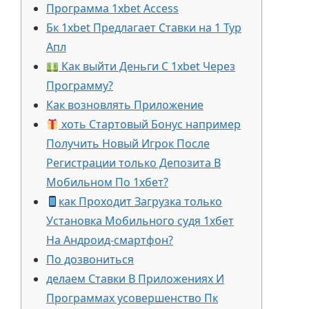
Программа 1xbet Access
Бк 1xbet Предлагает Ставки на 1 Тур
Апл
Как выйти Деньги С 1xbet Через
Программу?
Как возновлять Приложение
хоть Стартовый Бонус например
Получить Новый Игрок После
Регистрации только Депозита В
Мобильном По 1хбет?
как Проходит Загрузка только
Установка Мобильного судя 1хбет
На Андроид-смартфон?
По дозвониться
делаем Ставки В Приложениях И
Программах усовершенство Пк