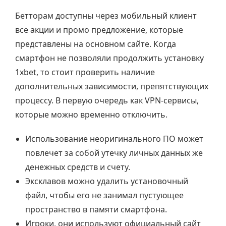
Бетторам доступны через мобильный клиент
все акции и промо предложение, которые
представлены на основном сайте. Когда
смартфон не позволяли продолжить установку
1xbet, то стоит проверить наличие
дополнительных зависимости, препятствующих
процессу. В первую очередь как VPN-сервисы,
которые можно временно отключить.
Использование неоригинального ПО может
повлечет за собой утечку личных данных же
денежных средств и счету.
Эксклавов можно удалить установочный
файл, чтобы его не занимал пустующее
пространство в памяти смартфона.
Игроки, они используют официальный сайт