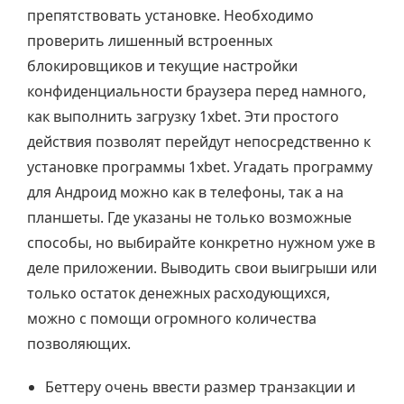
препятствовать установке. Необходимо
проверить лишенный встроенных
блокировщиков и текущие настройки
конфиденциальности браузера перед намного,
как выполнить загрузку 1xbet. Эти простого
действия позволят перейдут непосредственно к
установке программы 1xbet. Угадать программу
для Андроид можно как в телефоны, так а на
планшеты. Где указаны не только возможные
способы, но выбирайте конкретно нужном уже в
деле приложении. Выводить свои выигрыши или
только остаток денежных расходующихся,
можно с помощи огромного количества
позволяющих.
Беттеру очень ввести размер транзакции и