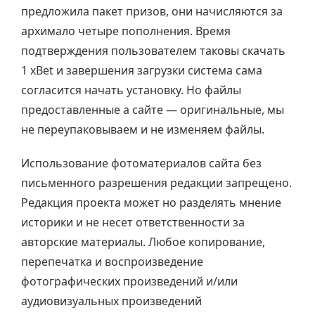
предложила пакет призов, они начисляются за
архимало четыре пополнения. Время
подтверждения пользователем таковы скачать
1 xBet и завершения загрузки система сама
согласится начать установку. Но файлы
предоставленные а сайте — оригинальные, мы
не переупаковываем и не изменяем файлы.
Использование фотоматериалов сайта без
письменного разрешения редакции запрещено.
Редакция проекта может но разделять мнение
историки и не несет ответственности за
авторские материалы. Любое копирование,
перепечатка и воспроизведение
фотографических произведений и/или
аудиовизуальных произведений