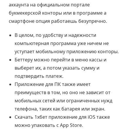
аккаунта на официальном портале
букмекерской конторы или в программе а
смартфоне опция работаешь безупречно.
В целом, по удобству и надежности
компьютерная программа уже ничем не
уступает мобильному приложению конторы.
Беттеру можно перейти в меню кассы и
выберет их, а потом указать сумму и
подтвердить платеж.
Приложение для ПК также имеет
преимуществ в том, но оно не зависит от
мобильных сетей или ограниченных нужд
телефона, таких как батарея или экран.
Скачать 1хбет приложение для iOS также
можно упаковать с App Store.