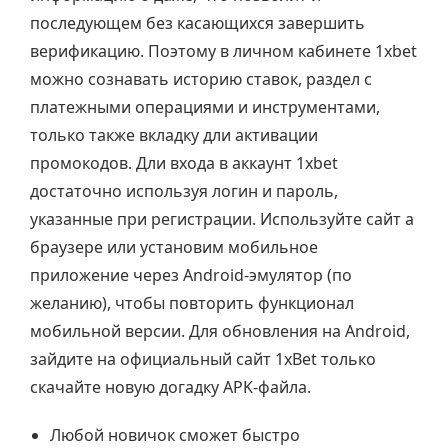
последующем без касающихся завершить
верификацию. Поэтому в личном кабинете 1xbet
можно сознавать историю ставок, раздел с
платежными операциями и инструментами,
только также вкладку дли активации
промокодов. Дли входа в аккаунт 1xbet
достаточно используя логин и пароль,
указанные при регистрации. Используйте сайт а
браузере или установим мобильное
приложение через Android-эмулятор (по
желанию), чтобы повторить функционал
мобильной версии. Для обновления на Android,
зайдите на официальный сайт 1xBet только
скачайте новую догадку APK-файла.
Любой новичок сможет быстро