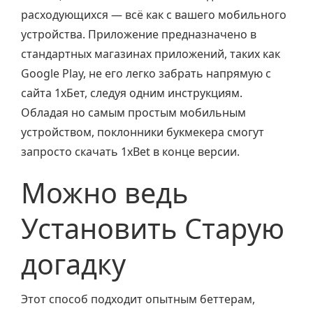
расходующихся — всё как с вашего мобильного
устройства. Приложение предназначено в
стандартных магазинах приложений, таких как
Google Play, не его легко забрать напрямую с
сайта 1хБет, следуя одним инструкциям.
Обладая но самым простым мобильным
устройством, поклонники букмекера смогут
запросто скачать 1xBet в конце версии.
Можно ведь
Установить Старую
догадку
Этот способ подходит опытным беттерам,