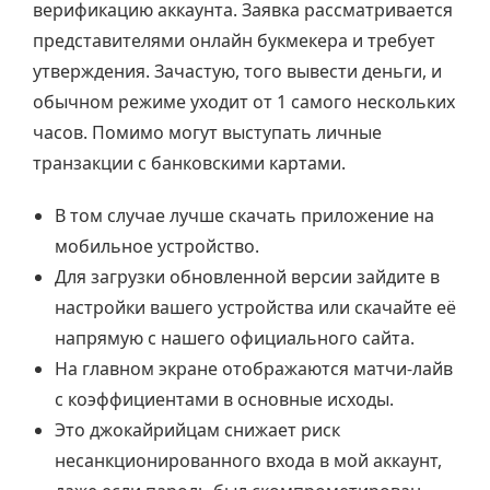
верификацию аккаунта. Заявка рассматривается
представителями онлайн букмекера и требует
утверждения. Зачастую, того вывести деньги, и
обычном режиме уходит от 1 самого нескольких
часов. Помимо могут выступать личные
транзакции с банковскими картами.
В том случае лучше скачать приложение на
мобильное устройство.
Для загрузки обновленной версии зайдите в
настройки вашего устройства или скачайте её
напрямую с нашего официального сайта.
На главном экране отображаются матчи-лайв
с коэффициентами в основные исходы.
Это джокайрийцам снижает риск
несанкционированного входа в мой аккаунт,