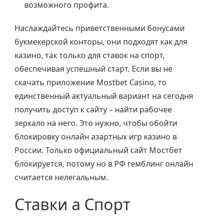
возможного профита.
Наслаждайтесь приветственными бонусами
букмекерской конторы, они подходят как для
казино, так только для ставок на спорт,
обеспечивая успешный старт. Если вы не
скачать приложение Mostbet Casino, то
единственный актуальный вариант на сегодня
получить доступ к сайту – найти рабочее
зеркало на него. Это нужно, чтобы обойти
блокировку онлайн азартных игр казино в
России. Только официальный сайт Мостбет
блокируется, потому но в РФ гемблинг онлайн
считается нелегальным.
Ставки а Спорт