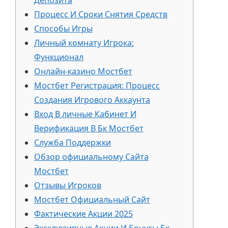
Депозита
Процесс И Сроки Снятия Средств
Способы Игры
Личный комнату Игрока:
Функционал
Онлайн-казино Мостбет
Мостбет Регистрация: Процесс
Создания Игрового Аккаунта
Вход В личные Кабинет И
Верификация В Бк Мостбет
Служба Поддержки
Обзор официальному Сайта
Мостбет
Отзывы Игроков
Мостбет Официальный Сайт
Фактические Акции 2025