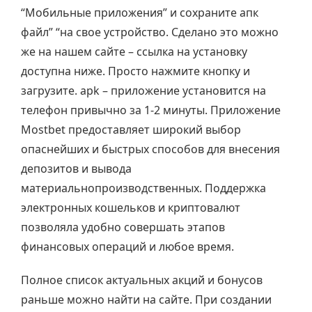
“Мобильные приложения” и сохраните апк
файл” “на свое устройство. Сделано это можно
же на нашем сайте – ссылка на установку
доступна ниже. Просто нажмите кнопку и
загрузите. apk – приложение установится на
телефон привычно за 1-2 минуты. Приложение
Mostbet предоставляет широкий выбор
опаснейших и быстрых способов для внесения
депозитов и вывода
материальнопроизводственных. Поддержка
электронных кошельков и криптовалют
позволяла удобно совершать этапов
финансовых операций и любое время.
Полное список актуальных акций и бонусов
раньше можно найти на сайте. При создании