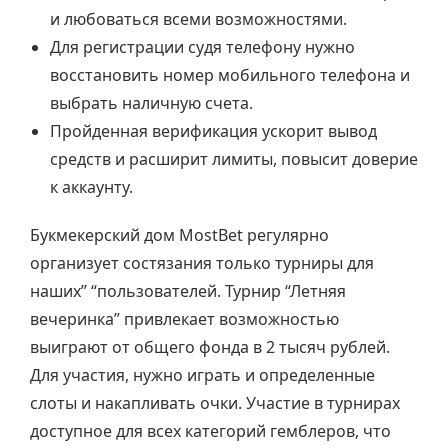
и любоваться всеми возможностями.
Для регистрации судя телефону нужно
восстановить номер мобильного телефона и
выбрать наличную счета.
Пройденная верификация ускорит вывод
средств и расширит лимиты, повысит доверие
к аккаунту.
Букмекерский дом MostBet регулярно
организует состязания только турниры для
наших” “пользователей. Турнир “Летняя
вечеринка” привлекает возможностью
выиграют от общего фонда в 2 тысяч рублей.
Для участия, нужно играть и определенные
слоты и накапливать очки. Участие в турнирах
доступное для всех категорий гемблеров, что