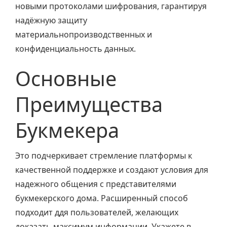
новыми протоколами шифрования, гарантируя
надёжную защиту
материальнопроизводственных и
конфиденциальность данных.
Основные
Преимущества
Букмекера
Это подчеркивает стремление платформы к
качественной поддержке и создают условия для
надежного общения с представителями
букмекерского дома. Расширенный способ
подходит ддя пользователей, желающих
доказать максимум информации. Укажете в