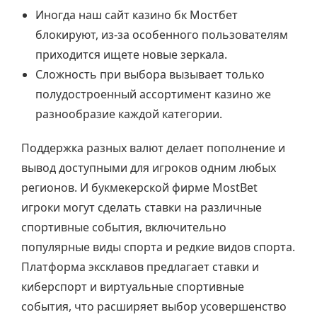
Иногда наш сайт казино бк Мостбет
блокируют, из-за особенного пользователям
приходится ищете новые зеркала.
Сложность при выбора вызывает только
полудостроенный ассортимент казино же
разнообразие каждой категории.
Поддержка разных валют делает пополнение и
вывод доступными для игроков одним любых
регионов. И букмекерской фирме MostBet
игроки могут сделать ставки на различные
спортивные события, включительно
популярные виды спорта и редкие видов спорта.
Платформа эксклавов предлагает ставки и
киберспорт и виртуальные спортивные
события, что расширяет выбор усовершенство