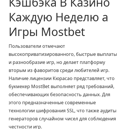
Кэшбэка В Казино
Каждую Неделю а
Игры Mostbet
Пользователи отмечают
высокоприватизированного, быстрые выплаты
и разнообразие игр, но делает платформу
вторым из фаворитов среди любителей игр.
Наличие лицензии Кюрасао представляет, что
букмекер MostBet выполняет ряд требований,
обеспечивающих безопасность данных. Для
этого предназначенные современные
технологии шифрования SSL, что также аудиты
генераторов случайном чисел для соблюдения
честности игр.