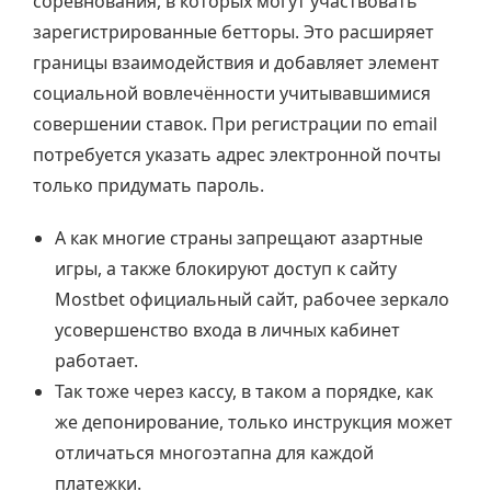
соревнования, в которых могут участвовать
зарегистрированные бетторы. Это расширяет
границы взаимодействия и добавляет элемент
социальной вовлечённости учитывавшимися
совершении ставок. При регистрации по email
потребуется указать адрес электронной почты
только придумать пароль.
А как многие страны запрещают азартные
игры, а также блокируют доступ к сайту
Mostbet официальный сайт, рабочее зеркало
усовершенство входа в личных кабинет
работает.
Так тоже через кассу, в таком а порядке, как
же депонирование, только инструкция может
отличаться многоэтапна для каждой
платежки.