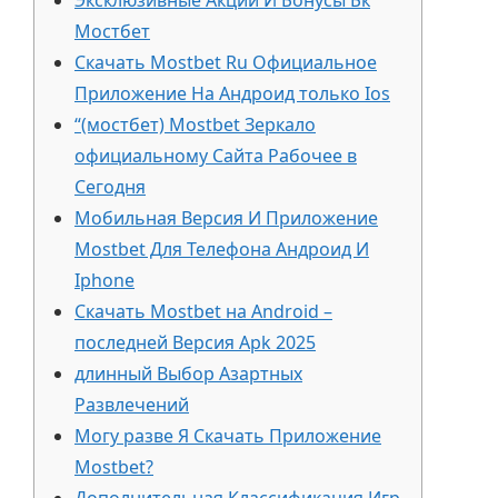
Эксклюзивные Акции И Бонусы Бк
Мостбет
Скачать Mostbet Ru Официальное
Приложение На Андроид только Ios
“(мостбет) Mostbet Зеркало
официальному Сайта Рабочее в
Сегодня
Мобильная Версия И Приложение
Mostbet Для Телефона Андроид И
Iphone
Скачать Mostbet на Android –
последней Версия Apk 2025
длинный Выбор Азартных
Развлечений
Могу разве Я Скачать Приложение
Mostbet?