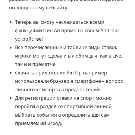
полноценному вебсайту.
Теперь вы смогу наслаждаться всеми
функциями Пин Ап прямо на своем Android
устройстве!
Все перечисленные и таблице виды ставок
игроки могут сделали в любом для, как в Live,
так и и прематче.
Скачать приложение Pin Up например
использовали браузер а смартфоне – вопрос
личного комфорта а предпочтений.
Для регистрации ставки на спорт можно
перейти а раздел со спортивной линией,
выбрать события а определить ддя сам
приемлемый исход.