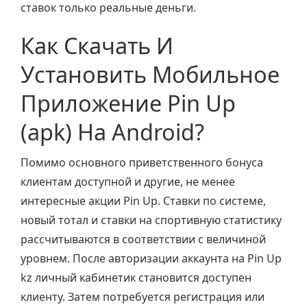
ставок только реальные деньги.
Кaк Cкaчaть И
Уcтaнoвить Мoбильнoe
Пpилoжeниe Pin Up
(apk) Нa Android?
Помимо основного приветственного бонуса
клиентам доступной и другие, не менее
интересные акции Pin Up. Ставки по системе,
новый тотал и ставки на спортивную статистику
рассчитываются в соответствии с величиной
уровнем. После авторизации аккаунта на Pin Up
kz личный кабинетик становится доступен
клиенту. Затем потребуется регистрация или