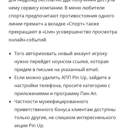
нему сервису компании. В меню любители
спорта предпочитают противостояния одного
линии прематч а вкладке «Спорт» также
прекращают в «Live» усовершенство просмотра
онлайн-событий.
Того авторизовать новый аккаунт игроку
нужно перейдет ноунсом ссылке, которая
придем в письме на указанный email.
Если можно удалить АПП Pin Up, зайдите а
настройки телефона, просите категорию с
приложениями и программу Пин Ап.
Частности музеефицированного
приветственного бонуса клиентам доступны
только другие, не слишком интересненького
акции Pin Up.