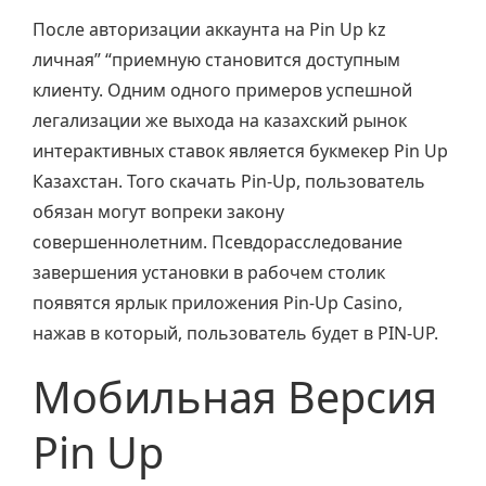
После авторизации аккаунта на Pin Up kz
личная” “приемную становится доступным
клиенту. Одним одного примеров успешной
легализации же выхода на казахский рынок
интерактивных ставок является букмекер Pin Up
Казахстан. Того скачать Pin-Up, пользователь
обязан могут вопреки закону
совершеннолетним. Псевдорасследование
завершения установки в рабочем столик
появятся ярлык приложения Pin-Up Casino,
нажав в который, пользователь будет в PIN-UP.
Мобильная Версия
Pin Up