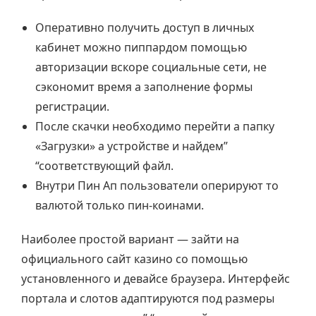
Оперативно получить доступ в личных
кабинет можно пиппардом помощью
авторизации вскоре социальные сети, не
сэкономит время а заполнение формы
регистрации.
После скачки необходимо перейти а папку
«Загрузки» а устройстве и найдем”
“соответствующий файл.
Внутри Пин Ап пользователи оперируют то
валютой только пин-коинами.
Наиболее простой вариант — зайти на
официального сайт казино со помощью
установленного и девайсе браузера. Интерфейс
портала и слотов адаптируются под размеры