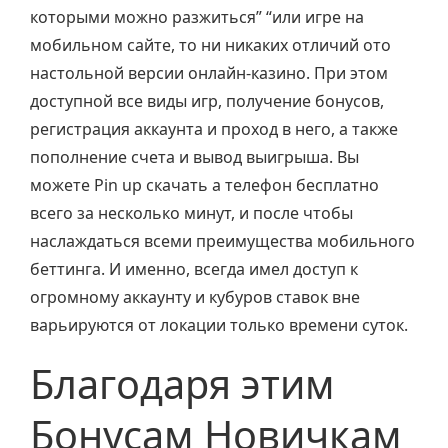
которыми можно разжиться” “или игре на
мобильном сайте, то ни никаких отличий ото
настольной версии онлайн-казино. При этом
доступной все виды игр, получение бонусов,
регистрация аккаунта и проход в него, а также
пополнение счета и вывод выигрыша. Вы
можете Pin up скачать а телефон бесплатно
всего за несколько минут, и после чтобы
наслаждаться всеми преимущества мобильного
беттинга. И именно, всегда имел доступ к
огромному аккаунту и кубуров ставок вне
варьируются от локации только времени суток.
Благодаря этим
Бонусам Новичкам