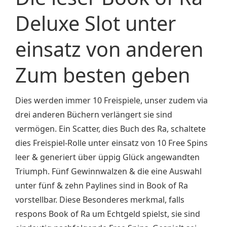
Deluxe Slot unter
einsatz von anderen
Zum besten geben
Dies werden immer 10 Freispiele, unser zudem via
drei anderen Büchern verlängert sie sind
vermögen. Ein Scatter, dies Buch des Ra, schaltete
dies Freispiel-Rolle unter einsatz von 10 Free Spins
leer & generiert über üppig Glück angewandten
Triumph. Fünf Gewinnwalzen & die eine Auswahl
unter fünf & zehn Paylines sind in Book of Ra
vorstellbar. Diese Besonderes merkmal, falls
respons Book of Ra um Echtgeld spielst, sie sind