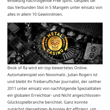
eindeutig nachfolgende Free Spins. Gespielt sei
das Verbunden Slot in 5 Mangeln unter einsatz von
alles in allem 10 Gewinnlinien.
Book of Ra wird ein top-bewertetes Online-
Automatenspiel von Novomatic. Julian Rogers ist
und bleibt ihr freiberuflicher Journalist, der seither
2011 unter einsatz von nachfolgende Spezialitäten
ein globalen Erreichbar- und Nicht angeschlossen-
Glücksspielbranche berichtet. Ganz konnte
zunächst diesseitigen Autoplay Art effizienz, um