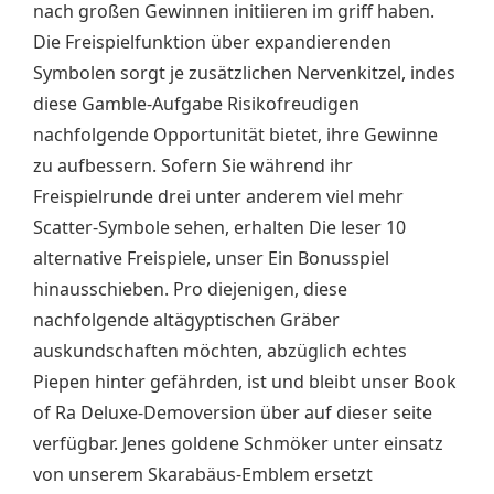
nach großen Gewinnen initiieren im griff haben.
Die Freispielfunktion über expandierenden
Symbolen sorgt je zusätzlichen Nervenkitzel, indes
diese Gamble-Aufgabe Risikofreudigen
nachfolgende Opportunität bietet, ihre Gewinne
zu aufbessern. Sofern Sie während ihr
Freispielrunde drei unter anderem viel mehr
Scatter-Symbole sehen, erhalten Die leser 10
alternative Freispiele, unser Ein Bonusspiel
hinausschieben. Pro diejenigen, diese
nachfolgende altägyptischen Gräber
auskundschaften möchten, abzüglich echtes
Piepen hinter gefährden, ist und bleibt unser Book
of Ra Deluxe-Demoversion über auf dieser seite
verfügbar. Jenes goldene Schmöker unter einsatz
von unserem Skarabäus-Emblem ersetzt