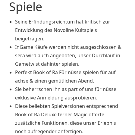
Spiele
Seine Erfindungsreichtum hat kritisch zur
Entwicklung des Novoline Kultspiels
beigetragen.
InGame Käufe werden nicht ausgeschlossen &
sera wird auch angeboten, unser Durchlauf in
Gametwist dahinter spielen.
Perfekt Book of Ra Für nüsse spielen für auf
achse & einen gemütlichen Abend.
Sie beherrschen ihn as part of uns für nüsse
exklusive Anmeldung ausprobieren.
Diese beliebten Spielversionen entsprechend
Book of Ra Deluxe ferner Magic offerte
zusätzliche Funktionen, diese unser Erlebnis
noch aufregender anfertigen.