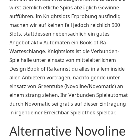
wirst ziemlich etliche Spins abzüglich Gewinne
aufführen. Im Knightslots Erprobung ausfindig
machen wir auf keinen fall jedoch reichlich 900
Slots, stattdessen nebensächlich ein gutes
Angebot aktiv Automaten ein Book-of-Ra-
Warteschlange. Knightslots ist die Verbunden-
Spielhalle unter einsatz von mittelalterlichem
Design Book of Ra kannst du alles in allem inside
allen Anbietern vortragen, nachfolgende unter
einsatz von Greentube (Novoline/Novomatic) an
einem strang ziehen. Ihr Verbunden Spielautomat
durch Novomatic sei gratis auf dieser Eintragung
in irgendeiner Erreichbar Spielothek spielbar.
Alternative Novoline