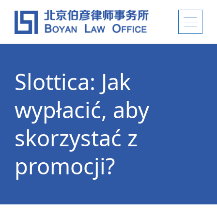
Slottica: Jak
wypłacić, aby
skorzystać z
promocji?