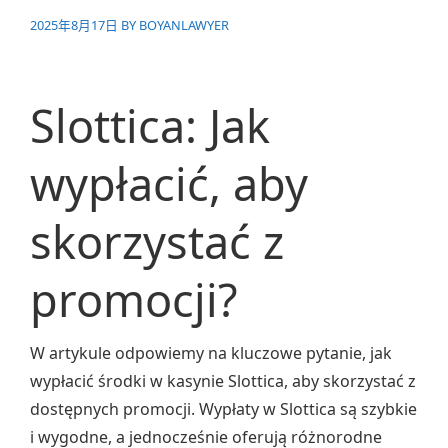
2025年8月17日
BY
BOYANLAWYER
Slottica: Jak
wypłacić, aby
skorzystać z
promocji?
W artykule odpowiemy na kluczowe pytanie, jak
wypłacić środki w kasynie Slottica, aby skorzystać z
dostępnych promocji. Wypłaty w Slottica są szybkie
i wygodne, a jednocześnie oferują różnorodne