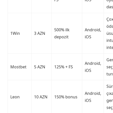
dəs
Çox
ödə
500% ilk
Android,
1Win
3 AZN
üsu
depozit
iOS
intu
int
Gen
Android,
Mostbet
5 AZN
125% + FS
seç
iOS
tur
Sür
Android,
çıxa
Leon
10 AZN
150% bonus
iOS
gen
seç