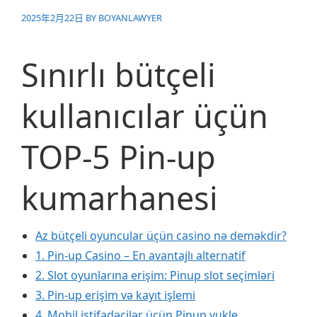
2025年2月22日
BY
BOYANLAWYER
Sınırlı bütçeli
kullanıcılar üçün
TOP-5 Pin-up
kumarhanesi
Az bütçeli oyuncular üçün casino nə deməkdir?
1. Pin-up Casino – En avantajlı alternatif
2. Slot oyunlarına erişim: Pinup slot seçimləri
3. Pin-up erişim və kayıt işlemi
4. Mobil istifadəçilər üçün Pinup yukle