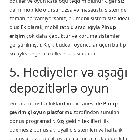
ödüller və oyun kataloqu təqdim olunur. Əgər siz
daim mobilde olursunuzsa və masaüstü sistemde
zaman harcamıyorsanız, bu mobil sistem sizə ideal
olur. Ek olarak, mobil tətbiq aracılığıyla
Pinup
erişim
çok daha çabuktur və koruma sistemleri
geliştirilmiştir. Kiçik büdcəli oyuncular üçün bu tip
kolaylık değerli özellikler arasındadır.
5. Hediyeler və aşağı
depozitlərlə oyun
Ən önəmli üstünlüklərdən bir tanesi de
Pinup
çevrimiçi oyun platformu
tərəfindən sunulan
bonus programıdır. Xoş gəldin teklifleri, ilk
ödemesiz bonuslar, loyallıq sistemleri və haftalık
bonuslar az büdcəli oyunçular üçün çok değerlidir.