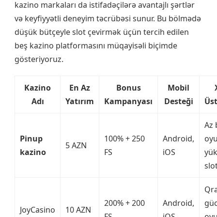
kazino markaları da istifadəçilərə avantajlı şərtlər
və keyfiyyətli deneyim təcrübəsi sunur. Bu bölmədə
düşük bütçeyle slot çevirmək üçün tercih edilen
beş kazino platformasını müqayisəli biçimde
gösteriyoruz.
Kazino
En Az
Bonus
Mobil
Adı
Yatırım
Kampanyası
Desteği
Üs
Az 
Pinup
100% + 250
Android,
oyu
5 AZN
kazino
FS
iOS
yük
slo
Qra
200% + 200
Android,
güc
JoyCasino
10 AZN
FS
iOS
oyu