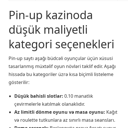
Pin-up kazinoda
düşük maliyetli
kategori seçenekleri
Pin-up saytı aşağı büdcəli oyunçular üçün xüsusi
tasarlanmış müxtəlif oyun növləri təklif edir. Aşağı
hissədə bu kategoriler üzrə kısa biçimli listeleme
gösterilir:
Düşük bahisli slotlar:
0.10 manatlık
çevirmelerle katılmak olanaklıdır.
Az limitli dönme oyunu və masa oyunu:
Kağıt
və roulette tutkunlara az sınırlı masa seansları.