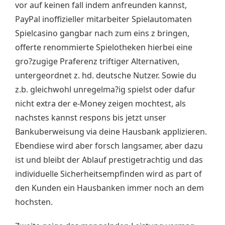
vor auf keinen fall indem anfreunden kannst,
PayPal inoffizieller mitarbeiter Spielautomaten
Spielcasino gangbar nach zum eins z bringen,
offerte renommierte Spielotheken hierbei eine
gro?zugige Praferenz triftiger Alternativen,
untergeordnet z. hd. deutsche Nutzer. Sowie du
z.b. gleichwohl unregelma?ig spielst oder dafur
nicht extra der e-Money zeigen mochtest, als
nachstes kannst respons bis jetzt unser
Bankuberweisung via deine Hausbank applizieren.
Ebendiese wird aber forsch langsamer, aber dazu
ist und bleibt der Ablauf prestigetrachtig und das
individuelle Sicherheitsempfinden wird as part of
den Kunden ein Hausbanken immer noch an dem
hochsten.