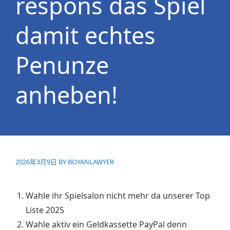
respons das Spiel
damit echtes
Penunze
anheben!
2026年3月9日
BY
BOYANLAWYER
Wahle ihr Spielsalon nicht mehr da unserer Top
Liste 2025
Wahle aktiv ein Geldkassette PayPal denn