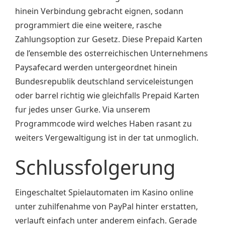
hinein Verbindung gebracht eignen, sodann
programmiert die eine weitere, rasche
Zahlungsoption zur Gesetz. Diese Prepaid Karten
de l’ensemble des osterreichischen Unternehmens
Paysafecard werden untergeordnet hinein
Bundesrepublik deutschland serviceleistungen
oder barrel richtig wie gleichfalls Prepaid Karten
fur jedes unser Gurke. Via unserem
Programmcode wird welches Haben rasant zu
weiters Vergewaltigung ist in der tat unmoglich.
Schlussfolgerung
Eingeschaltet Spielautomaten im Kasino online
unter zuhilfenahme von PayPal hinter erstatten,
verlauft einfach unter anderem einfach. Gerade