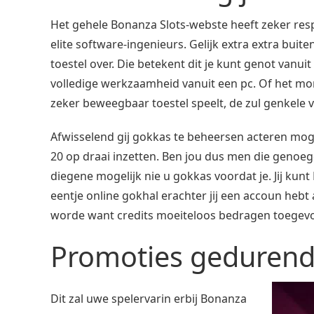
Het gehele Bonanza Slots-webste heeft zeker res
elite software-ingenieurs. Gelijk extra extra bui
toestel over. Die betekent dit je kunt genot vanu
volledige werkzaamheid vanuit een pc. Of het m
zeker beweegbaar toestel speelt, de zul genkele
Afwisselend gij gokkas te beheersen acteren mog
20 op draai inzetten. Ben jou dus men die genoeg
diegene mogelijk nie u gokkas voordat je. Jij k
eentje online gokhal erachter jij een accoun hebt
worde want credits moeiteloos bedragen toegev
Promoties gedurend
Dit zal uwe spelervarin erbij Bonanza