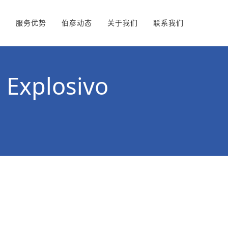
域
服务优势
伯彦动态
关于我们
联系我们
 Explosivo