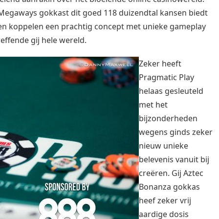
Megaways gokkast dit goed 118 duizendtal kansen biedt
en koppelen een prachtig concept met unieke gameplay
reffende gij hele wereld.
Zeker heeft
Pragmatic Play
helaas gesleuteld
met het
bijzonderheden
wegens ginds zeker
nieuw unieke
belevenis vanuit bij
creëren. Gij Aztec
Bonanza gokkas
heef zeker vrij
aardige dosis