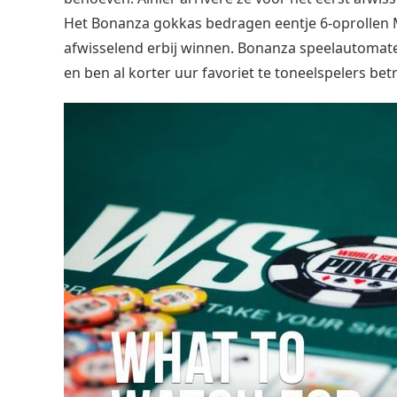
Het Bonanza gokkas bedragen eentje 6-oprollen 
afwisselend erbij winnen. Bonanza speelautomat
en ben al korter uur favoriet te toneelspelers bet