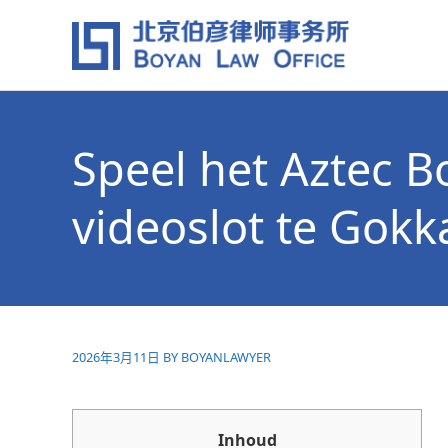
Speel het Aztec B
videoslot te Gokk
2026年3月11日
BY
BOYANLAWYER
Inhoud