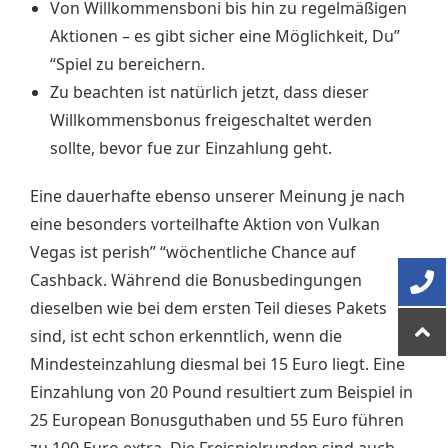
Von Willkommensboni bis hin zu regelmäßigen
Aktionen – es gibt sicher eine Möglichkeit, Du”
“Spiel zu bereichern.
Zu beachten ist natürlich jetzt, dass dieser
Willkommensbonus freigeschaltet werden
sollte, bevor fue zur Einzahlung geht.
Eine dauerhafte ebenso unserer Meinung je nach
eine besonders vorteilhafte Aktion von Vulkan
Vegas ist perish” “wöchentliche Chance auf
Cashback. Während die Bonusbedingungen
dieselben wie bei dem ersten Teil dieses Pakets
sind, ist echt schon erkenntlich, wenn die
Mindesteinzahlung diesmal bei 15 Euro liegt. Eine
Einzahlung von 20 Pound resultiert zum Beispiel in
25 European Bonusguthaben und 55 Euro führen