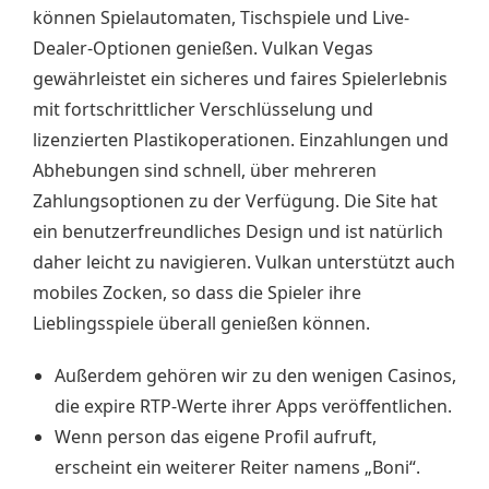
können Spielautomaten, Tischspiele und Live-
Dealer-Optionen genießen. Vulkan Vegas
gewährleistet ein sicheres und faires Spielerlebnis
mit fortschrittlicher Verschlüsselung und
lizenzierten Plastikoperationen. Einzahlungen und
Abhebungen sind schnell, über mehreren
Zahlungsoptionen zu der Verfügung. Die Site hat
ein benutzerfreundliches Design und ist natürlich
daher leicht zu navigieren. Vulkan unterstützt auch
mobiles Zocken, so dass die Spieler ihre
Lieblingsspiele überall genießen können.
Außerdem gehören wir zu den wenigen Casinos,
die expire RTP-Werte ihrer Apps veröffentlichen.
Wenn person das eigene Profil aufruft,
erscheint ein weiterer Reiter namens „Boni“.