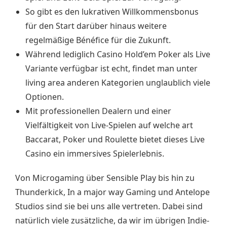
So gibt es den lukrativen Willkommensbonus
für den Start darüber hinaus weitere
regelmäßige Bénéfice für die Zukunft.
Während lediglich Casino Hold’em Poker als Live
Variante verfügbar ist echt, findet man unter
living area anderen Kategorien unglaublich viele
Optionen.
Mit professionellen Dealern und einer
Vielfältigkeit von Live-Spielen auf welche art
Baccarat, Poker und Roulette bietet dieses Live
Casino ein immersives Spielerlebnis.
Von Microgaming über Sensible Play bis hin zu
Thunderkick, In a major way Gaming und Antelope
Studios sind sie bei uns alle vertreten. Dabei sind
natürlich viele zusätzliche, da wir im übrigen Indie-