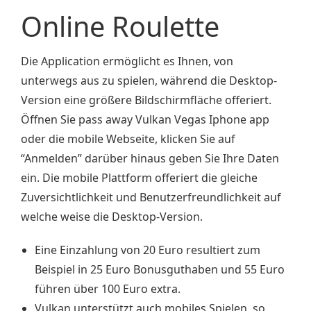
Online Roulette
Die Application ermöglicht es Ihnen, von
unterwegs aus zu spielen, während die Desktop-
Version eine größere Bildschirmfläche offeriert.
Öffnen Sie pass away Vulkan Vegas Iphone app
oder die mobile Webseite, klicken Sie auf
“Anmelden” darüber hinaus geben Sie Ihre Daten
ein. Die mobile Plattform offeriert die gleiche
Zuversichtlichkeit und Benutzerfreundlichkeit auf
welche weise die Desktop-Version.
Eine Einzahlung von 20 Euro resultiert zum
Beispiel in 25 Euro Bonusguthaben und 55 Euro
führen über 100 Euro extra.
Vulkan unterstützt auch mobiles Spielen, so