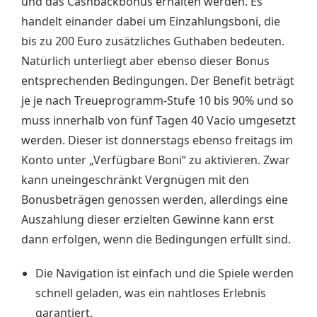
und das Cashbackbonus erhalten werden. Es
handelt einander dabei um Einzahlungsboni, die
bis zu 200 Euro zusätzliches Guthaben bedeuten.
Natürlich unterliegt aber ebenso dieser Bonus
entsprechenden Bedingungen. Der Benefit beträgt
je je nach Treueprogramm-Stufe 10 bis 90% und so
muss innerhalb von fünf Tagen 40 Vacio umgesetzt
werden. Dieser ist donnerstags ebenso freitags im
Konto unter „Verfügbare Boni“ zu aktivieren. Zwar
kann uneingeschränkt Vergnügen mit den
Bonusbeträgen genossen werden, allerdings eine
Auszahlung dieser erzielten Gewinne kann erst
dann erfolgen, wenn die Bedingungen erfüllt sind.
Die Navigation ist einfach und die Spiele werden
schnell geladen, was ein nahtloses Erlebnis
garantiert.