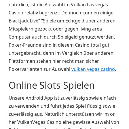
natürlich, ist die Auswahl im Vulkan Las vegas
Casino relativ begrenzt. Dennoch können einige
Blackjack Live” “Spiele um Echtgeld über anderen
Mitspielern gezockt oder gegen living area
Computer auch durch Spielgeld genutzt werden.
Poker-Freunde sind in diesem Casino total gut
untergebracht, denn im Vergleich über anderen
Plattformen stehen hier recht man sicher
Pokervarianten zur Auswahl
vulkan vegas casino
.
Online Slots Spielen
Unsere Android App ist zuverlässig sowie einfach
zu verwenden und führt jedes Spiel flüssig sowie
zuverlässig aus. Natürlich unterstützen wir im or
her VulkanVegas Casino eine gewisse Auswahl von