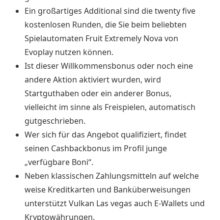
Ein großartiges Additional sind die twenty five
kostenlosen Runden, die Sie beim beliebten
Spielautomaten Fruit Extremely Nova von
Evoplay nutzen können.
Ist dieser Willkommensbonus oder noch eine
andere Aktion aktiviert wurden, wird
Startguthaben oder ein anderer Bonus,
vielleicht im sinne als Freispielen, automatisch
gutgeschrieben.
Wer sich für das Angebot qualifiziert, findet
seinen Cashbackbonus im Profil junge
„verfügbare Boni“.
Neben klassischen Zahlungsmitteln auf welche
weise Kreditkarten und Banküberweisungen
unterstützt Vulkan Las vegas auch E-Wallets und
Kryptowährungen.