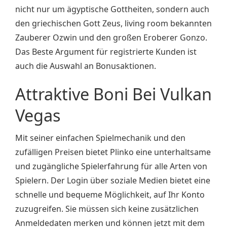
nicht nur um ägyptische Gottheiten, sondern auch
den griechischen Gott Zeus, living room bekannten
Zauberer Ozwin und den großen Eroberer Gonzo.
Das Beste Argument für registrierte Kunden ist
auch die Auswahl an Bonusaktionen.
Attraktive Boni Bei Vulkan
Vegas
Mit seiner einfachen Spielmechanik und den
zufälligen Preisen bietet Plinko eine unterhaltsame
und zugängliche Spielerfahrung für alle Arten von
Spielern. Der Login über soziale Medien bietet eine
schnelle und bequeme Möglichkeit, auf Ihr Konto
zuzugreifen. Sie müssen sich keine zusätzlichen
Anmeldedaten merken und können jetzt mit dem