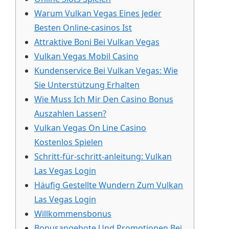
Warum Vulkan Vegas Eines Jeder
Besten Online-casinos Ist
Attraktive Boni Bei Vulkan Vegas
Vulkan Vegas Mobil Casino
Kundenservice Bei Vulkan Vegas: Wie
Sie Unterstützung Erhalten
Wie Muss Ich Mir Den Casino Bonus
Auszahlen Lassen?
Vulkan Vegas On Line Casino
Kostenlos Spielen
Schritt-für-schritt-anleitung: Vulkan
Las Vegas Login
Häufig Gestellte Wundern Zum Vulkan
Las Vegas Login
Willkommensbonus
Bonusangebote Und Promotionen Bei