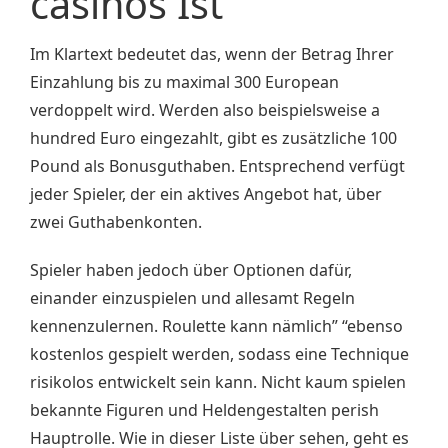
casinos Ist
Im Klartext bedeutet das, wenn der Betrag Ihrer
Einzahlung bis zu maximal 300 European
verdoppelt wird. Werden also beispielsweise a
hundred Euro eingezahlt, gibt es zusätzliche 100
Pound als Bonusguthaben. Entsprechend verfügt
jeder Spieler, der ein aktives Angebot hat, über
zwei Guthabenkonten.
Spieler haben jedoch über Optionen dafür,
einander einzuspielen und allesamt Regeln
kennenzulernen. Roulette kann nämlich” “ebenso
kostenlos gespielt werden, sodass eine Technique
risikolos entwickelt sein kann. Nicht kaum spielen
bekannte Figuren und Heldengestalten perish
Hauptrolle. Wie in dieser Liste über sehen, geht es