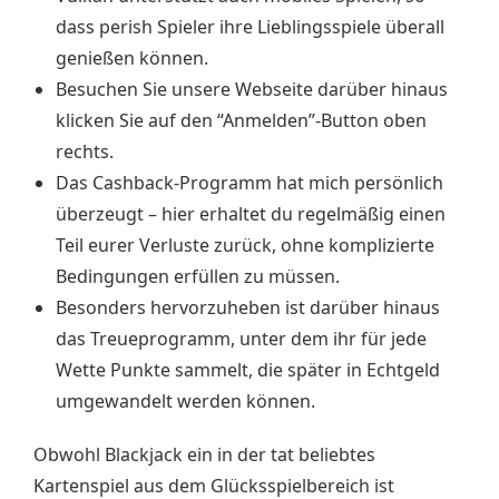
dass perish Spieler ihre Lieblingsspiele überall
genießen können.
Besuchen Sie unsere Webseite darüber hinaus
klicken Sie auf den “Anmelden”-Button oben
rechts.
Das Cashback-Programm hat mich persönlich
überzeugt – hier erhaltet du regelmäßig einen
Teil eurer Verluste zurück, ohne komplizierte
Bedingungen erfüllen zu müssen.
Besonders hervorzuheben ist darüber hinaus
das Treueprogramm, unter dem ihr für jede
Wette Punkte sammelt, die später in Echtgeld
umgewandelt werden können.
Obwohl Blackjack ein in der tat beliebtes
Kartenspiel aus dem Glücksspielbereich ist