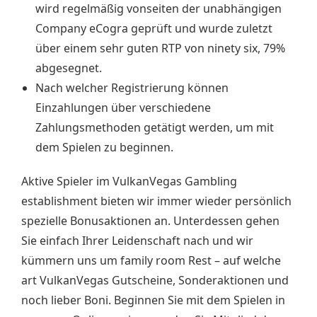
wird regelmäßig vonseiten der unabhängigen
Company eCogra geprüft und wurde zuletzt
über einem sehr guten RTP von ninety six, 79%
abgesegnet.
Nach welcher Registrierung können
Einzahlungen über verschiedene
Zahlungsmethoden getätigt werden, um mit
dem Spielen zu beginnen.
Aktive Spieler im VulkanVegas Gambling
establishment bieten wir immer wieder persönlich
spezielle Bonusaktionen an. Unterdessen gehen
Sie einfach Ihrer Leidenschaft nach und wir
kümmern uns um family room Rest – auf welche
art VulkanVegas Gutscheine, Sonderaktionen und
noch lieber Boni. Beginnen Sie mit dem Spielen in