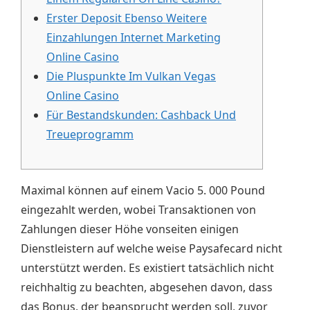
Erster Deposit Ebenso Weitere
Einzahlungen Internet Marketing
Online Casino
Die Pluspunkte Im Vulkan Vegas
Online Casino
Für Bestandskunden: Cashback Und
Treueprogramm
Maximal können auf einem Vacio 5. 000 Pound
eingezahlt werden, wobei Transaktionen von
Zahlungen dieser Höhe vonseiten einigen
Dienstleistern auf welche weise Paysafecard nicht
unterstützt werden. Es existiert tatsächlich nicht
reichhaltig zu beachten, abgesehen davon, dass
das Bonus, der beansprucht werden soll, zuvor