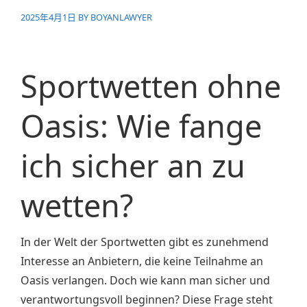
2025年4月1日
BY
BOYANLAWYER
Sportwetten ohne
Oasis: Wie fange
ich sicher an zu
wetten?
In der Welt der Sportwetten gibt es zunehmend
Interesse an Anbietern, die keine Teilnahme an
Oasis verlangen. Doch wie kann man sicher und
verantwortungsvoll beginnen? Diese Frage steht