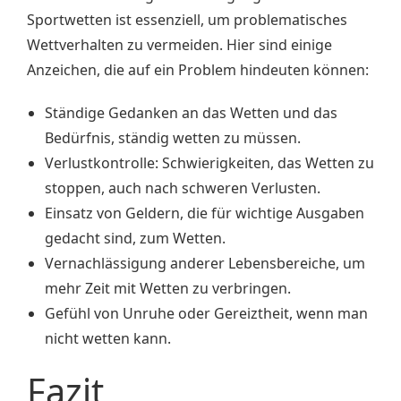
Sportwetten ist essenziell, um problematisches
Wettverhalten zu vermeiden. Hier sind einige
Anzeichen, die auf ein Problem hindeuten können:
Ständige Gedanken an das Wetten und das
Bedürfnis, ständig wetten zu müssen.
Verlustkontrolle: Schwierigkeiten, das Wetten zu
stoppen, auch nach schweren Verlusten.
Einsatz von Geldern, die für wichtige Ausgaben
gedacht sind, zum Wetten.
Vernachlässigung anderer Lebensbereiche, um
mehr Zeit mit Wetten zu verbringen.
Gefühl von Unruhe oder Gereiztheit, wenn man
nicht wetten kann.
Fazit