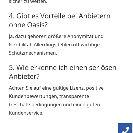
sicher zu wetten.
4. Gibt es Vorteile bei Anbietern
ohne Oasis?
Ja, dazu gehören größere Anonymität und
Flexibilität. Allerdings fehlen oft wichtige
Schutzmechanismen.
5. Wie erkenne ich einen seriösen
Anbieter?
Achten Sie auf eine gültige Lizenz, positive
Kundenbewertungen, transparente
Geschäftsbedingungen und einen guten
Kundenservice.