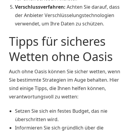
Verschlussverfahren:
Achten Sie darauf, dass
der Anbieter Verschlüsselungstechnologien
verwendet, um Ihre Daten zu schützen.
Tipps für sicheres
Wetten ohne Oasis
Auch ohne Oasis können Sie sicher wetten, wenn
Sie bestimmte Strategien im Auge behalten. Hier
sind einige Tipps, die Ihnen helfen können,
verantwortungsvoll zu wetten:
Setzen Sie sich ein festes Budget, das nie
überschritten wird.
Informieren Sie sich gründlich über die