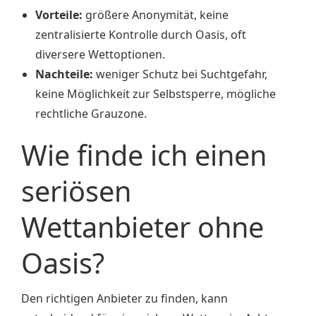
Vorteile:
größere Anonymität, keine
zentralisierte Kontrolle durch Oasis, oft
diversere Wettoptionen.
Nachteile:
weniger Schutz bei Suchtgefahr,
keine Möglichkeit zur Selbstsperre, mögliche
rechtliche Grauzone.
Wie finde ich einen
seriösen
Wettanbieter ohne
Oasis?
Den richtigen Anbieter zu finden, kann