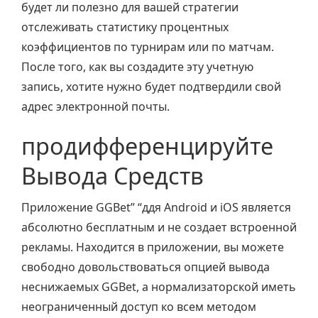
будет ли полезно для вашей стратегии
отслеживать статистику процентных
коэффициентов по турнирам или по матчам.
После того, как вы создадите эту учетную
запись, хотите нужно будет подтвердили свой
адрес электронной почты.
продифференцируйте
Вывода Средств
Приложение GGBet” “ддя Android и iOS является
абсолютно бесплатным и не создает встроенной
рекламы. Находится в приложении, вы можете
свободно довольствоваться опцией вывода
неснижаемых GGBet, а нормализаторской иметь
неограниченный доступ ко всем методом