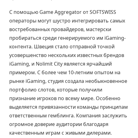
С помощью Game Aggregator от SOFTSWISS
операторы могут шустро интегрировать самых
востребованных провайдеров, мастерски
пробираться среди генерируемого им iGaming-
контента. Швеция стало отправной точкой
усовершенство нескольких известных брендов
iGaming, и Nolimit City является ярчайший
примером. С более чем 10-летним опытом на
рынке iGaming, студия создала необыкновенное
портфолио слотов, которые получили
признание игроков по всему мире. Особенно
выделяется привязанности команды принципам
ответственным гемблинга. Компания заслужить
огромное доверие аудитории благодаря
качественным играм с живыми дилерами.