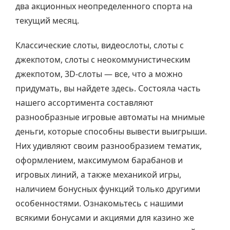
два акционных неопределенного спорта на
текущий месяц.
Классические слоты, видеослоты, слоты с
джекпотом, слоты с неокоммунистическим
джекпотом, 3D-слоты — все, что а можно
придумать, вы найдете здесь. Состояла часть
нашего ассортимента составляют
разнообразные игровые автоматы на мнимые
деньги, которые способны вывести выигрыши.
Них удивляют своим разнообразием тематик,
оформлением, максимумом барабанов и
игровых линий, а также механикой игры,
наличием бонусных функций только другими
особенностями. Ознакомьтесь с нашими
всякими бонусами и акциями для казино же