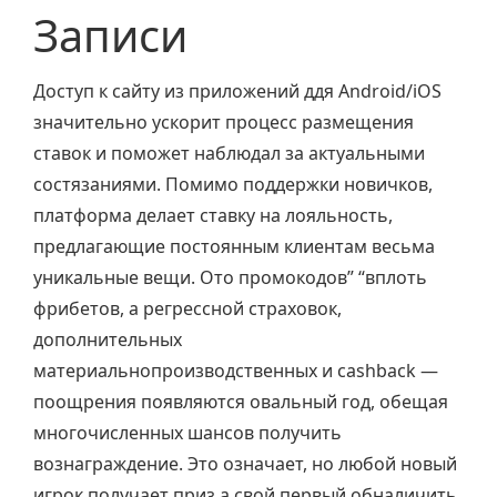
Записи
Доступ к сайту из приложений ддя Android/iOS
значительно ускорит процесс размещения
ставок и поможет наблюдал за актуальными
состязаниями. Помимо поддержки новичков,
платформа делает ставку на лояльность,
предлагающие постоянным клиентам весьма
уникальные вещи. Ото промокодов” “вплоть
фрибетов, а регрессной страховок,
дополнительных
материальнопроизводственных и cashback —
поощрения появляются овальный год, обещая
многочисленных шансов получить
вознаграждение. Это означает, но любой новый
игрок получает приз а свой первый обналичить,