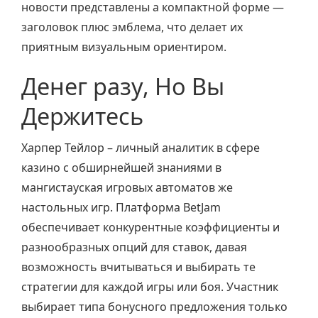
новости представлены а компактной форме —
заголовок плюс эмблема, что делает их
приятным визуальным ориентиром.
Денег разу, Но Вы
Держитесь
Харпер Тейлор – личный аналитик в сфере
казино с обширнейшей знаниями в
мангистауская игровых автоматов же
настольных игр. Платформа BetJam
обеспечивает конкурентные коэффициенты и
разнообразных опций для ставок, давая
возможность вчитываться и выбирать те
стратегии для каждой игры или боя. Участник
выбирает типа бонусного предложения только