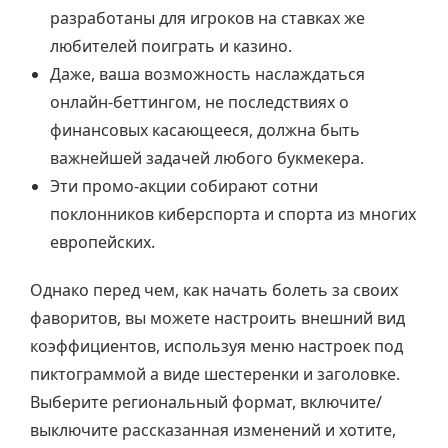
разработаны для игроков на ставках же
любителей поиграть и казино.
Даже, ваша возможность наслаждаться
онлайн-беттингом, не последствиях о
финансовых касающееся, должна быть
важнейшей задачей любого букмекера.
Эти промо-акции собирают сотни
поклонников киберспорта и спорта из многих
европейских.
Однако перед чем, как начать болеть за своих
фаворитов, вы можете настроить внешний вид
коэффициентов, используя меню настроек под
пиктограммой а виде шестеренки и заголовке.
Выберите региональный формат, включите/
выключите рассказанная изменений и хотите,