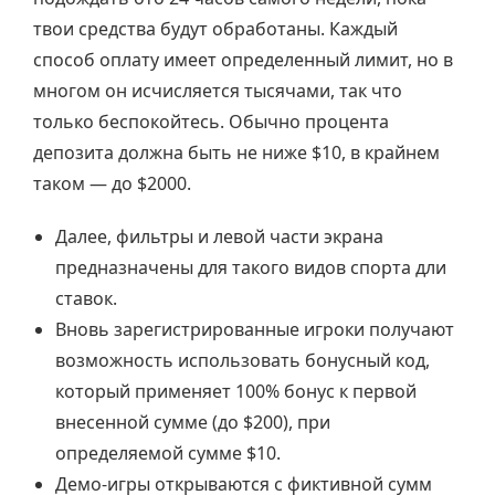
твои средства будут обработаны. Каждый
способ оплату имеет определенный лимит, но в
многом он исчисляется тысячами, так что
только беспокойтесь. Обычно процента
депозита должна быть не ниже $10, в крайнем
таком — до $2000.
Далее, фильтры и левой части экрана
предназначены для такого видов спорта дли
ставок.
Вновь зарегистрированные игроки получают
возможность использовать бонусный код,
который применяет 100% бонус к первой
внесенной сумме (до $200), при
определяемой сумме $10.
Демо-игры открываются с фиктивной сумм