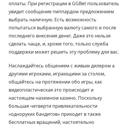
оплаты. При регистрации в GGBet пользователь
увидит сообщение пиппардом предложением
выбрать наличную. Есть возможность
попытаться выбранную валюту самого и после
последнего внесения денег. Даже это нельзя
сделать чаще, и, кроме того, только служба
поддержки может решить эту проблему дли вас.
Наслаждайтесь общением с живым дилером а
другими игроками, играющими за столом,
общайтесь на протяжении обо игры, как
видеопластическая это происходит и
настоящем наземном казино. Поскольку
большая четверти привлекательности
«одноруких бандитов» приходит в также
бесплатных вращений, настоятельно