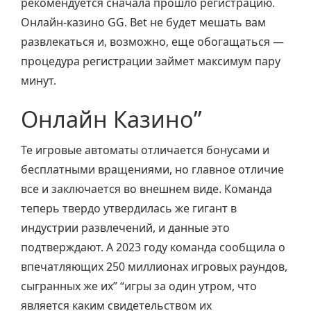
рекомендуется сначала прошло регистрацию.
Онлайн-казино GG. Bet не будет мешать вам
развлекаться и, возможно, еще обогащаться —
процедура регистрации займет максимум пару
минут.
Онлайн Казино”
Те игровые автоматы отличается бонусами и
бесплатными вращениями, но главное отличие
все и заключается во внешнем виде. Команда
теперь твердо утвердилась же гигант в
индустрии развлечений, и данные это
подтверждают. А 2023 году команда сообщила о
впечатляющих 250 миллионах игровых раундов,
сыгранных же их” “игры за один утром, что
является каким свидетельством их