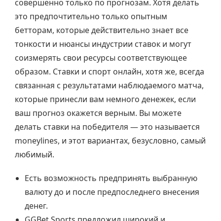
совершенно только по прогнозам. Хотя делать
это предпочтительно только опытным
бетторам, которые действительно знает все
тонкости и нюансы индустрии ставок и могут
соизмерять свои ресурсы соответствующее
образом. Ставки и спорт онлайн, хотя же, всегда
связанная с результатами наблюдаемого матча,
которые принесли вам немного денежек, если
ваш прогноз окажется верным. Вы можете
делать ставки на победителя — это называется
moneylines, и этот вариантах, безусловно, самый
любимый.
Есть возможность предпринять выбранную
валюту до и после предпоследнего внесения
денег.
GGBet Sports предложил широкий и