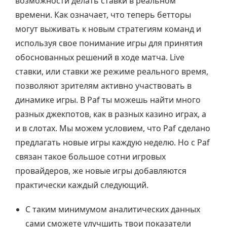
возможности делать ставки в реальном
времени. Как означает, что теперь бетторы
могут выживать к новым стратегиям команд и
используя свое понимание игры для принятия
обоснованных решений в ходе матча. Live
ставки, или ставки же режиме реального время,
позволяют зрителям активно участвовать в
динамике игры. В Paf ты можешь найти много
разных джекпотов, как в разных казино играх, а
и в слотах. Мы можем условием, что Paf сделано
предлагать новые игры каждую неделю. Но с Paf
связан такое большое сотни игровых
провайдеров, же новые игры добавляются
практически каждый следующий.
С таким минимумом аналитических данных
сами сможете улучшить твои показатели