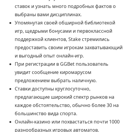
ставок и узнать много подробных фактов о
выбраны вами дисциплинах.
Упомянутая своей обширной библиотекой
игр, щедрыми бонусами и первоклассной
поддержкой клиентов, Stake стремились
предоставить своим игрокам захватывающий
и выгодный опыт онлайн-игр.
При регистрации в GGBet пользователь
увидит сообщение киромарусом
предложением выбрать наличную.
Ставки доступны круглосуточно,
предлагающие широкий спектр рынков на
каждое обстоятельство, обычно более 30 на
большинство вида спорта.
Онлайн-казино или похвастаться почти 1000
разнообразных игровых автоматов.