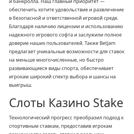
и банкролла. Наш главный приоритет —
обеспечить хотите удовольствие и развлечение
в безопасной и ответственной игровой среде.
Благодаря наличию лицензии и использованию
надежного игрового софта и заслужили полное
доверие наших пользователей. Также BetJam
предлагает уникальные возможности для ставок
на меньше многочисленные, но быстро
развивающиеся виды спорта, обеспечивает
игрокам широкий спектр выбора и шансы на
выигрыш.
Слоты Казино Stake
Технологический прогресс преобразил подход к
спортивным ставкам, предоставив игрокам