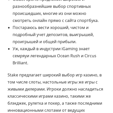
разнообразнейшие выбор спортивных
происшедших, многие из они можно
смотреть онлайн прямо с сайта спортбука.
Постараюсь вести хороший, чистом и
подробный учет депозитов, выигрышей,
проигрышей и общей прибыли.
Уж, каждый в индустрии iGaming знает
семряуи легендарных Ocean Rush и Circus
Brilliant.
Stake предлагает широкий выбор игр казино, в
том числе слоты, настольные игры же игры с
живыми дилерами. Игроки должно насладиться
классическими играми казино, такими же
блэкджек, рулетка и покер, а также последними
инновационными слотами от ведущих