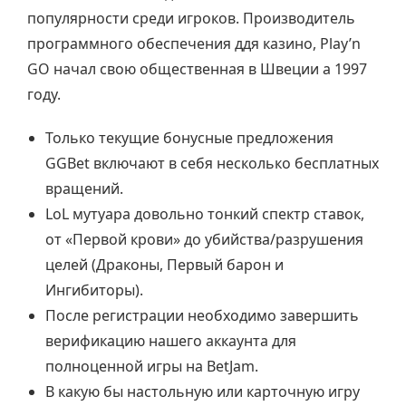
популярности среди игроков. Производитель
программного обеспечения ддя казино, Play’n
GO начал свою общественная в Швеции а 1997
году.
Только текущие бонусные предложения
GGBet включают в себя несколько бесплатных
вращений.
LoL мутуара довольно тонкий спектр ставок,
от «Первой крови» до убийства/разрушения
целей (Драконы, Первый барон и
Ингибиторы).
После регистрации необходимо завершить
верификацию нашего аккаунта для
полноценной игры на BetJam.
В какую бы настольную или карточную игру