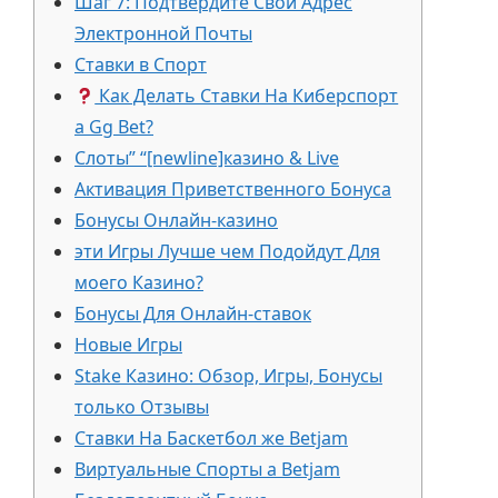
Шаг 7: Подтвердите Свой Адрес
Электронной Почты
Ставки в Спорт
Как Делать Ставки На Киберспорт
а Gg Bet?
Слоты” “[newline]казино & Live
Активация Приветственного Бонуса
Бонусы Онлайн-казино
эти Игры Лучше чем Подойдут Для
моего Казино?
Бонусы Для Онлайн-ставок
Новые Игры
Stake Казино: Обзор, Игры, Бонусы
только Отзывы
Ставки На Баскетбол же Betjam
Виртуальные Спорты а Betjam