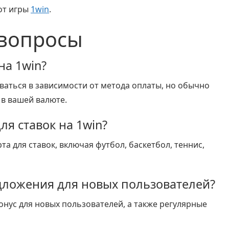
от игры
1win
.
 вопросы
на 1win?
аться в зависимости от метода оплаты, но обычно
 в вашей валюте.
ля ставок на 1win?
а для ставок, включая футбол, баскетбол, теннис,
едложения для новых пользователей?
онус для новых пользователей, а также регулярные