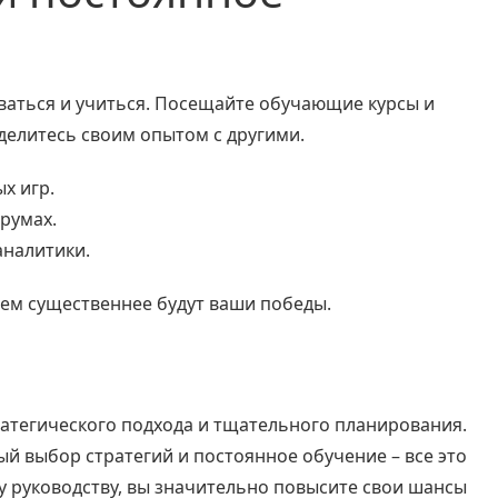
иваться и учиться. Посещайте обучающие курсы и
делитесь своим опытом с другими.
х игр.
румах.
аналитики.
тем существеннее будут ваши победы.
тратегического подхода и тщательного планирования.
й выбор стратегий и постоянное обучение – все это
у руководству, вы значительно повысите свои шансы