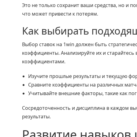
Это не только сохранит ваши средства, но и 
что может привести к потерям.
Как выбирать подходя
Выбор ставок на 1win должен быть стратегичес
коэффициенты. Анализируйте их и старайтесь 
коэффициентами.
Изучите прошлые результаты и текущую фор
Сравните коэффициенты на различных матча
Учитывайте внешние факторы, такие как пог
Сосредоточенность и дисциплина в каждом вы
результаты.
Развитие навыков 